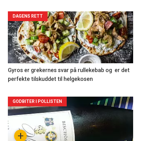
Forsiden
DAGENS RETT
akkurat
nå
-
2
Gyros er grekernes svar på rullekebab og er det
perfekte tilskuddet til helgekosen
Forsiden
GODBITER I POLLISTEN
akkurat
nå
+