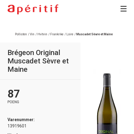
Registrer deg
Pollisten
/
Vin
/
Hvitvin
/
Frankrike
/
Loire
/
Muscadet Sèvre et Maine
Brégeon Original
Muscadet Sèvre et
Maine
87
POENG
Varenummer:
13919601