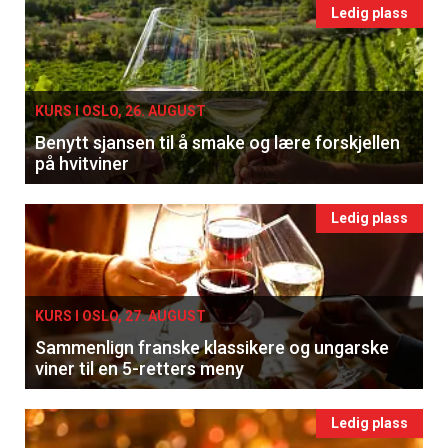
Ledig plass
KURS I OSLO, 26. AUGUST
Benytt sjansen til å smake og lære forskjellen
på hvitviner
Ledig plass
KURS I OSLO, 27. AUGUST
Sammenlign franske klassikere og ungarske
viner til en 5-retters meny
Ledig plass