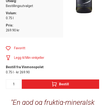
Utvalg:
Bestillingsutvalget
Volum:
0.75 l
Pris:
269.90 kr
Favoritt
Legg til Min vinkjeller
Bestill fra Vinmonopolet
0.75 l - kr 269.90
Bestill
En god og fruktig-mineralsk