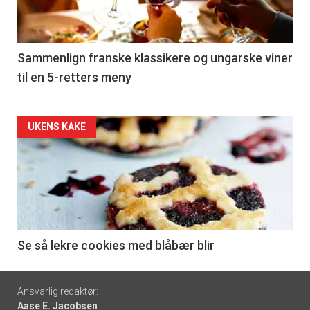
nå
-
5
Sammenlign franske klassikere og ungarske viner
til en 5-retters meny
Forsiden
UKENS KAKE
akkurat
nå
-
6
Se så lekre cookies med blåbær blir
Footer
Ansvarlig redaktør:
Aase E. Jacobsen