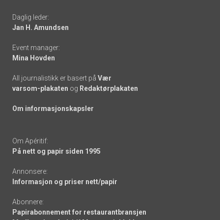
-
Daglig leder:
links
Jan H. Amundsen
Event manager:
Mina Hovden
All journalistikk er basert på
Vær
varsom-plakaten
og
Redaktørplakaten
Om informasjonskapsler
Om Apéritif:
På nett og papir siden 1995
Annonsere:
Informasjon og priser nett/papir
Abonnere:
Papirabonnement for restaurantbransjen