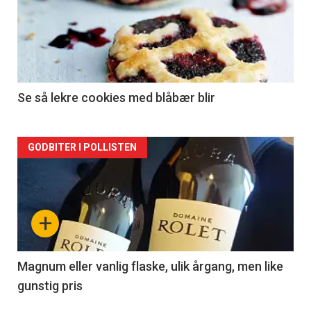
akkurat
nå
-
2
Se så lekre cookies med blåbær blir
Forsiden
GODBITER I POLLISTEN
akkurat
nå
+
-
3
Magnum eller vanlig flaske, ulik årgang, men like
gunstig pris