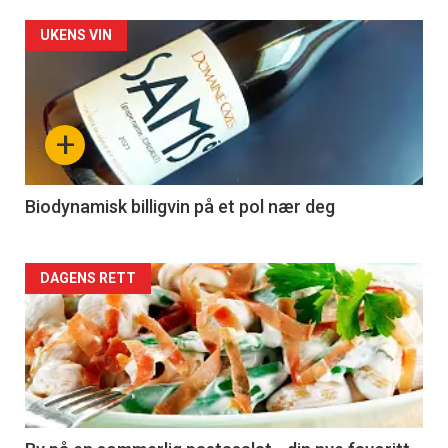
Forsiden
UKENS VIN
akkurat
nå
+
-
4
Biodynamisk billigvin på et pol nær deg
Forsiden
DAGENS RETT
akkurat
nå
-