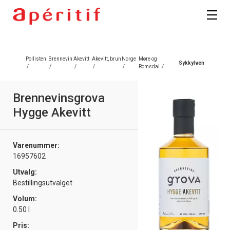
Registrer deg
Pollisten
Brennevin
Akevitt
Akevitt, brun
Norge
Møre og
Sykkylven
/
/
/
/
/
Romsdal
/
Brennevinsgrova
Hygge Akevitt
Varenummer:
16957602
Utvalg:
Bestillingsutvalget
Volum:
0.50 l
Pris: