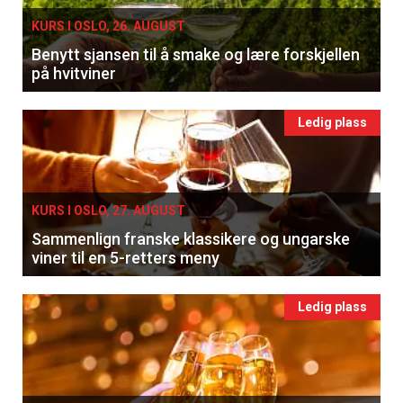
KURS I OSLO, 26. AUGUST
Benytt sjansen til å smake og lære forskjellen
på hvitviner
Ledig plass
KURS I OSLO, 27. AUGUST
Sammenlign franske klassikere og ungarske
viner til en 5-retters meny
Ledig plass