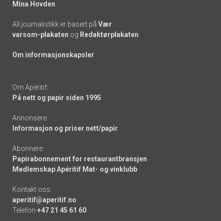
Mina Hovden
All journalistikk er basert på
Vær
varsom-plakaten
og
Redaktørplakaten
Om informasjonskapsler
Om Apéritif:
På nett og papir siden 1995
Annonsere:
Informasjon og priser nett/papir
Abonnere:
Papirabonnement for restaurantbransjen
Medlemskap Apéritif Mat- og vinklubb
Kontakt oss:
aperitif@aperitif.no
Telefon
+47 21 45 61 60