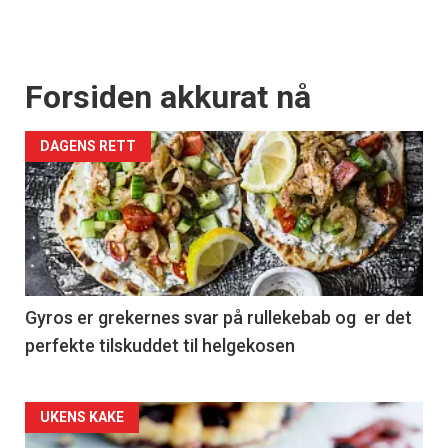
Forsiden akkurat nå
DAGENS RETT
Gyros er grekernes svar på rullekebab og er det
perfekte tilskuddet til helgekosen
Forsiden
UKENS KAKE