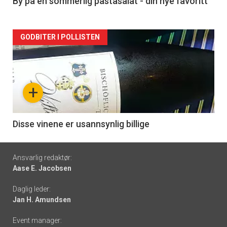
5
By på en sommerlig pastasalat - din nye favoritt
Forsiden
GODBITER I POLLISTEN
akkurat
nå
+
-
6
Disse vinene er usannsynlig billige
Footer
Ansvarlig redaktør:
Aase E. Jacobsen
-
Daglig leder:
links
Jan H. Amundsen
Event manager: