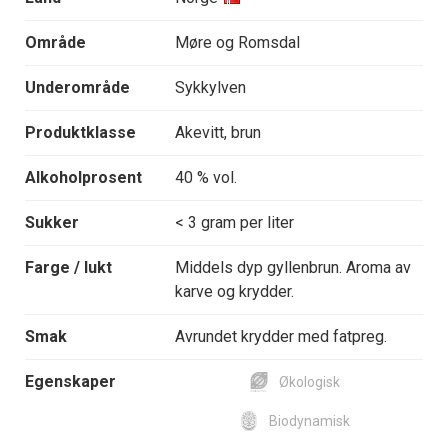
Område
Møre og Romsdal
Underområde
Sykkylven
Produktklasse
Akevitt, brun
Alkoholprosent
40 % vol.
Sukker
< 3 gram per liter
Farge / lukt
Middels dyp gyllenbrun. Aroma av
karve og krydder.
Smak
Avrundet krydder med fatpreg.
Egenskaper
Økologisk
Biodynamisk