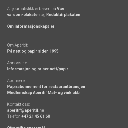
All journalistikk er basert på
Vær
varsom-plakaten
og
Redaktørplakaten
Om informasjonskapsler
Om Apéritif:
På nett og papir siden 1995
Annonsere:
Informasjon og priser nett/papir
Abonnere:
Papirabonnement for restaurantbransjen
Medlemskap Apéritif Mat- og vinklubb
Kontakt oss:
aperitif@aperitif.no
Telefon
+47 21 45 61 60
Ofte stilte spørsmål