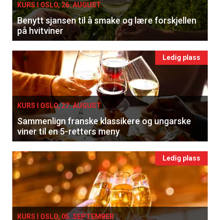
KURS I OSLO, 26. AUGUST
Benytt sjansen til å smake og lære forskjellen
på hvitviner
Ledig plass
KURS I OSLO, 27. AUGUST
Sammenlign franske klassikere og ungarske
viner til en 5-retters meny
Ledig plass
KURS I OSLO, 05. SEPTEMBER