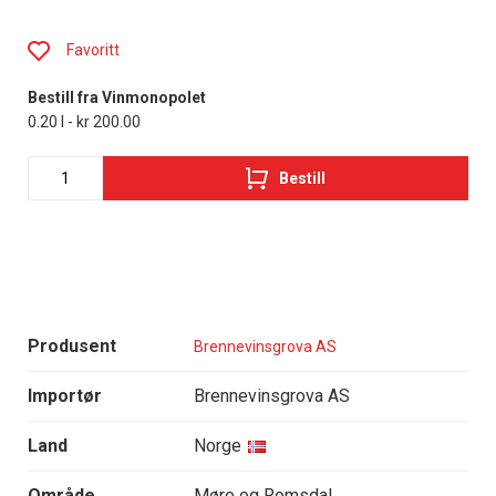
Favoritt
Bestill fra Vinmonopolet
0.20 l - kr 200.00
Bestill
Produsent
Brennevinsgrova AS
Importør
Brennevinsgrova AS
Land
Norge
Område
Møre og Romsdal