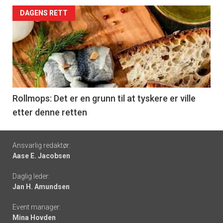
Forsiden
DAGENS RETT
akkurat
nå
-
6
Rollmops: Det er en grunn til at tyskere er ville
etter denne retten
Footer
Ansvarlig redaktør:
Aase E. Jacobsen
-
Daglig leder:
links
Jan H. Amundsen
Event manager:
Mina Hovden