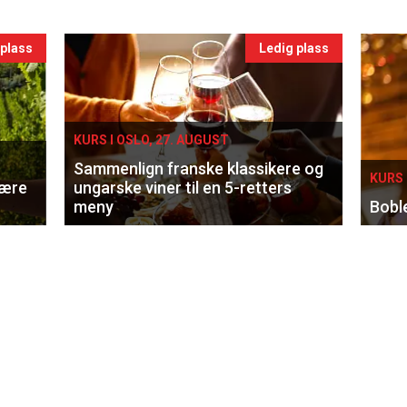
 plass
Ledig plass
KURS I OSLO, 27. AUGUST
Sammenlign franske klassikere og
KURS 
lære
ungarske viner til en 5-retters
meny
Bobl