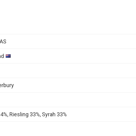
 AS
nd
erbury
34%, Riesling 33%, Syrah 33%