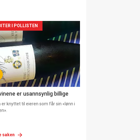
siden
ITER I POLLISTEN
urat
vinene er usannsynlig billige
er knyttet til eieren som får sin «lønn i
en».
e saken