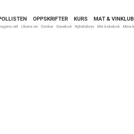
POLLISTEN
OPPSKRIFTER
KURS
MAT & VINKLUB
Menu
Dagens rett
Ukens vin
Drinker
Gavekort
Nyhetsbrev
Min kokebok
Mine 
R