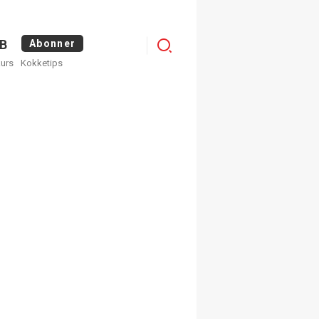
Menu
B
Abonner
kurs
Kokketips
profile
egistrer deg