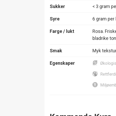
Sukker
< 3 gram per
Syre
6 gram per l
Farge / lukt
Rosa. Friske
bladrike ton
Smak
Myk tekstur,
Egenskaper
Økologi
Rettferd
Miljøemb
Events