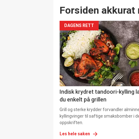
Forsiden akkurat 
DAGENS RETT
Indisk krydret tandoori-kylling l
du enkelt på grillen
Grill og sterke krydder forvandler alminn
kyllingvinger til saftige smaksbomber i 
oppskriften.
Les hele saken