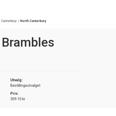
/
Canterbury
/
North Canterbury
r Brambles
Utvalg:
Bestillingsutvalget
Pris:
309.10 kr