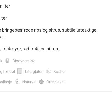
 liter
iter
 bringebær, røde rips og sitrus, subtile urteaktige,
er.
 frisk syre, rød frukt og sitrus.
sk
Biodynamisk
ig handel
Lite gluten
Kosher
allasje
Naturvin
Oransjevin