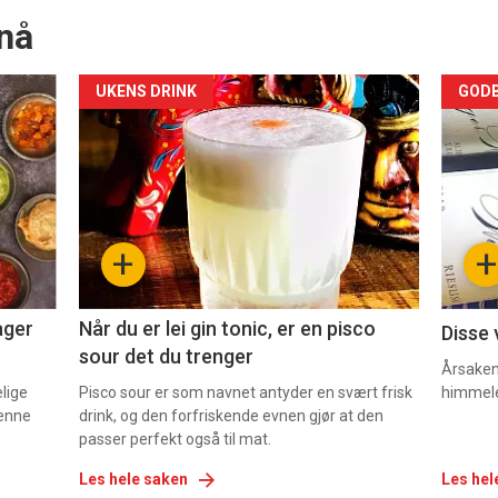
nå
Forsiden
For
UKENS DRINK
GODB
akkurat
akk
nå
nå
-
-
+
+
2
3
ager
Når du er lei gin tonic, er en pisco
Disse 
sour det du trenger
Årsaken 
elige
Pisco sour er som navnet antyder en svært frisk
himmel
denne
drink, og den forfriskende evnen gjør at den
passer perfekt også til mat.
Les hele saken
Les hel