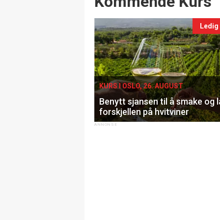
Kommende Kurs
Ledig
KURS I OSLO, 26. AUGUST
Benytt sjansen til å smake og 
forskjellen på hvitviner