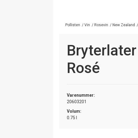
Pollisten
/
Vin
/
Rosevin
/
New Zealand
Bryterlate
Rosé
Varenummer:
20603201
Volum:
0.75 l