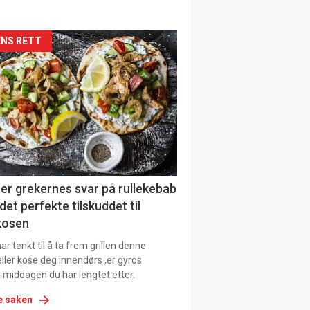
siden
NS RETT
urat
er grekernes svar på rullekebab
det perfekte tilskuddet til
kosen
r tenkt til å ta frem grillen denne
ller kose deg innendørs ,er gyros
-middagen du har lengtet etter.
e saken