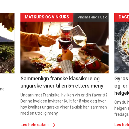
Forsiden
For
MATKURS OG VINKURS
DAGE
Vinsmaking i Oslo
akkurat
akk
nå
nå
-
-
5
6
Sammenlign franske klassikere og
Gyros 
ungarske viner til en 5-retters meny
og er 
nne
helge
Ungarn mot Frankrike, hvilken vin er din favoritt?
Denne kvelden inviterer Kullt for å vise deg hvor
Om du ha
høy kvalitet ungarske viner faktisk har, sammen
helgen e
med en utrolig meny.
fredags
Les hele saken
Les hel