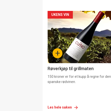
Forsiden
UKENS VIN
akkurat
nå
-
+
4
Røverkjøp til grillmaten
150 kroner er for et kupp å regne for de
spanske rødvinen.
Les hele saken