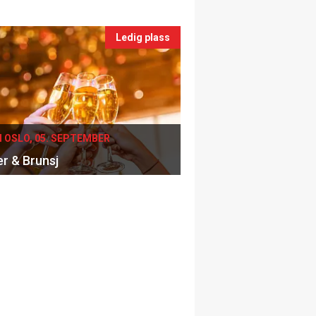
Ledig plass
I OSLO, 05. SEPTEMBER
er & Brunsj