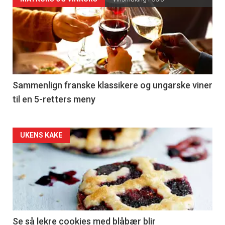
Forsiden
akkurat
nå
-
5
Sammenlign franske klassikere og ungarske viner
til en 5-retters meny
Forsiden
UKENS KAKE
akkurat
nå
-
6
Se så lekre cookies med blåbær blir