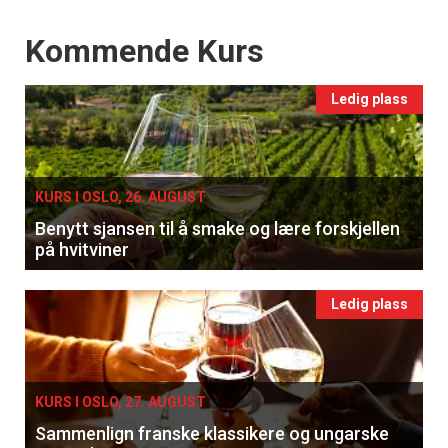
Events
Kommende Kurs
Ledig plass
KURS I OSLO, 26. AUGUST
Benytt sjansen til å smake og lære forskjellen
på hvitviner
Ledig plass
KURS I OSLO, 27. AUGUST
Sammenlign franske klassikere og ungarske