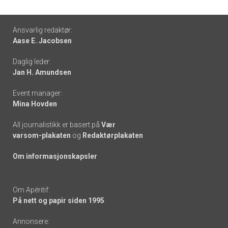
Footer
Ansvarlig redaktør:
Aase E. Jacobsen
-
Daglig leder:
links
Jan H. Amundsen
Event manager:
Mina Hovden
All journalistikk er basert på
Vær
varsom-plakaten
og
Redaktørplakaten
Om informasjonskapsler
Om Apéritif:
På nett og papir siden 1995
Annonsere: