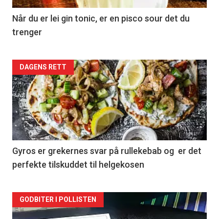
Når du er lei gin tonic, er en pisco sour det du
trenger
Forsiden
DAGENS RETT
akkurat
nå
-
2
Gyros er grekernes svar på rullekebab og er det
perfekte tilskuddet til helgekosen
Forsiden
GODBITER I POLLISTEN