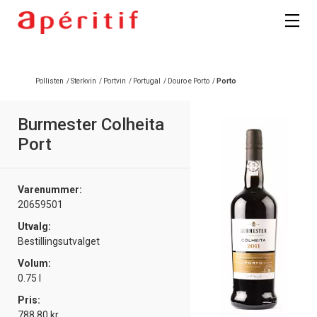
Registrer deg
Pollisten
/
Sterkvin
/
Portvin
/
Portugal
/
Douro e Porto
/
Porto
Burmester Colheita
Port
Varenummer:
20659501
Utvalg:
Bestillingsutvalget
Volum:
0.75 l
Pris:
788.80 kr