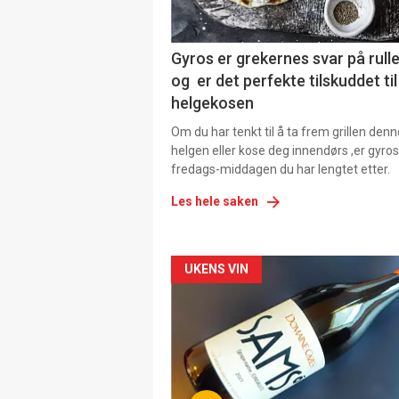
Gyros er grekernes svar på rul
og er det perfekte tilskuddet til
helgekosen
Om du har tenkt til å ta frem grillen denn
helgen eller kose deg innendørs ,er gyros
fredags-middagen du har lengtet etter.
Les hele saken
Forsiden
UKENS VIN
akkurat
nå
-