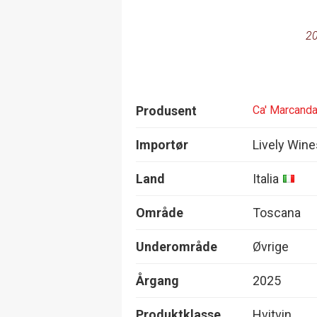
20
Produsent
Ca' Marcand
Importør
Lively Win
Land
Italia
Område
Toscana
Underområde
Øvrige
Årgang
2025
Produktklasse
Hvitvin