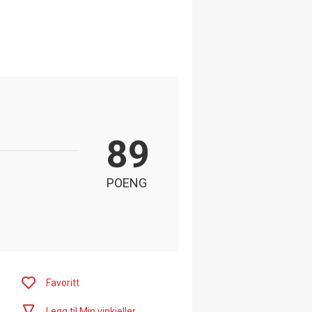
89
POENG
Favoritt
Legg til Min vinkjeller