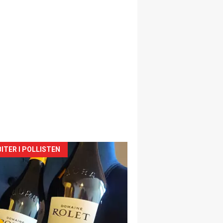
siden
ITER I POLLISTEN
urat