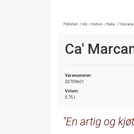
Pollisten
/
Vin
/
Hvitvin
/
Italia
/
Toscana
Ca' Marca
Varenummer:
20709601
Volum:
0.75 l
En artig og kjøt