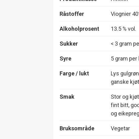
Råstoffer
Viognier 4
Alkoholprosent
13.5 % vol.
Sukker
< 3 gram per
Syre
5 gram per l
Farge / lukt
Lys gulgrønn
ganske kjøt
Smak
Stor og kjø
fint bitt, 
og eikepre
Bruksområde
Vegetar