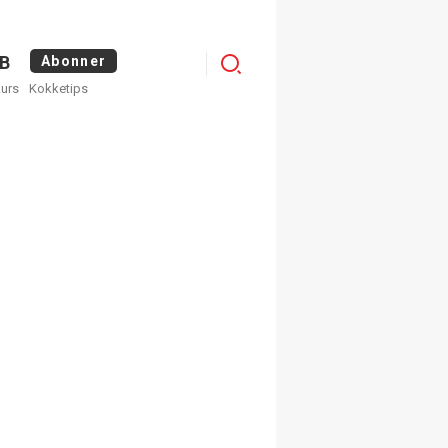
Menu
B
Abonner
kurs
Kokketips
profile
egistrer deg