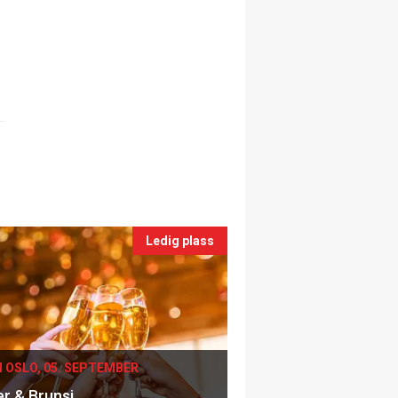
Ledig plass
I OSLO, 05. SEPTEMBER
er & Brunsj