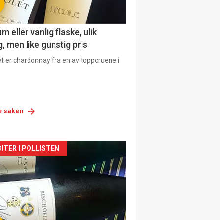
 eller vanlig flaske, ulik
, men like gunstig pris
et er chardonnay fra en av toppcruene i
e saken
siden
ITER I POLLISTEN
urat