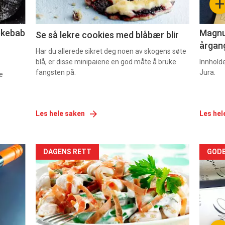
+
2
3
lekebab
Magnum
Se så lekre cookies med blåbær blir
årgang
Har du allerede sikret deg noen av skogens søte
blå, er disse minipaiene en god måte å bruke
Innhold
fangsten på.
Jura.
e
Les hele saken
Les hel
Forsiden
For
DAGENS RETT
GODB
akkurat
akk
nå
nå
-
-