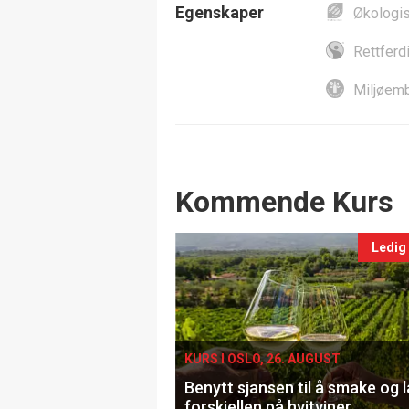
Egenskaper
Økologi
Rettferd
Miljøemb
Events
Kommende Kurs
Ledig
KURS I OSLO, 26. AUGUST
Benytt sjansen til å smake og 
forskjellen på hvitviner