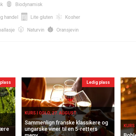
sk
Biodynamisk
ig handel
Lite gluten
Kosher
allasje
Naturvin
Oransjevin
 plass
Ledig plass
KURS I OSLO, 27. AUGUST
Sammenlign franske klassikere og
KURS 
lære
ungarske viner til en 5-retters
meny
Bobl