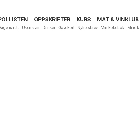
POLLISTEN
OPPSKRIFTER
KURS
MAT & VINKLUB
Menu
Dagens rett
Ukens vin
Drinker
Gavekort
Nyhetsbrev
Min kokebok
Mine 
R