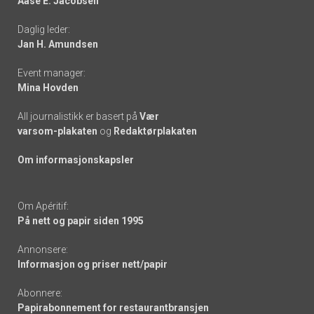
Aase E. Jacobsen
-
Daglig leder:
links
Jan H. Amundsen
Event manager:
Mina Hovden
All journalistikk er basert på
Vær
varsom-plakaten
og
Redaktørplakaten
Om informasjonskapsler
Om Apéritif:
På nett og papir siden 1995
Annonsere:
Informasjon og priser nett/papir
Abonnere:
Papirabonnement for restaurantbransjen