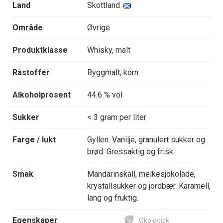
Land
Skottland
Område
Øvrige
Produktklasse
Whisky, malt
Råstoffer
Byggmalt, korn
Alkoholprosent
44.6 % vol.
Sukker
< 3 gram per liter
Farge / lukt
Gyllen. Vanilje, granulert sukker og
brød. Gressaktig og frisk.
Smak
Mandarinskall, melkesjokolade,
krystallsukker og jordbær. Karamell,
lang og fruktig.
Egenskaper
Økologisk