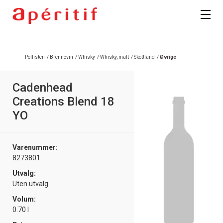
Registrer deg
Pollisten
/
Brennevin
/
Whisky
/
Whisky, malt
/
Skottland
/
Øvrige
Cadenhead
Creations Blend 18
YO
Varenummer:
8273801
Utvalg:
Uten utvalg
Volum:
0.70 l