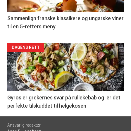
-
5
Sammenlign franske klassikere og ungarske viner
til en 5-retters meny
Forsiden
DAGENS RETT
akkurat
nå
-
6
Gyros er grekernes svar på rullekebab og er det
perfekte tilskuddet til helgekosen
Footer
Ansvarlig redaktør: