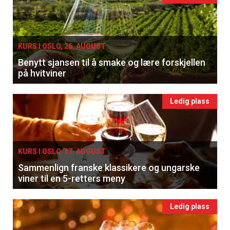
KURS I OSLO, 26. AUGUST
Benytt sjansen til å smake og lære forskjellen
på hvitviner
Ledig plass
KURS I OSLO, 27. AUGUST
Sammenlign franske klassikere og ungarske
viner til en 5-retters meny
Ledig plass