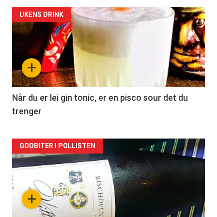
Forsiden
UKENS DRINK
akkurat
nå
+
-
2
Når du er lei gin tonic, er en pisco sour det du
trenger
Forsiden
GODBITER I POLLISTEN
akkurat
nå
+
-