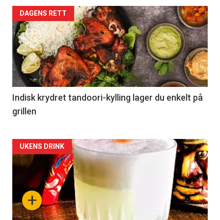
DAGENS RETT
Indisk krydret tandoori-kylling lager du enkelt på
grillen
Forsiden
UKENS DRINK
akkurat
nå
+
-