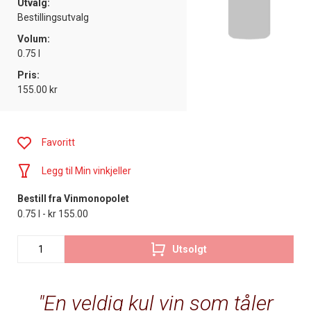
Utvalg:
Bestillingsutvalg
Volum:
0.75 l
Pris:
155.00 kr
Favoritt
Legg til Min vinkjeller
Bestill fra Vinmonopolet
0.75 l - kr 155.00
Utsolgt
En veldig kul vin som tåler