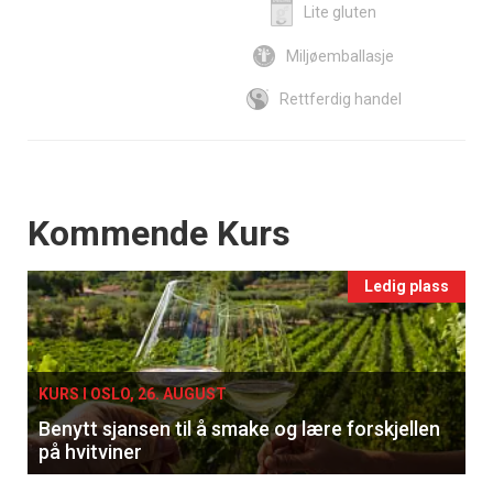
Lite gluten
Miljøemballasje
Rettferdig handel
Events
Kommende Kurs
Ledig plass
KURS I OSLO, 26. AUGUST
Benytt sjansen til å smake og lære forskjellen
på hvitviner