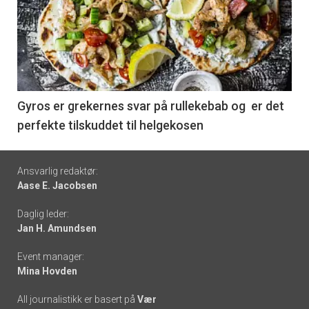
akkurat
nå
-
6
Gyros er grekernes svar på rullekebab og er det
perfekte tilskuddet til helgekosen
Footer
Ansvarlig redaktør:
Aase E. Jacobsen
-
Daglig leder:
links
Jan H. Amundsen
Event manager:
Mina Hovden
All journalistikk er basert på
Vær