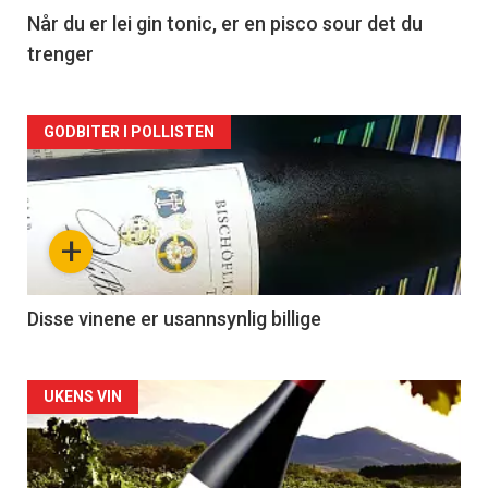
2
Når du er lei gin tonic, er en pisco sour det du
trenger
Forsiden
GODBITER I POLLISTEN
akkurat
nå
+
-
3
Disse vinene er usannsynlig billige
Forsiden
UKENS VIN
akkurat