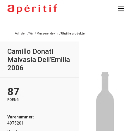
Registrer deg
Pollisten
/
Vin
/
Musserende vin
/
Utgåtte produkter
Camillo Donati
Malvasia Dell'Emilia
2006
87
POENG
Varenummer:
4975201