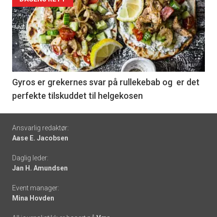
Forsiden
akkurat
nå
-
6
Gyros er grekernes svar på rullekebab og er det
perfekte tilskuddet til helgekosen
Footer
Ansvarlig redaktør:
Aase E. Jacobsen
-
Daglig leder:
links
Jan H. Amundsen
Event manager:
Mina Hovden