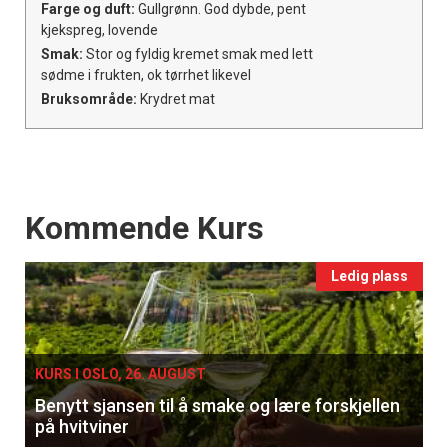
Farge og duft:
Gullgrønn. God dybde, pent
kjekspreg, lovende
Smak:
Stor og fyldig kremet smak med lett
sødme i frukten, ok tørrhet likevel
Bruksområde:
Krydret mat
Events
Kommende Kurs
Ledig plass
KURS I OSLO, 26. AUGUST
Benytt sjansen til å smake og lære forskjellen
på hvitviner