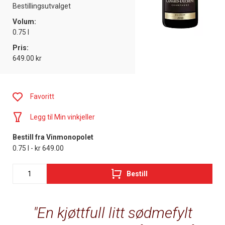
Bestillingsutvalget
Volum:
0.75 l
Pris:
649.00 kr
Favoritt
Legg til Min vinkjeller
Bestill fra Vinmonopolet
0.75 l - kr 649.00
Bestill
En kjøttfull litt sødmefylt