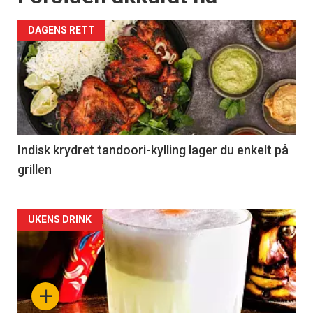
DAGENS RETT
Indisk krydret tandoori-kylling lager du enkelt på
grillen
Forsiden
UKENS DRINK
akkurat
nå
+
-