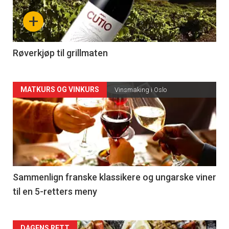
nå
+
-
4
Røverkjøp til grillmaten
Forsiden
MATKURS OG VINKURS
Vinsmaking i Oslo
akkurat
nå
-
5
Sammenlign franske klassikere og ungarske viner
til en 5-retters meny
DAGENS RETT