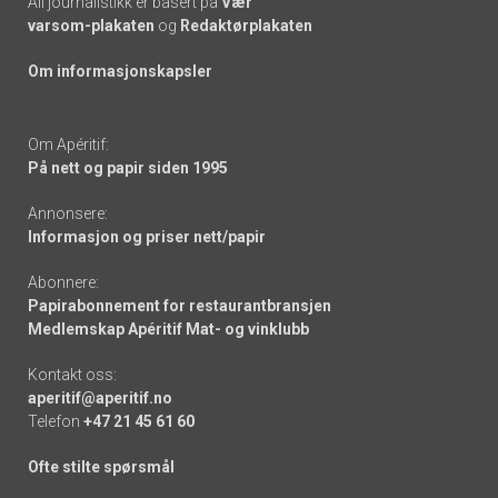
All journalistikk er basert på
Vær
varsom-plakaten
og
Redaktørplakaten
Om informasjonskapsler
Om Apéritif:
På nett og papir siden 1995
Annonsere:
Informasjon og priser nett/papir
Abonnere:
Papirabonnement for restaurantbransjen
Medlemskap Apéritif Mat- og vinklubb
Kontakt oss:
aperitif@aperitif.no
Telefon
+47 21 45 61 60
Ofte stilte spørsmål