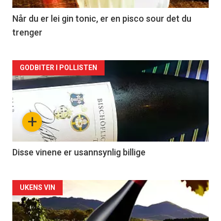
2
Når du er lei gin tonic, er en pisco sour det du
trenger
Forsiden
GODBITER I POLLISTEN
akkurat
nå
+
-
3
Disse vinene er usannsynlig billige
Forsiden
UKENS VIN
akkurat