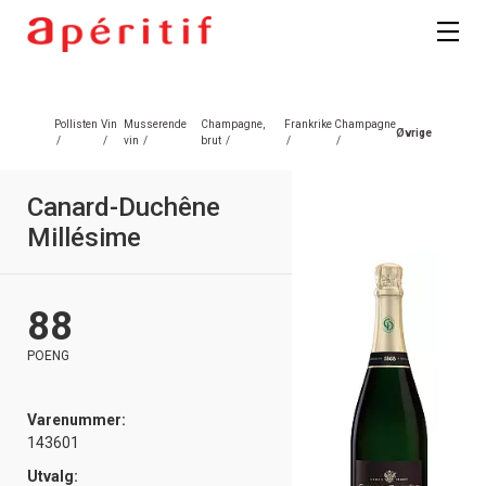
Registrer deg
Pollisten
Vin
Musserende
Champagne,
Frankrike
Champagne
Øvrige
/
/
vin
/
brut
/
/
/
Canard-Duchêne
Millésime
88
POENG
Varenummer:
143601
Utvalg: