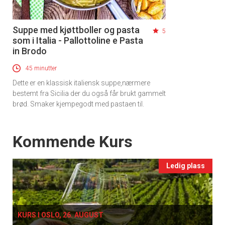
Suppe med kjøttboller og pasta
5
som i Italia - Pallottoline e Pasta
in Brodo
45 minutter
Dette er en klassisk italiensk suppe,nærmere
bestemt fra Sicilia der du også får brukt gammelt
brød. Smaker kjempegodt med pastaen til.
Events
Kommende Kurs
Ledig plass
KURS I OSLO, 26. AUGUST