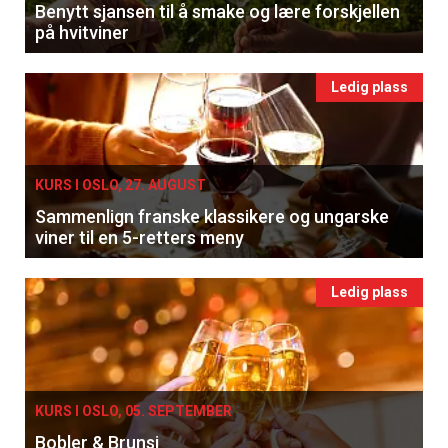
Benytt sjansen til å smake og lære forskjellen
på hvitviner
Ledig plass
KURS I OSLO, 27. AUGUST
Sammenlign franske klassikere og ungarske
viner til en 5-retters meny
Ledig plass
KURS I OSLO, 05. SEPTEMBER
Bobler & Brunsj