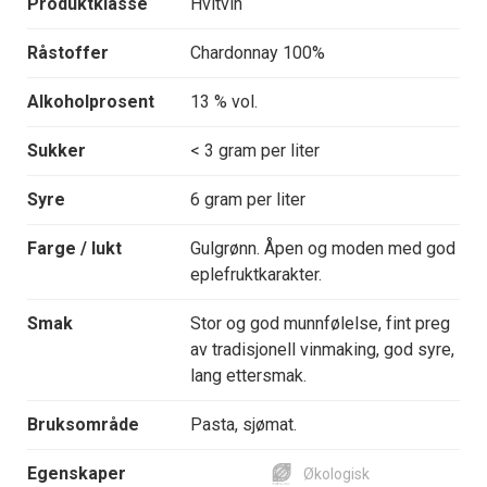
Produktklasse
Hvitvin
Råstoffer
Chardonnay 100%
Alkoholprosent
13 % vol.
Sukker
< 3 gram per liter
Syre
6 gram per liter
Farge / lukt
Gulgrønn. Åpen og moden med god
eplefruktkarakter.
Smak
Stor og god munnfølelse, fint preg
av tradisjonell vinmaking, god syre,
lang ettersmak.
Bruksområde
Pasta, sjømat.
Egenskaper
Økologisk