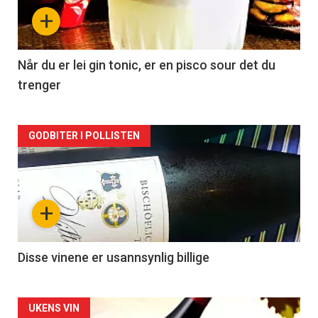
nå
+
-
2
Når du er lei gin tonic, er en pisco sour det du
trenger
Forsiden
GODBITER I POLLISTEN
akkurat
nå
+
-
3
Disse vinene er usannsynlig billige
Forsiden
UKENS VIN