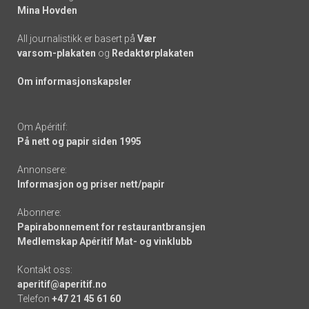
Mina Hovden
All journalistikk er basert på
Vær
varsom-plakaten
og
Redaktørplakaten
Om informasjonskapsler
Om Apéritif:
På nett og papir siden 1995
Annonsere:
Informasjon og priser nett/papir
Abonnere:
Papirabonnement for restaurantbransjen
Medlemskap Apéritif Mat- og vinklubb
Kontakt oss:
aperitif@aperitif.no
Telefon
+47 21 45 61 60