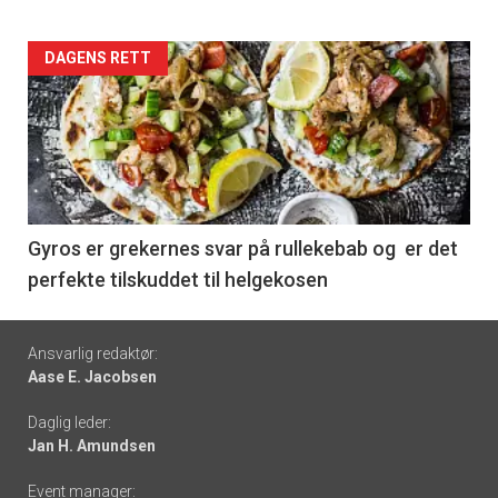
Forsiden
DAGENS RETT
akkurat
nå
-
6
Gyros er grekernes svar på rullekebab og er det
perfekte tilskuddet til helgekosen
Footer
Ansvarlig redaktør:
Aase E. Jacobsen
-
Daglig leder:
links
Jan H. Amundsen
Event manager: