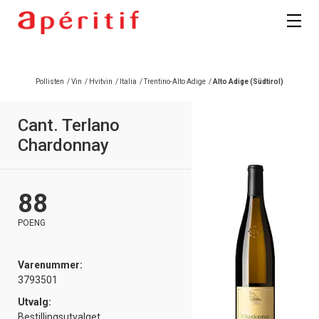
Registrer deg
Pollisten
/
Vin
/
Hvitvin
/
Italia
/
Trentino-Alto Adige
/
Alto Adige (Südtirol)
Cant. Terlano
Chardonnay
88
POENG
Varenummer:
3793501
Utvalg:
Bestillingsutvalget