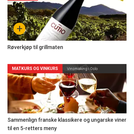
akkurat
nå
+
-
4
Røverkjøp til grillmaten
Forsiden
MATKURS OG VINKURS
Vinsmaking i Oslo
akkurat
nå
-
5
Sammenlign franske klassikere og ungarske viner
til en 5-retters meny