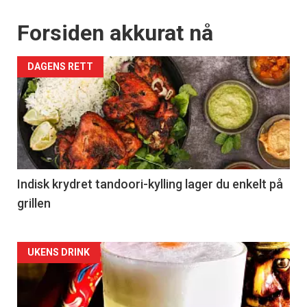
Forsiden akkurat nå
DAGENS RETT
Indisk krydret tandoori-kylling lager du enkelt på
grillen
Forsiden
UKENS DRINK
akkurat