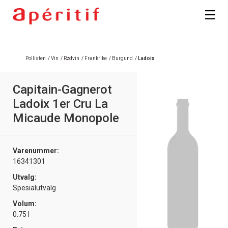
Registrer deg
Pollisten
/
Vin
/
Rødvin
/
Frankrike
/
Burgund
/
Ladoix
Capitain-Gagnerot
Ladoix 1er Cru La
Micaude Monopole
Varenummer:
16341301
Utvalg:
Spesialutvalg
Volum:
0.75 l