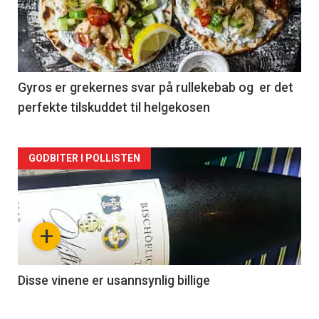
nå
-
2
Gyros er grekernes svar på rullekebab og er det
perfekte tilskuddet til helgekosen
Forsiden
GODBITER I POLLISTEN
akkurat
nå
+
-
3
Disse vinene er usannsynlig billige