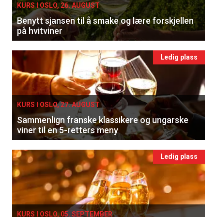
KURS I OSLO, 26. AUGUST
Benytt sjansen til å smake og lære forskjellen
på hvitviner
Ledig plass
KURS I OSLO, 27. AUGUST
Sammenlign franske klassikere og ungarske
viner til en 5-retters meny
Ledig plass
KURS I OSLO, 05. SEPTEMBER