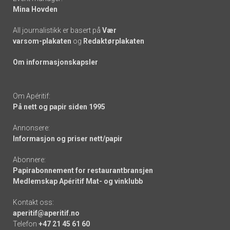
Mina Hovden
All journalistikk er basert på
Vær
varsom-plakaten
og
Redaktørplakaten
Om informasjonskapsler
Om Apéritif:
På nett og papir siden 1995
Annonsere:
Informasjon og priser nett/papir
Abonnere:
Papirabonnement for restaurantbransjen
Medlemskap Apéritif Mat- og vinklubb
Kontakt oss:
aperitif@aperitif.no
Telefon
+47 21 45 61 60