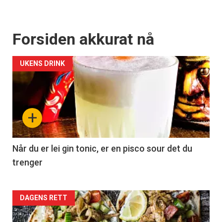
Forsiden akkurat nå
UKENS DRINK
+
Når du er lei gin tonic, er en pisco sour det du
trenger
Forsiden
DAGENS RETT
akkurat