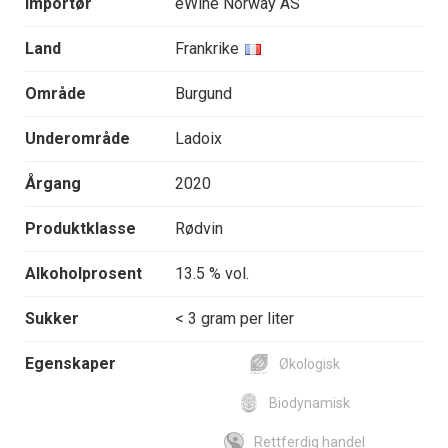
Importør
eWine Norway AS
Land
Frankrike
Område
Burgund
Underområde
Ladoix
Årgang
2020
Produktklasse
Rødvin
Alkoholprosent
13.5 % vol.
Sukker
< 3 gram per liter
Egenskaper
Økologisk
Biodynamisk
Rettferdig handel