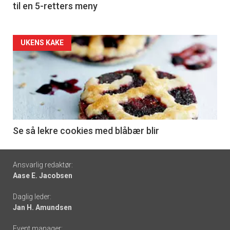
til en 5-retters meny
Forsiden
UKENS KAKE
akkurat
nå
-
6
Se så lekre cookies med blåbær blir
Footer
Ansvarlig redaktør:
Aase E. Jacobsen
-
Daglig leder:
links
Jan H. Amundsen
Event manager: