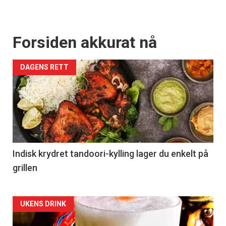
Forsiden akkurat nå
DAGENS RETT
Indisk krydret tandoori-kylling lager du enkelt på
grillen
Forsiden
UKENS DRINK