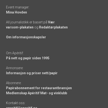
Event manager:
Mina Hovden
All journalistikk er basert på
Vær
varsom-plakaten
og
Redaktørplakaten
Om informasjonskapsler
Om Apéritif:
På nett og papir siden 1995
Annonsere:
Informasjon og priser nett/papir
Abonnere:
Papirabonnement for restaurantbransjen
Medlemskap Apéritif Mat- og vinklubb
Kontakt oss:
aperitif@aperitif.no