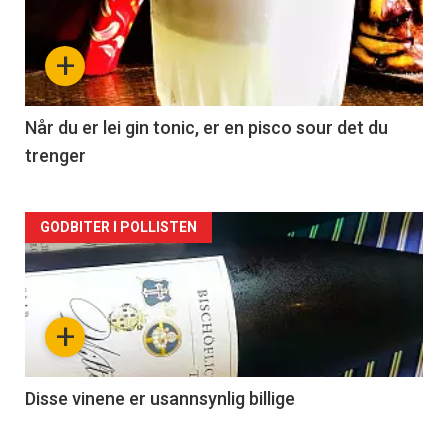
akkurat
nå
+
-
2
Når du er lei gin tonic, er en pisco sour det du
trenger
Forsiden
GODBITER I POLLISTEN
akkurat
nå
+
-
3
Disse vinene er usannsynlig billige