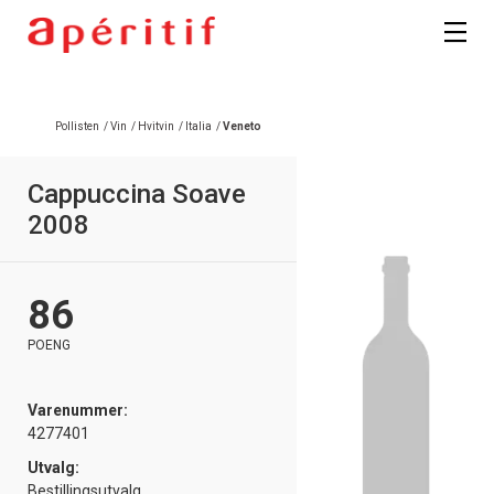
Registrer deg
Pollisten
/
Vin
/
Hvitvin
/
Italia
/
Veneto
Cappuccina Soave
2008
86
POENG
Varenummer:
4277401
Utvalg:
Bestillingsutvalg