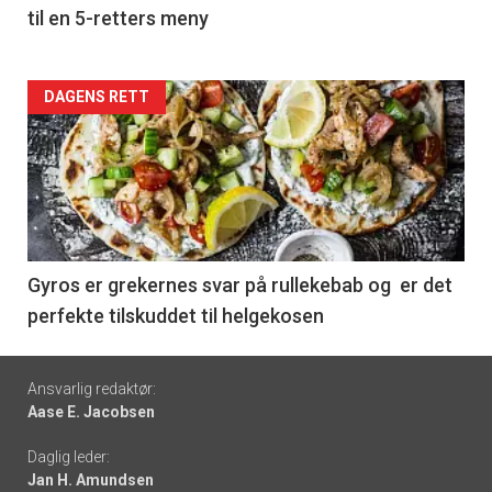
til en 5-retters meny
Forsiden
DAGENS RETT
akkurat
nå
-
6
Gyros er grekernes svar på rullekebab og er det
perfekte tilskuddet til helgekosen
Footer
Ansvarlig redaktør:
Aase E. Jacobsen
-
Daglig leder:
links
Jan H. Amundsen