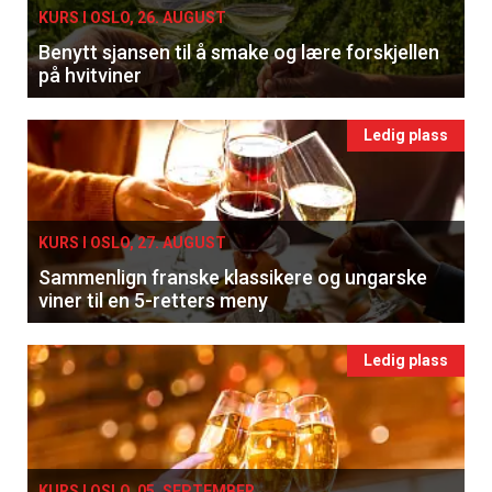
KURS I OSLO, 26. AUGUST
Benytt sjansen til å smake og lære forskjellen
på hvitviner
Ledig plass
KURS I OSLO, 27. AUGUST
Sammenlign franske klassikere og ungarske
viner til en 5-retters meny
Ledig plass
KURS I OSLO, 05. SEPTEMBER