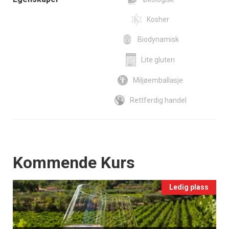
Kosher
Biodynamisk
Lite gluten
Miljøemballasje
Rettferdig handel
Events
Kommende Kurs
Ledig plass