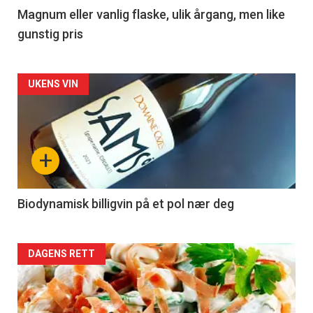
3
Magnum eller vanlig flaske, ulik årgang, men like
gunstig pris
Forsiden
UKENS VIN
akkurat
nå
+
-
4
Biodynamisk billigvin på et pol nær deg
Forsiden
DAGENS RETT
akkurat