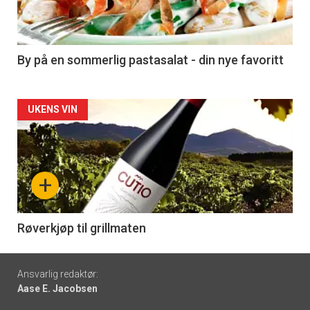
nå
-
5
By på en sommerlig pastasalat - din nye favoritt
Forsiden
UKENS VIN
akkurat
nå
+
-
6
Røverkjøp til grillmaten
Footer
Ansvarlig redaktør:
Aase E. Jacobsen
-