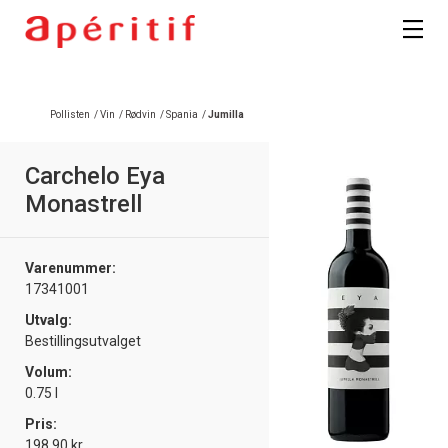
Registrer deg
Pollisten
/
Vin
/
Rødvin
/
Spania
/
Jumilla
Carchelo Eya
Monastrell
Varenummer:
17341001
Utvalg:
Bestillingsutvalget
Volum:
0.75 l
Pris:
198.90 kr