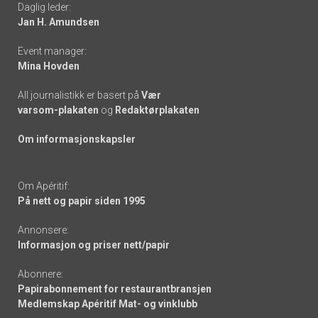
Daglig leder:
links
Jan H. Amundsen
Event manager:
Mina Hovden
All journalistikk er basert på
Vær
varsom-plakaten
og
Redaktørplakaten
Om informasjonskapsler
Om Apéritif:
På nett og papir siden 1995
Annonsere:
Informasjon og priser nett/papir
Abonnere:
Papirabonnement for restaurantbransjen
Medlemskap Apéritif Mat- og vinklubb