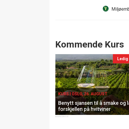
Miljøemb
Events
Kommende Kurs
Ledig
KURS I OSLO, 26. AUGUST
Benytt sjansen til å smake og 
forskjellen på hvitviner