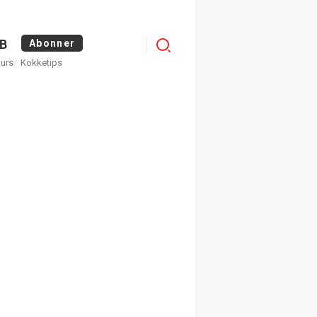
Menu
B
Abonner
kurs
Kokketips
profile
egistrer deg