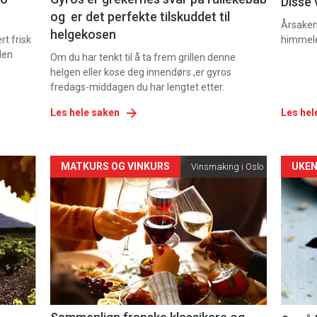
Disse 
og er det perfekte tilskuddet til
Årsaken 
helgekosen
t frisk
himmel
den
Om du har tenkt til å ta frem grillen denne
helgen eller kose deg innendørs ,er gyros
fredags-middagen du har lengtet etter.
Les hele saken
Les hel
Forsiden
For
MATKURS OG VINKURS
UKEN
Vinsmaking i Oslo
akkurat
akk
nå
nå
-
-
5
6