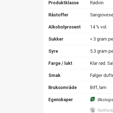
Produktklasse
Rødvin
Råstoffer
Sangioves
Alkoholprosent
14 % vol.
Sukker
< 3 gram per
Syre
5.3 gram per
Farge / lukt
Klar rød. Sa
Smak
Følger dufte
Bruksområde
Biff, lam
Egenskaper
Økologi
Rettferd