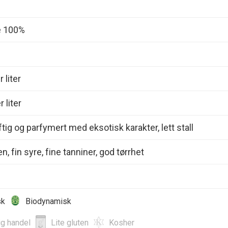
e 100%
 liter
 liter
ftig og parfymert med eksotisk karakter, lett stall
n, fin syre, fine tanniner, god tørrhet
sk
Biodynamisk
ig handel
Lite gluten
Kosher