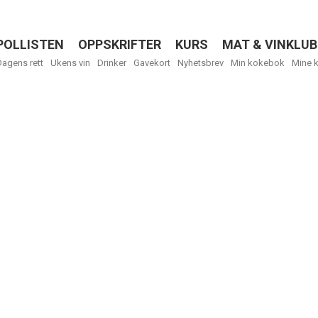
POLLISTEN
OPPSKRIFTER
KURS
MAT & VINKLUB
Menu
Dagens rett
Ukens vin
Drinker
Gavekort
Nyhetsbrev
Min kokebok
Mine 
R