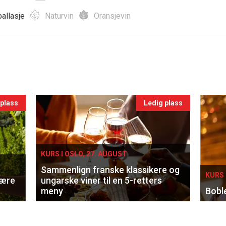
allasje
Naturvin
Oransjevin
 plass
Ledig plass
KURS I OSLO, 27. AUGUST
Sammenlign franske klassikere og
KURS 
lære
ungarske viner til en 5-retters
meny
Bobl