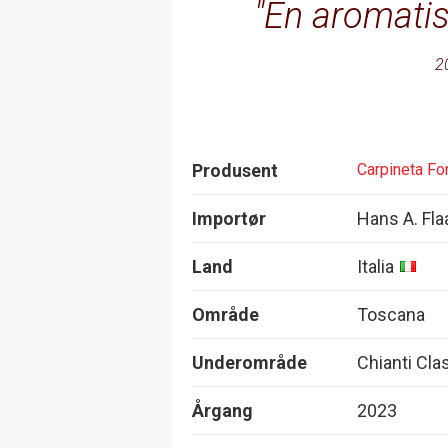
En aromatisk
2
Produsent
Carpineta Fo
Importør
Hans A. Fla
Land
Italia
Område
Toscana
Underområde
Chianti Cla
Årgang
2023