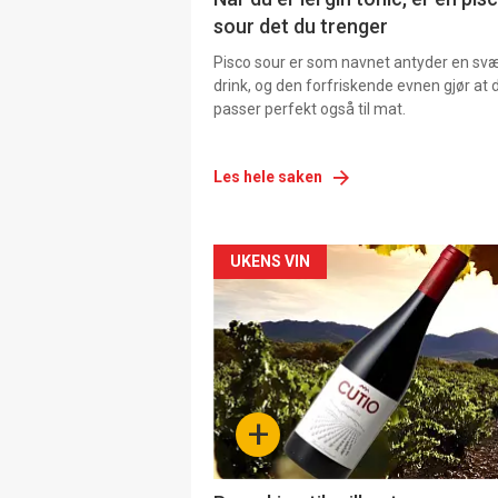
sour det du trenger
Pisco sour er som navnet antyder en svær
drink, og den forfriskende evnen gjør at 
passer perfekt også til mat.
Les hele saken
Forsiden
UKENS VIN
akkurat
nå
-
+
4