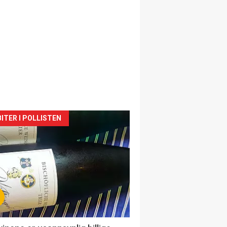
siden
ITER I POLLISTEN
urat