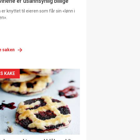
vinene er usannsynlig billige
er knyttet til eieren som får sin «lønn i
en».
e saken
siden
S KAKE
urat