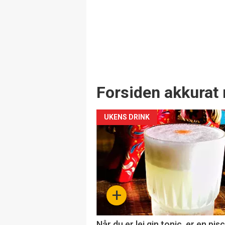
Forsiden akkurat 
UKENS DRINK
+
Når du er lei gin tonic, er en pis