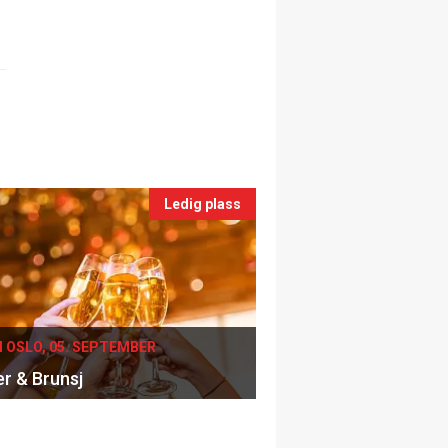
Ledig plass
I OSLO, 05. SEPTEMBER
er & Brunsj