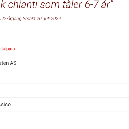
 chianti som tåler 6-7 år
022-årgang Smakt 20. juli 2024
ntalpino
aten AS
ssico