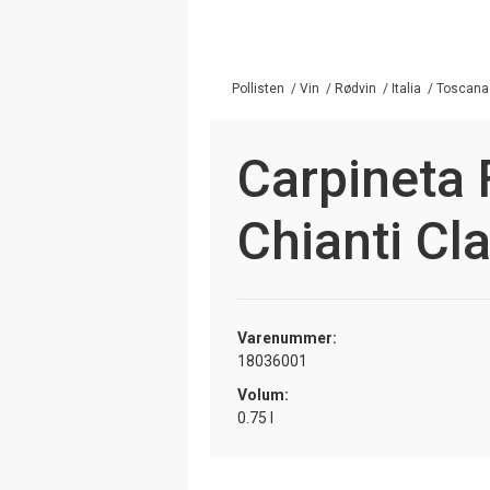
Pollisten
/
Vin
/
Rødvin
/
Italia
/
Toscana
Carpineta 
Chianti Cl
Varenummer:
18036001
Volum:
0.75 l