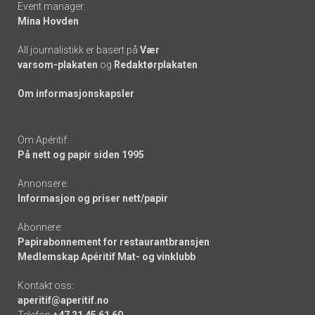
Event manager:
Mina Hovden
All journalistikk er basert på
Vær
varsom-plakaten
og
Redaktørplakaten
Om informasjonskapsler
Om Apéritif:
På nett og papir siden 1995
Annonsere:
Informasjon og priser nett/papir
Abonnere:
Papirabonnement for restaurantbransjen
Medlemskap Apéritif Mat- og vinklubb
Kontakt oss:
aperitif@aperitif.no
Telefon
+47 21 45 61 60