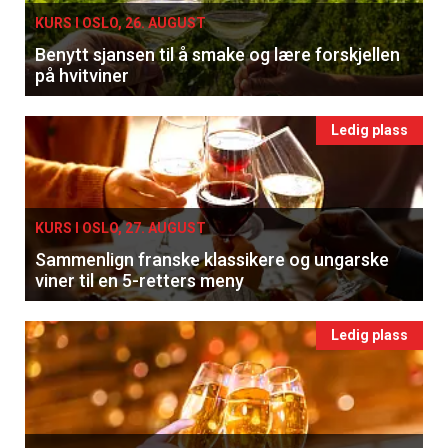
KURS I OSLO, 26. AUGUST
Benytt sjansen til å smake og lære forskjellen
på hvitviner
Ledig plass
KURS I OSLO, 27. AUGUST
Sammenlign franske klassikere og ungarske
viner til en 5-retters meny
Ledig plass