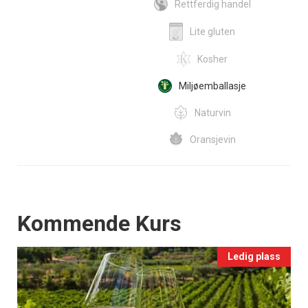
Rettferdig handel
Lite gluten
Kosher
Miljøemballasje
Naturvin
Oransjevin
Events
Kommende Kurs
Ledig plass