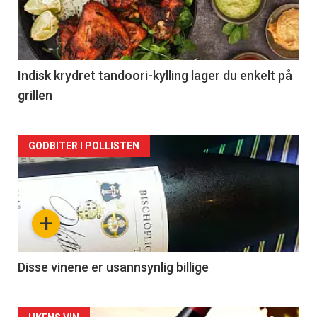
nå
-
2
Indisk krydret tandoori-kylling lager du enkelt på
grillen
Forsiden
GODBITER I POLLISTEN
akkurat
nå
+
-
3
Disse vinene er usannsynlig billige