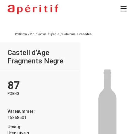
Pollisten
/
Vin
/
Rødvin
/
Spania
/
Catalonia
/
Penedès
Castell d'Age
Fragments Negre
87
POENG
Varenummer:
15868501
Utvalg:
Uten utvalg