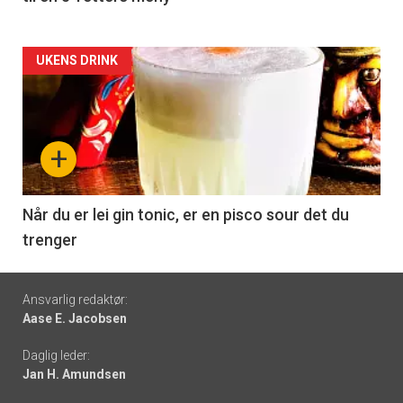
Forsiden
UKENS DRINK
akkurat
nå
+
-
6
Når du er lei gin tonic, er en pisco sour det du
trenger
Footer
Ansvarlig redaktør:
Aase E. Jacobsen
-
Daglig leder:
links
Jan H. Amundsen