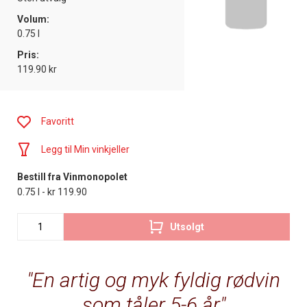
Volum:
0.75 l
Pris:
119.90 kr
Favoritt
Legg til Min vinkjeller
Bestill fra Vinmonopolet
0.75 l - kr 119.90
Utsolgt
En artig og myk fyldig rødvin
som tåler 5-6 år