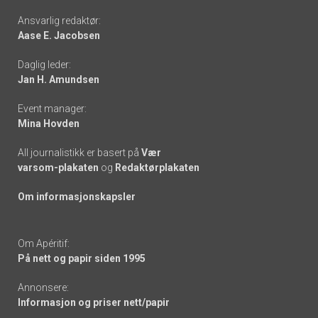
Footer
Ansvarlig redaktør:
Aase E. Jacobsen
-
Daglig leder:
links
Jan H. Amundsen
Event manager:
Mina Hovden
All journalistikk er basert på
Vær
varsom-plakaten
og
Redaktørplakaten
Om informasjonskapsler
Om Apéritif:
På nett og papir siden 1995
Annonsere:
Informasjon og priser nett/papir