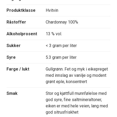
Produktklasse
Hvitvin
Råstoffer
Chardonnay 100%
Alkoholprosent
13 % vol.
Sukker
< 3 gram per liter
Syre
5.3 gram per liter
Farge / lukt
Gullgrønn. Fet og myk i eikepreget
med innslag av vanilje og modent
grønt eple, konsentrert
Smak
Stor og kjøttfull munnfølelse med
god syre, fine saltmineraltoner,
eiken er med hele veien, lang med
god sitrusfriskhet