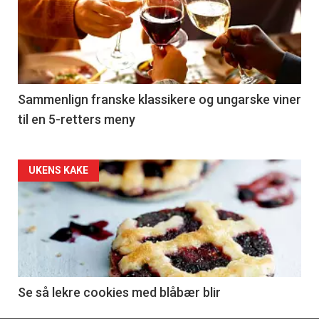
akkurat
nå
-
5
Sammenlign franske klassikere og ungarske viner
til en 5-retters meny
Forsiden
UKENS KAKE
akkurat
nå
-
6
Se så lekre cookies med blåbær blir