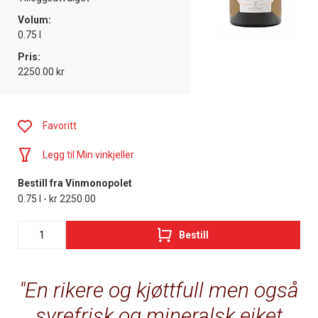
Volum:
0.75 l
Pris:
2250.00 kr
Favoritt
Legg til Min vinkjeller
Bestill fra Vinmonopolet
0.75 l - kr 2250.00
Bestill
En rikere og kjøttfull men også
syrefrisk og mineralsk eiket