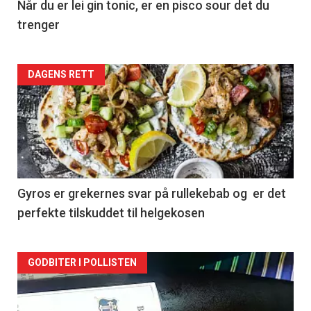
Når du er lei gin tonic, er en pisco sour det du
trenger
Forsiden
DAGENS RETT
akkurat
nå
-
2
Gyros er grekernes svar på rullekebab og er det
perfekte tilskuddet til helgekosen
Forsiden
GODBITER I POLLISTEN
akkurat