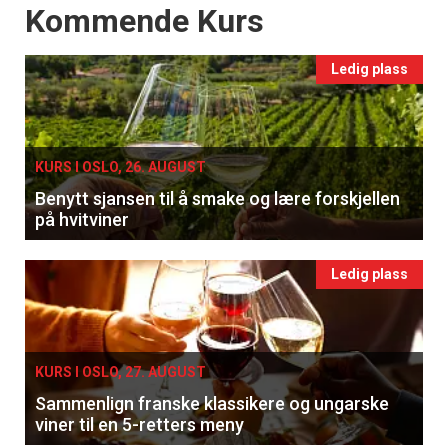
Events
Kommende Kurs
Ledig plass
KURS I OSLO, 26. AUGUST
Benytt sjansen til å smake og lære forskjellen
på hvitviner
Ledig plass
KURS I OSLO, 27. AUGUST
Sammenlign franske klassikere og ungarske
viner til en 5-retters meny