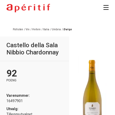
Registrer deg
Pollisten
/
Vin
/
Hvitvin
/
Italia
/
Umbria
/
Øvrige
Castello della Sala
Nibbio Chardonnay
92
POENG
Varenummer:
16497901
Utvalg:
Tilleggsutvalget