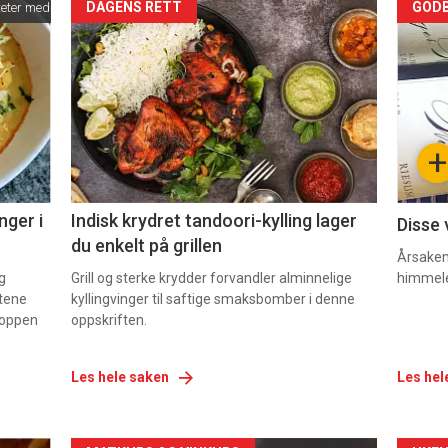
Forsiden
For
DAGENS RETT
GODB
teter med løksalat
akkurat
akk
nå
nå
-
-
+
2
3
nger i
Indisk krydret tandoori-kylling lager
Disse 
du enkelt på grillen
Årsaken 
g
Grill og sterke krydder forvandler alminnelige
himmel
etene
kyllingvinger til saftige smaksbomber i denne
 toppen
oppskriften.
Les hele saken
Les hel