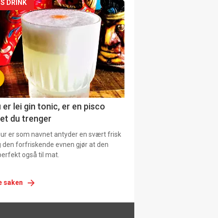
siden
S DRINK
urat
 er lei gin tonic, er en pisco
et du trenger
our er som navnet antyder en svært frisk
g den forfriskende evnen gjør at den
erfekt også til mat.
e saken