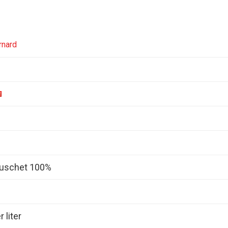
rnard
ouschet 100%
 liter