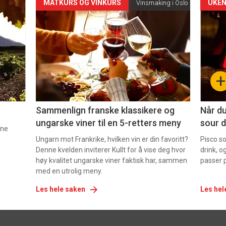
Forsiden
For
MATKURS OG VINKURS
UKEN
Vinsmaking i Oslo
akkurat
akk
nå
nå
-
-
+
5
6
Sammenlign franske klassikere og
Når du
ungarske viner til en 5-retters meny
sour d
nne
Ungarn mot Frankrike, hvilken vin er din favoritt?
Pisco s
Denne kvelden inviterer Kullt for å vise deg hvor
drink, o
høy kvalitet ungarske viner faktisk har, sammen
passer p
med en utrolig meny.
Les hele saken
Les hel