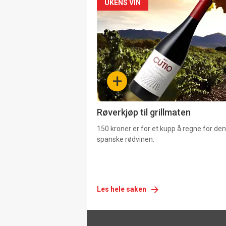
Forsiden
UKENS VIN
akkurat
nå
-
+
4
Røverkjøp til grillmaten
150 kroner er for et kupp å regne for de
spanske rødvinen.
Les hele saken
Footer