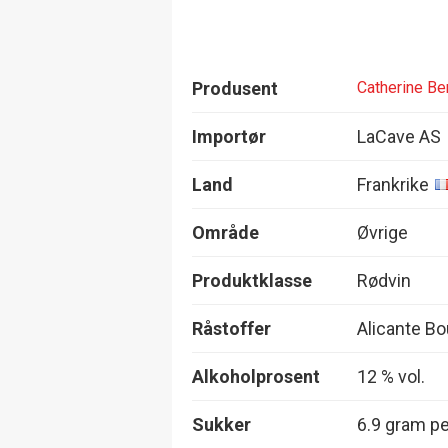
Produsent
Catherine Be
Importør
LaCave AS
Land
Frankrike
Område
Øvrige
Produktklasse
Rødvin
Råstoffer
Alicante B
Alkoholprosent
12 % vol.
Sukker
6.9 gram per