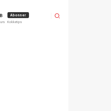
Menu
B
Abonner
kurs
Kokketips
profile