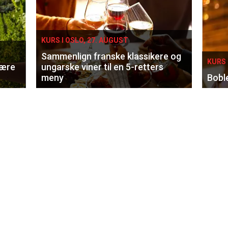
KURS I OSLO, 27. AUGUST
Sammenlign franske klassikere og
KURS 
lære
ungarske viner til en 5-retters
meny
Bobl