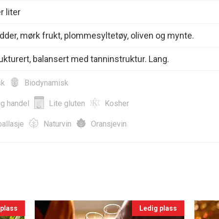
 liter
Krydder, mørk frukt, plommesyltetøy, oliven og mynte.
rukturert, balansert med tanninstruktur. Lang.
sk
Biodynamisk
ig handel
Lite gluten
Kosher
allasje
Naturvin
Oransjevin
 plass
Ledig plass