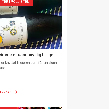
siden
ITER I POLLISTEN
urat
vinene er usannsynlig billige
er knyttet til eieren som får sin «lønn i
en».
e saken