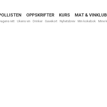
POLLISTEN
OPPSKRIFTER
KURS
MAT & VINKLUB
Menu
Dagens rett
Ukens vin
Drinker
Gavekort
Nyhetsbrev
Min kokebok
Mine 