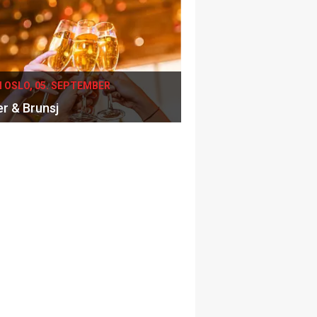
I OSLO, 05. SEPTEMBER
er & Brunsj