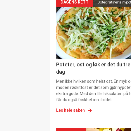
DAGENS RETT
Ostegratinerte nypo
Poteter, ost og løk er det du tre
dag
Men ikke hvilken som helst ost. En myk o
moden rødkittost er det som gjør nypot
ekstra gode. Med den lille løksalaten på
får du også friskhet inn i bildet.
Les hele saken