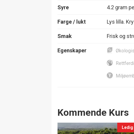
Syre
4.2 gram per
Farge / lukt
Lys lilla. 
Smak
Frisk og st
Egenskaper
Økologi
Rettferd
Miljøemb
Events
Kommende Kurs
Ledig