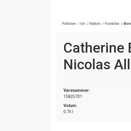
Pollisten
/
Vin
/
Rødvin
/
Frankrike
/
Øvri
Catherine 
Nicolas All
Varenummer:
15825701
Volum:
0.75 l