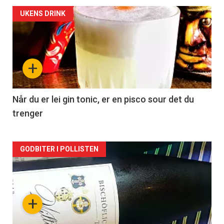
Forsiden
UKENS DRINK
akkurat
nå
+
-
2
Når du er lei gin tonic, er en pisco sour det du
trenger
Forsiden
GODBITER I POLLISTEN
akkurat
nå
+
-