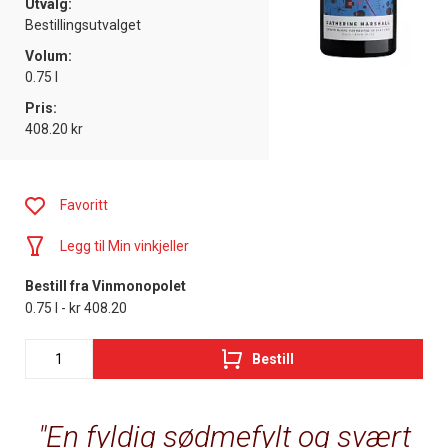
Utvalg:
Bestillingsutvalget
Volum:
0.75 l
Pris:
408.20 kr
Favoritt
Legg til Min vinkjeller
Bestill fra Vinmonopolet
0.75 l - kr 408.20
Bestill
En fyldig sødmefylt og svært