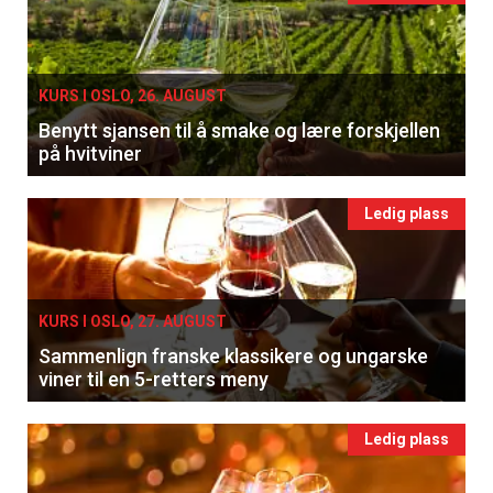
KURS I OSLO, 26. AUGUST
Benytt sjansen til å smake og lære forskjellen
på hvitviner
Ledig plass
KURS I OSLO, 27. AUGUST
Sammenlign franske klassikere og ungarske
viner til en 5-retters meny
Ledig plass