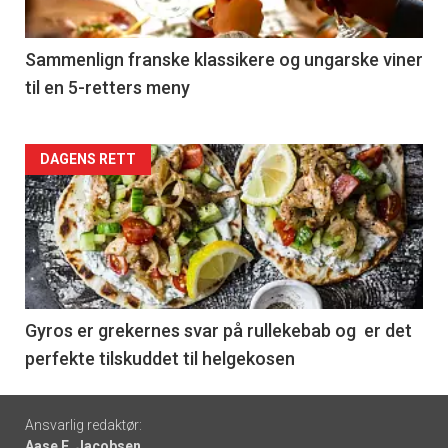
-
5
Sammenlign franske klassikere og ungarske viner
til en 5-retters meny
Forsiden
DAGENS RETT
akkurat
nå
-
6
Gyros er grekernes svar på rullekebab og er det
perfekte tilskuddet til helgekosen
Footer
Ansvarlig redaktør:
Aase E. Jacobsen