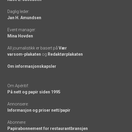
-
Daglig leder:
links
Jan H. Amundsen
Event manager:
Mina Hovden
All journalistikk er basert på
Vær
varsom-plakaten
og
Redaktørplakaten
Om informasjonskapsler
Om Apéritif:
På nett og papir siden 1995
Annonsere:
Informasjon og priser nett/papir
Abonnere:
Papirabonnement for restaurantbransjen