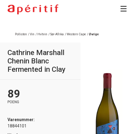
Pollisten
/
Vin
/
Hvitvin
/
Sør-Afrika
/
Western Cape
/
Øvrige
Cathrine Marshall
Chenin Blanc
Fermented in Clay
89
POENG
Varenummer:
18844101