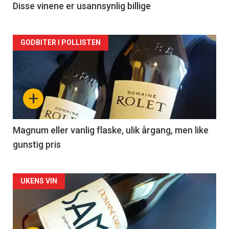
2
Disse vinene er usannsynlig billige
Forsiden
GODBITER I POLLISTEN
akkurat
nå
+
-
3
Magnum eller vanlig flaske, ulik årgang, men like
gunstig pris
Forsiden
UKENS VIN
akkurat
nå