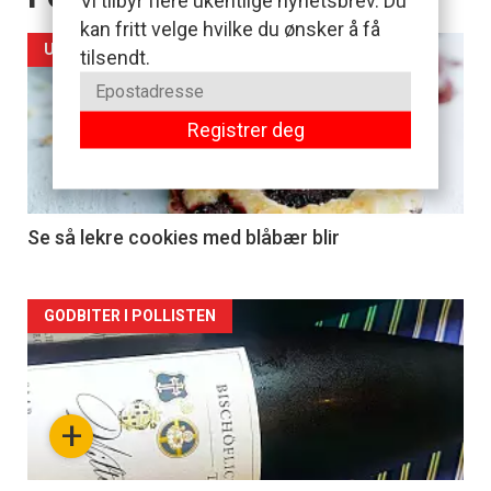
Vi tilbyr flere ukentlige nyhetsbrev. Du
kan fritt velge hvilke du ønsker å få
UKENS KAKE
tilsendt.
Registrer deg
Se så lekre cookies med blåbær blir
Forsiden
GODBITER I POLLISTEN
akkurat
nå
+
-