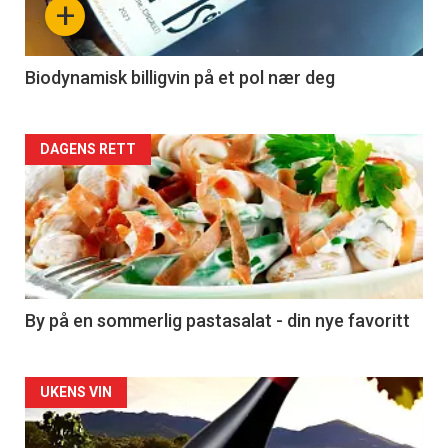
+
-
4
Biodynamisk billigvin på et pol nær deg
Forsiden
DAGENS RETT
akkurat
nå
-
5
By på en sommerlig pastasalat - din nye favoritt
Forsiden
UKENS VIN
akkurat