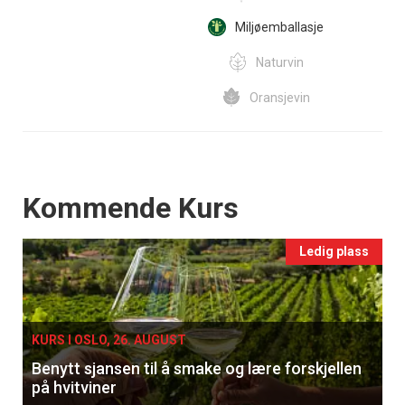
Miljøemballasje
Naturvin
Oransjevin
Events
Kommende Kurs
Ledig plass
KURS I OSLO, 26. AUGUST
Benytt sjansen til å smake og lære forskjellen
på hvitviner