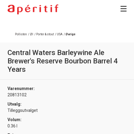
Pollisten
/
Øl
/
Porter & stout
/
USA
/
Øvrige
Central Waters Barleywine Ale
Brewer's Reserve Bourbon Barrel 4
Years
Varenummer:
20813102
Utvalg:
Tilleggsutvalget
Volum:
0.36 l