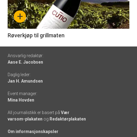
nå
+
-
6
Røverkjøp til grillmaten
Footer
Ansvarlig redaktør:
Aase E. Jacobsen
-
Daglig leder:
links
Jan H. Amundsen
Event manager:
Mina Hovden
All journalistikk er basert på
Vær
varsom-plakaten
og
Redaktørplakaten
Om informasjonskapsler