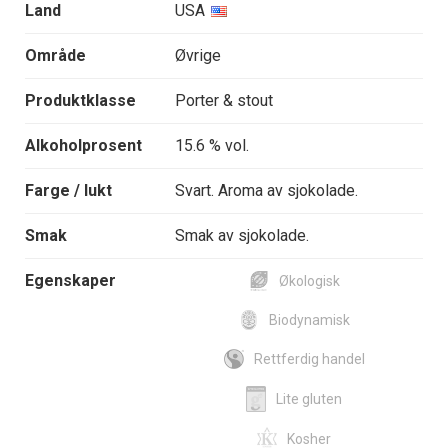
Land
USA
Område
Øvrige
Produktklasse
Porter & stout
Alkoholprosent
15.6 % vol.
Farge / lukt
Svart. Aroma av sjokolade.
Smak
Smak av sjokolade.
Egenskaper
Økologisk
Biodynamisk
Rettferdig handel
Lite gluten
Kosher