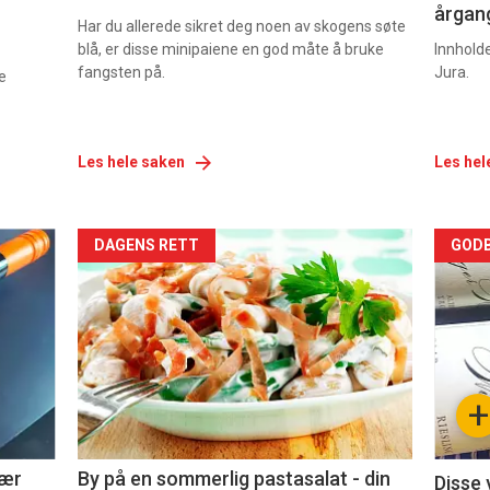
årgang
Har du allerede sikret deg noen av skogens søte
blå, er disse minipaiene en god måte å bruke
Innhold
fangsten på.
Jura.
e
Les hele saken
Les hel
Forsiden
For
DAGENS RETT
GODB
akkurat
akk
nå
nå
-
-
+
5
6
nær
By på en sommerlig pastasalat - din
Disse 