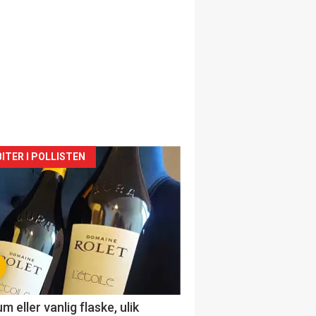
siden
ITER I POLLISTEN
urat
 eller vanlig flaske, ulik