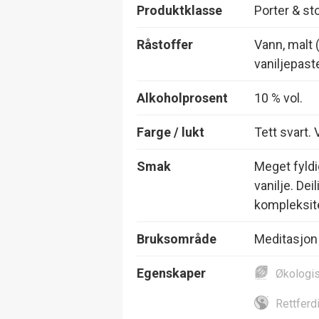
Produktklasse
Porter & st
Råstoffer
Vann, malt (
vaniljepast
Alkoholprosent
10 % vol.
Farge / lukt
Tett svart.
Smak
Meget fyld
vanilje. De
kompleksit
Bruksområde
Meditasjon
Egenskaper
Økologi
Rettferd