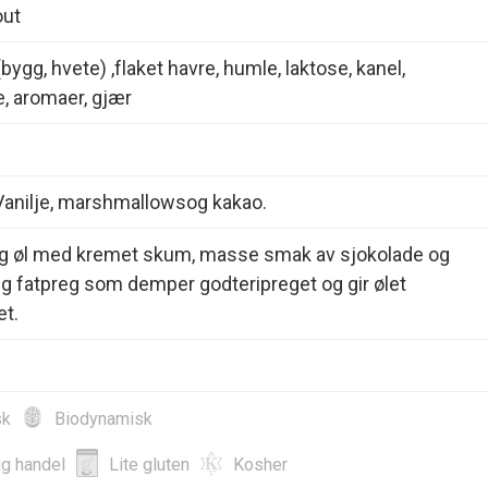
out
bygg, hvete) ,flaket havre, humle, laktose, kanel,
e, aromaer, gjær
 Vanilje, marshmallowsog kakao.
ig øl med kremet skum, masse smak av sjokolade og
ilig fatpreg som demper godteripreget og gir ølet
et.
sk
Biodynamisk
ig handel
Lite gluten
Kosher