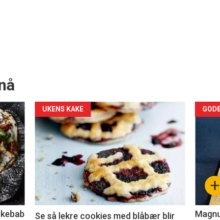
nå
Forsiden
For
UKENS KAKE
GODB
akkurat
akk
nå
nå
-
-
+
2
3
lekebab
Magnum
Se så lekre cookies med blåbær blir