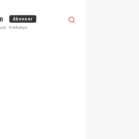
Menu
B
Abonner
kurs
Kokketips
profile