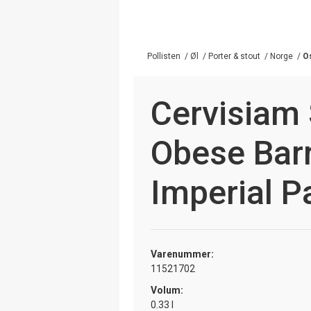
Pollisten
/
Øl
/
Porter & stout
/
Norge
/
O
Cervisiam 
Obese Bar
Imperial P
Varenummer:
11521702
Volum:
0.33 l