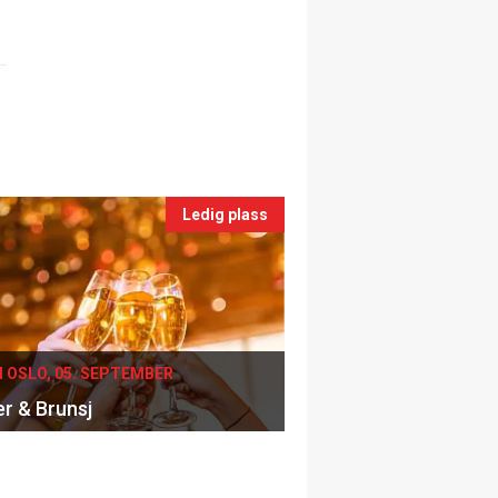
Ledig plass
I OSLO, 05. SEPTEMBER
er & Brunsj