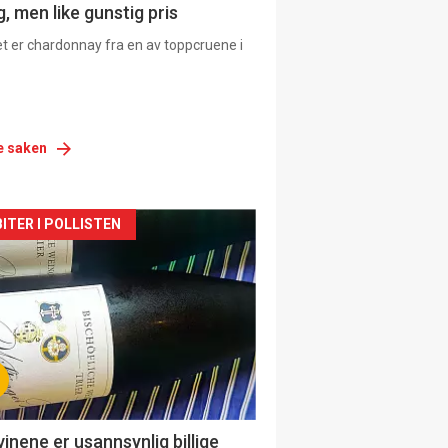
, men like gunstig pris
et er chardonnay fra en av toppcruene i
e saken
siden
ITER I POLLISTEN
urat
vinene er usannsynlig billige