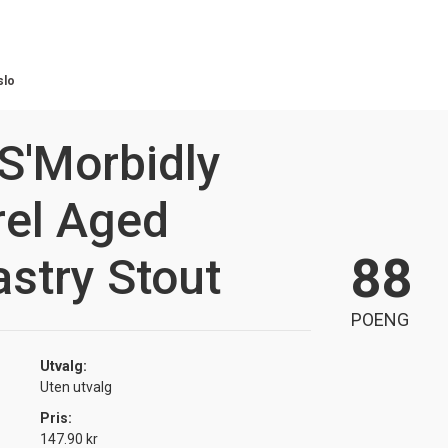
slo
S'Morbidly
rel Aged
88
astry Stout
POENG
Utvalg:
Uten utvalg
Pris:
147.90 kr