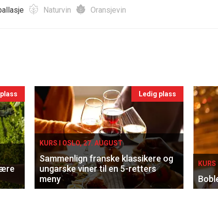
allasje
Naturvin
Oransjevin
 plass
Ledig plass
KURS I OSLO, 27. AUGUST
Sammenlign franske klassikere og
KURS 
lære
ungarske viner til en 5-retters
meny
Bobl