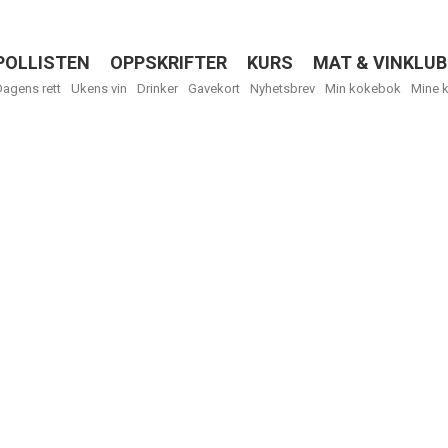
POLLISTEN
OPPSKRIFTER
KURS
MAT & VINKLUB
Menu
Dagens rett
Ukens vin
Drinker
Gavekort
Nyhetsbrev
Min kokebok
Mine 