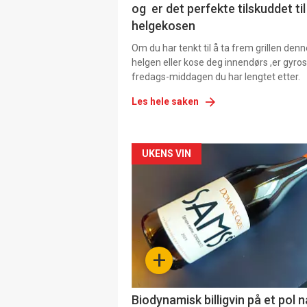
og er det perfekte tilskuddet til
helgekosen
Om du har tenkt til å ta frem grillen denn
helgen eller kose deg innendørs ,er gyros
fredags-middagen du har lengtet etter.
Les hele saken
Forsiden
UKENS VIN
akkurat
nå
-
+
4
Biodynamisk billigvin på et pol 