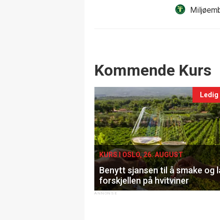
Miljøemb
Events
Kommende Kurs
Ledig
KURS I OSLO, 26. AUGUST
Benytt sjansen til å smake og 
forskjellen på hvitviner