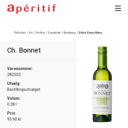
Registrer deg
Pollisten
/
Vin
/
Hvitvin
/
Frankrike
/
Bordeaux
/
Entre-Deux-Mers
Ch. Bonnet
Varenummer:
282502
Utvalg:
Bestillingsutvalget
Volum:
0.38 l
Pris:
95.90 kr