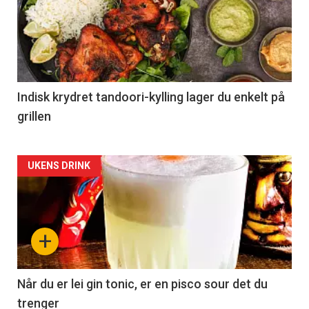
Indisk krydret tandoori-kylling lager du enkelt på
grillen
Forsiden
UKENS DRINK
akkurat
nå
+
-
2
Når du er lei gin tonic, er en pisco sour det du
trenger