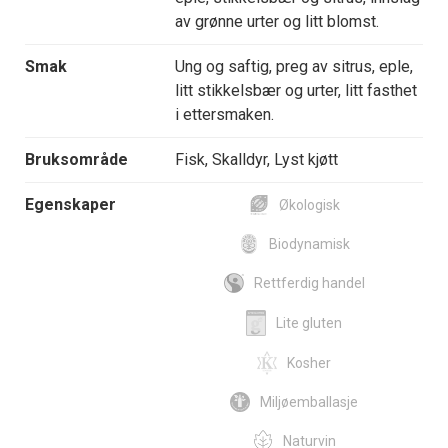
av grønne urter og litt blomst.
Smak
Ung og saftig, preg av sitrus, eple,
litt stikkelsbær og urter, litt fasthet
i ettersmaken.
Bruksområde
Fisk, Skalldyr, Lyst kjøtt
Egenskaper
Økologisk
Biodynamisk
Rettferdig handel
Lite gluten
Kosher
Miljøemballasje
Naturvin