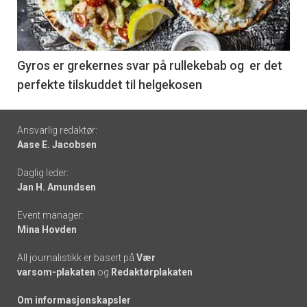
nå
-
6
Gyros er grekernes svar på rullekebab og er det
perfekte tilskuddet til helgekosen
Footer
Ansvarlig redaktør:
Aase E. Jacobsen
-
Daglig leder:
links
Jan H. Amundsen
Event manager:
Mina Hovden
All journalistikk er basert på
Vær
varsom-plakaten
og
Redaktørplakaten
Om informasjonskapsler