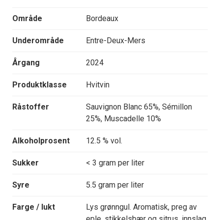
Område
Bordeaux
Underområde
Entre-Deux-Mers
Årgang
2024
Produktklasse
Hvitvin
Råstoffer
Sauvignon Blanc 65%, Sémillon
25%, Muscadelle 10%
Alkoholprosent
12.5 % vol.
Sukker
< 3 gram per liter
Syre
5.5 gram per liter
Farge / lukt
Lys grønngul. Aromatisk, preg av
eple, stikkelsbær og sitrus, innslag