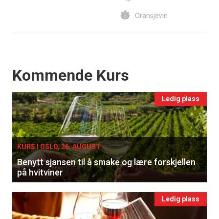
Oransjevin
Events
Kommende Kurs
Ledig plass
KURS I OSLO, 26. AUGUST
Benytt sjansen til å smake og lære forskjellen
på hvitviner
Ledig plass