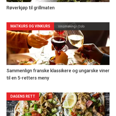
4
Røverkjøp til grillmaten
Forsiden
MATKURS OG VINKURS
Vinsmaking i Oslo
akkurat
nå
-
5
Sammenlign franske klassikere og ungarske viner
til en 5-retters meny
Forsiden
DAGENS RETT
akkurat