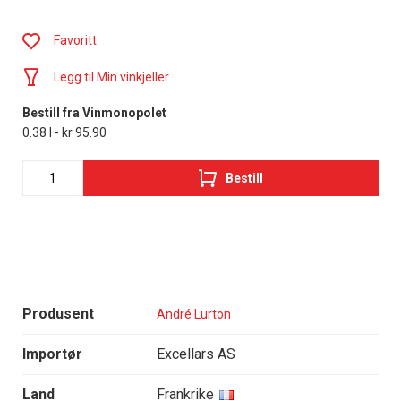
Favoritt
Legg til Min vinkjeller
Bestill fra Vinmonopolet
0.38 l - kr 95.90
Bestill
Produsent
André Lurton
Importør
Excellars AS
Land
Frankrike