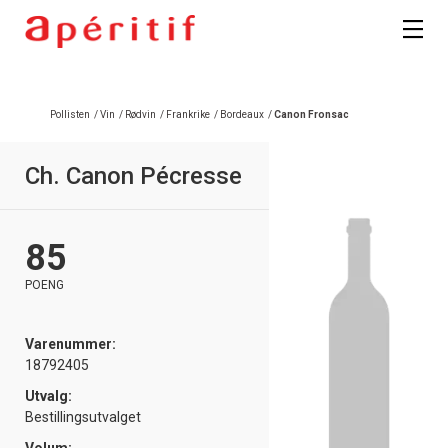
Registrer deg
Pollisten
/
Vin
/
Rødvin
/
Frankrike
/
Bordeaux
/
Canon Fronsac
Ch. Canon Pécresse
85
POENG
Varenummer:
18792405
Utvalg:
Bestillingsutvalget