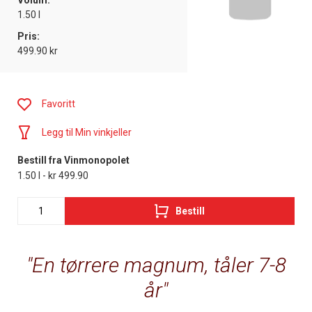
Volum:
1.50 l
Pris:
499.90 kr
Favoritt
Legg til Min vinkjeller
Bestill fra Vinmonopolet
1.50 l - kr 499.90
Bestill
En tørrere magnum, tåler 7-8
år