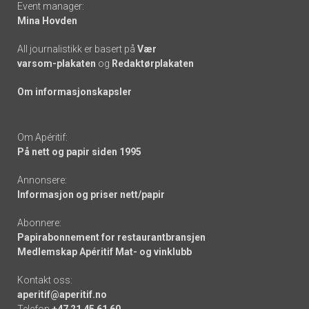
Event manager:
Mina Hovden
All journalistikk er basert på
Vær
varsom-plakaten
og
Redaktørplakaten
Om informasjonskapsler
Om Apéritif:
På nett og papir siden 1995
Annonsere:
Informasjon og priser nett/papir
Abonnere:
Papirabonnement for restaurantbransjen
Medlemskap Apéritif Mat- og vinklubb
Kontakt oss:
aperitif@aperitif.no
Telefon
+47 21 45 61 60