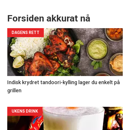
Forsiden akkurat nå
DAGENS RETT
Indisk krydret tandoori-kylling lager du enkelt på
grillen
Forsiden
UKENS DRINK
akkurat