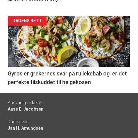
Forsiden
DAGENS RETT
akkurat
nå
-
6
Gyros er grekernes svar på rullekebab og er det
perfekte tilskuddet til helgekosen
Footer
Ansvarlig redaktør:
Aase E. Jacobsen
-
Daglig leder:
links
Jan H. Amundsen