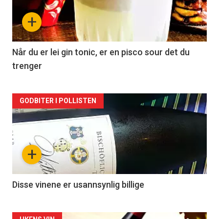
nå
+
-
2
Når du er lei gin tonic, er en pisco sour det du
trenger
Forsiden
GODBITER I POLLISTEN
akkurat
nå
+
-
3
Disse vinene er usannsynlig billige