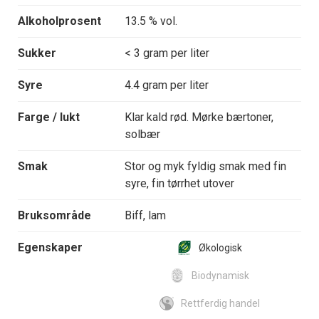
Alkoholprosent
13.5 % vol.
Sukker
< 3 gram per liter
Syre
4.4 gram per liter
Farge / lukt
Klar kald rød. Mørke bærtoner,
solbær
Smak
Stor og myk fyldig smak med fin
syre, fin tørrhet utover
Bruksområde
Biff, lam
Egenskaper
Økologisk
Biodynamisk
Rettferdig handel