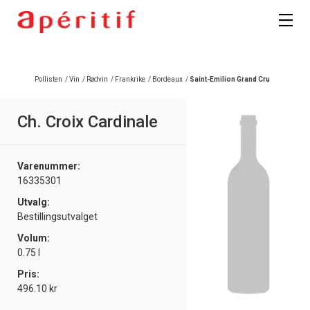
Registrer deg
Pollisten
/
Vin
/
Rødvin
/
Frankrike
/
Bordeaux
/
Saint-Emilion Grand Cru
Ch. Croix Cardinale
Varenummer:
16335301
Utvalg:
Bestillingsutvalget
Volum:
0.75 l
Pris:
496.10 kr