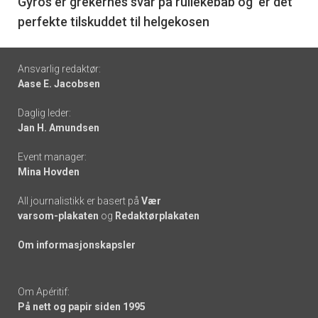
6
Gyros er grekernes svar på rullekebab og er det
perfekte tilskuddet til helgekosen
Footer
Ansvarlig redaktør:
Aase E. Jacobsen
-
Daglig leder:
links
Jan H. Amundsen
Event manager:
Mina Hovden
All journalistikk er basert på
Vær
varsom-plakaten
og
Redaktørplakaten
Om informasjonskapsler
Om Apéritif:
På nett og papir siden 1995