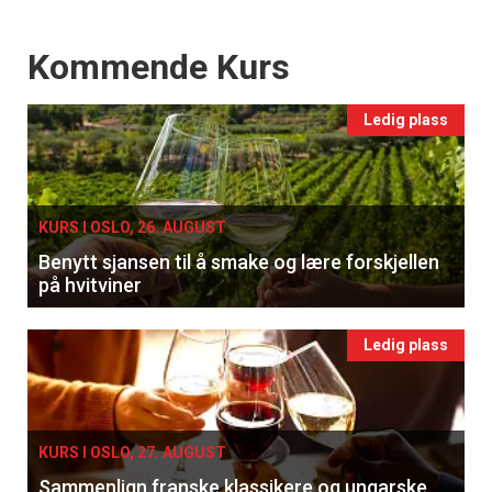
Events
Kommende Kurs
Ledig plass
KURS I OSLO, 26. AUGUST
Benytt sjansen til å smake og lære forskjellen
på hvitviner
Ledig plass
KURS I OSLO, 27. AUGUST
Sammenlign franske klassikere og ungarske