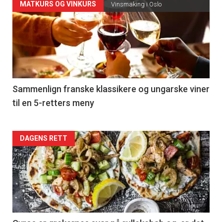
Forsiden
MATKURS OG VINKURS
Vinsmaking i Oslo
akkurat
nå
-
5
Sammenlign franske klassikere og ungarske viner
til en 5-retters meny
Forsiden
DAGENS RETT
akkurat
nå
-