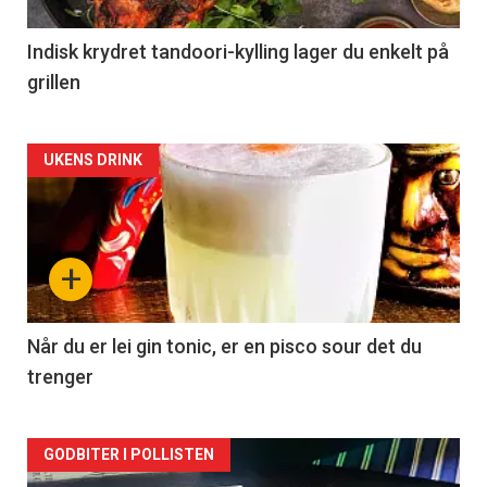
Indisk krydret tandoori-kylling lager du enkelt på
grillen
Forsiden
UKENS DRINK
akkurat
nå
+
-
2
Når du er lei gin tonic, er en pisco sour det du
trenger
Forsiden
GODBITER I POLLISTEN