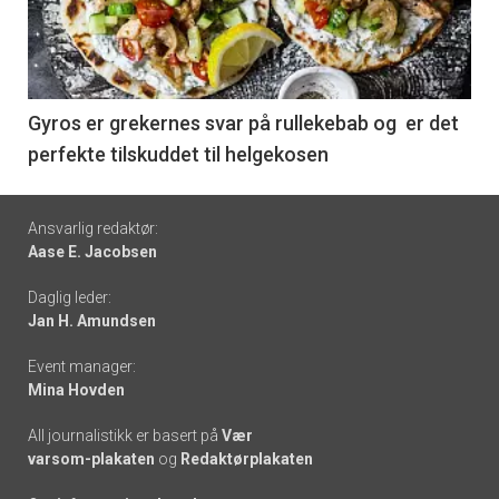
nå
-
6
Gyros er grekernes svar på rullekebab og er det
perfekte tilskuddet til helgekosen
Footer
Ansvarlig redaktør:
Aase E. Jacobsen
-
Daglig leder:
links
Jan H. Amundsen
Event manager:
Mina Hovden
All journalistikk er basert på
Vær
varsom-plakaten
og
Redaktørplakaten