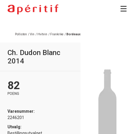
Pollisten
/
Vin
/
Hvitvin
/
Frankrike
/
Bordeaux
Ch. Dudon Blanc
2014
82
POENG
Varenummer:
2246201
Utvalg:
Bestillingsutvalget