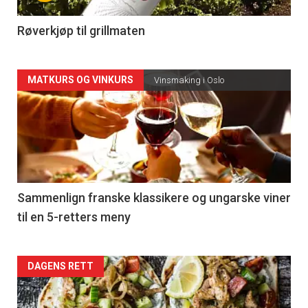
-
4
Røverkjøp til grillmaten
Forsiden
MATKURS OG VINKURS
Vinsmaking i Oslo
akkurat
nå
-
5
Sammenlign franske klassikere og ungarske viner
til en 5-retters meny
Forsiden
DAGENS RETT
akkurat