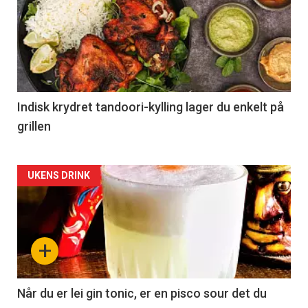
Indisk krydret tandoori-kylling lager du enkelt på
grillen
Forsiden
UKENS DRINK
akkurat
nå
+
-
2
Når du er lei gin tonic, er en pisco sour det du