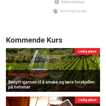
Miljøemballasje
Rettferdig handel
Events
Kommende Kurs
Ledig plass
KURS I OSLO, 26. AUGUST
Benytt sjansen til å smake og lære forskjellen
på hvitviner
Ledig plass