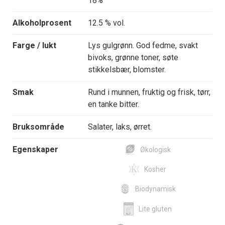
18%
Alkoholprosent
12.5 % vol.
Farge / lukt
Lys gulgrønn. God fedme, svakt
bivoks, grønne toner, søte
stikkelsbær, blomster.
Smak
Rund i munnen, fruktig og frisk, tørr,
en tanke bitter.
Bruksområde
Salater, laks, ørret.
Egenskaper
Økologisk
Kosher
Biodynamisk
Lite gluten