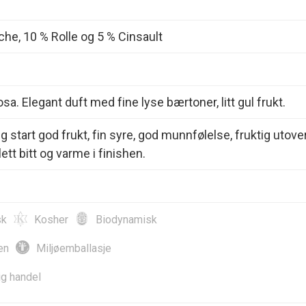
he, 10 % Rolle og 5 % Cinsault
osa. Elegant duft med fine lyse bærtoner, litt gul frukt.
ig start god frukt, fin syre, god munnfølelse, fruktig utover
 lett bitt og varme i finishen.
sk
Kosher
Biodynamisk
en
Miljøemballasje
ig handel