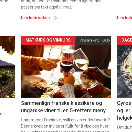
denne
drink, og den forfriskende evnen gjør at den
passer perfekt også til mat.
Les hele saken
Les hel
Forsiden
For
MATKURS OG VINKURS
DAGE
Vinsmaking i Oslo
akkurat
akk
nå
nå
-
-
5
6
Sammenlign franske klassikere og
Gyros 
ungarske viner til en 5-retters meny
og er 
nne
helge
Ungarn mot Frankrike, hvilken vin er din favoritt?
Denne kvelden inviterer Kullt for å vise deg hvor
Om du ha