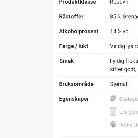
Produktklasse
Rosevin
Råstoffer
85 % Grenac
Alkoholprosent
14 % vol.
Farge / lukt
Veldig lys r
Smak
Fyldig frukt
sitter godt,
Bruksområde
Sjømat.
Egenskaper
Økologi
Lite glut
Rettferd