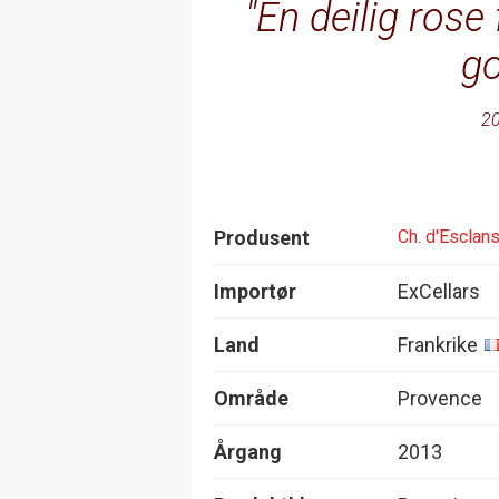
En deilig rose
go
20
Produsent
Ch. d'Esclan
Importør
ExCellars
Land
Frankrike
Område
Provence
Årgang
2013