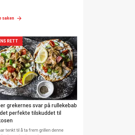
e saken
siden
NS RETT
urat
er grekernes svar på rullekebab
det perfekte tilskuddet til
kosen
r tenkt til å ta frem grillen denne