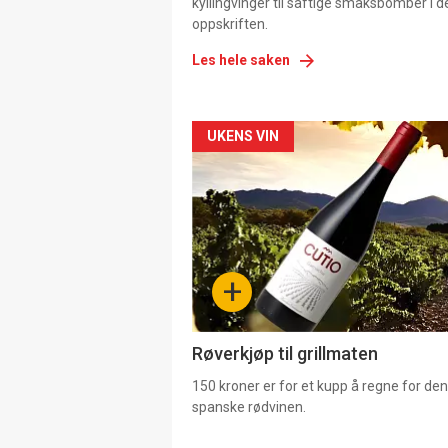
kyllingvinger til saftige smaksbomber i 
oppskriften.
Les hele saken
Forsiden
UKENS VIN
akkurat
nå
-
+
4
Røverkjøp til grillmaten
150 kroner er for et kupp å regne for de
spanske rødvinen.