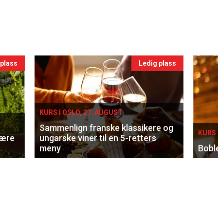
 plass
Ledig plass
KURS I OSLO, 27. AUGUST
Sammenlign franske klassikere og
KURS 
lære
ungarske viner til en 5-retters
meny
Bobl