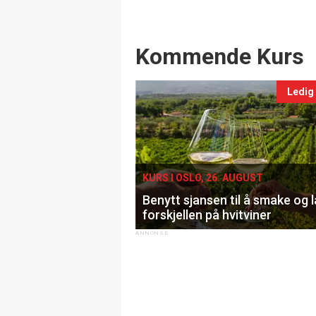
Events
Kommende Kurs
Ledig
KURS I OSLO, 26. AUGUST
Benytt sjansen til å smake og 
forskjellen på hvitviner