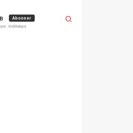
Menu
B
Abonner
kurs
Kokketips
profile
egistrer deg