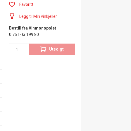
Favoritt
Legg til Min vinkjeller
Bestill fra Vinmonopolet
0.75 l - kr 199.80
Utsolgt