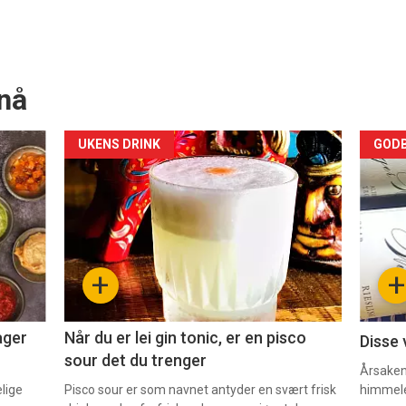
nå
Forsiden
For
UKENS DRINK
GODB
akkurat
akk
nå
nå
-
-
+
+
2
3
ager
Når du er lei gin tonic, er en pisco
Disse 
sour det du trenger
Årsaken 
elige
Pisco sour er som navnet antyder en svært frisk
himmel