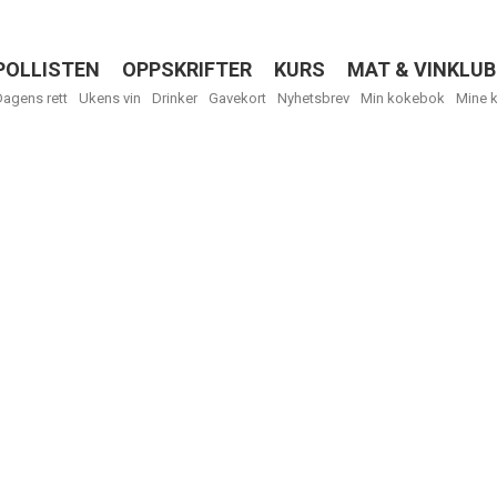
POLLISTEN
OPPSKRIFTER
KURS
MAT & VINKLUB
Menu
Dagens rett
Ukens vin
Drinker
Gavekort
Nyhetsbrev
Min kokebok
Mine 
R