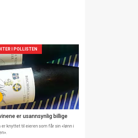
siden
ITER I POLLISTEN
urat
vinene er usannsynlig billige
er knyttet til eieren som får sin «lønn i
en».