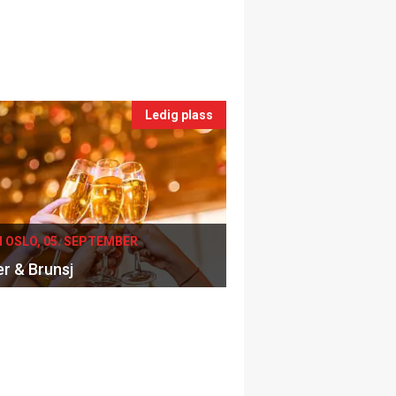
Ledig plass
I OSLO, 05. SEPTEMBER
er & Brunsj