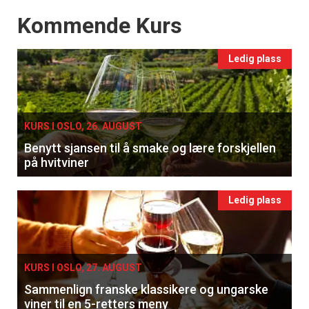
Events
Kommende Kurs
Ledig plass
KURS I OSLO, 26. AUGUST
Benytt sjansen til å smake og lære forskjellen
på hvitviner
Ledig plass
KURS I OSLO, 27. AUGUST
Sammenlign franske klassikere og ungarske
viner til en 5-retters meny