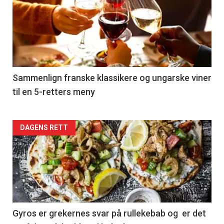
akkurat
nå
-
5
Sammenlign franske klassikere og ungarske viner
til en 5-retters meny
Forsiden
DAGENS RETT
akkurat
nå
-
6
Gyros er grekernes svar på rullekebab og er det