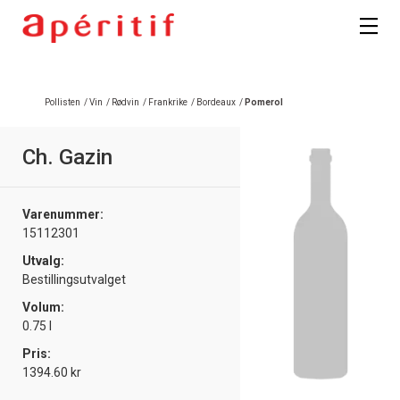
Registrer deg
Pollisten
/
Vin
/
Rødvin
/
Frankrike
/
Bordeaux
/
Pomerol
Ch. Gazin
Varenummer:
15112301
Utvalg:
Bestillingsutvalget
Volum:
0.75 l
Pris:
1394.60 kr