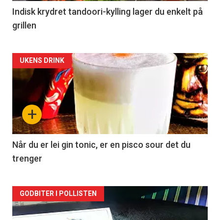
Indisk krydret tandoori-kylling lager du enkelt på
grillen
Forsiden
UKENS DRINK
akkurat
nå
+
-
2
Når du er lei gin tonic, er en pisco sour det du
trenger
Forsiden
GODBITER I POLLISTEN
akkurat