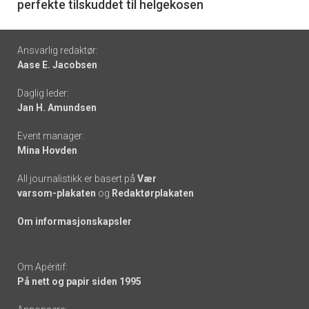
perfekte tilskuddet til helgekosen
Footer
Ansvarlig redaktør:
Aase E. Jacobsen
-
Daglig leder:
links
Jan H. Amundsen
Event manager:
Mina Hovden
All journalistikk er basert på
Vær
varsom-plakaten
og
Redaktørplakaten
Om informasjonskapsler
Om Apéritif:
På nett og papir siden 1995