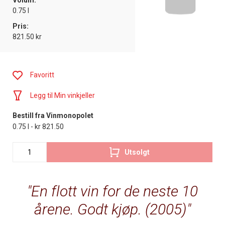
Volum:
0.75 l
Pris:
821.50 kr
Favoritt
Legg til Min vinkjeller
Bestill fra Vinmonopolet
0.75 l - kr 821.50
Utsolgt
En flott vin for de neste 10
årene. Godt kjøp. (2005)