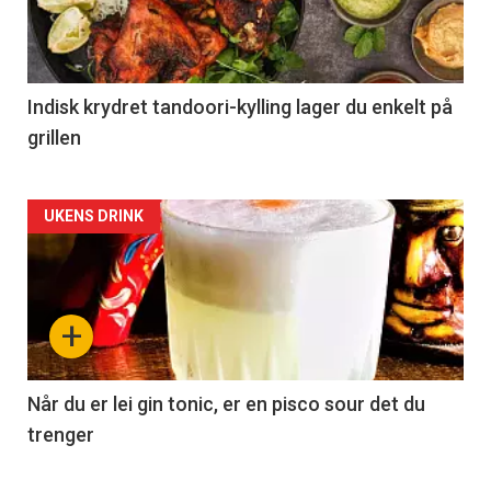
Indisk krydret tandoori-kylling lager du enkelt på
grillen
Forsiden
UKENS DRINK
akkurat
nå
+
-
2
Når du er lei gin tonic, er en pisco sour det du
trenger