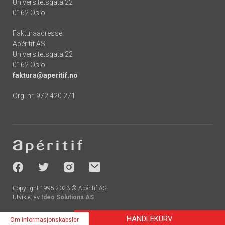
Universitetsgata 22
0162 Oslo
Fakturaadresse:
Apéritif AS
Universitetsgata 22
0162 Oslo
faktura@aperitif.no
Org. nr. 972 420 271
Footer
-
socials
Copyright 1995-2023 © Apéritif AS
Utviklet av
Ideo Solutions AS
HANDLEKURV
Om informasjonskapsler