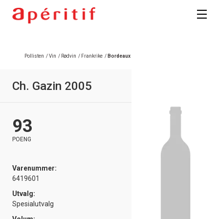
Registrer deg
Pollisten
/
Vin
/
Rødvin
/
Frankrike
/
Bordeaux
Ch. Gazin 2005
93
POENG
Varenummer:
6419601
Utvalg:
Spesialutvalg