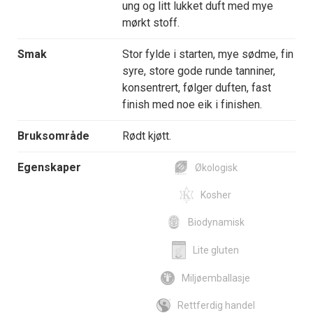
ung og litt lukket duft med mye
mørkt stoff.
Smak
Stor fylde i starten, mye sødme, fin
syre, store gode runde tanniner,
konsentrert, følger duften, fast
finish med noe eik i finishen.
Bruksområde
Rødt kjøtt.
Egenskaper
Økologisk
Kosher
Biodynamisk
Lite gluten
Miljøemballasje
Rettferdig handel