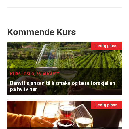
Events
Kommende Kurs
Ledig plass
KURS I OSLO, 26. AUGUST
Benytt sjansen til å smake og lære forskjellen
på hvitviner
Ledig plass