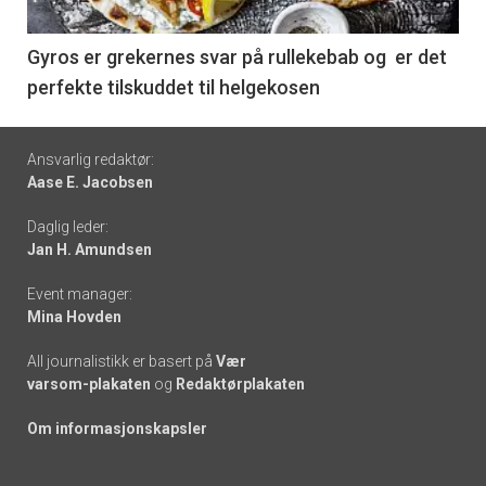
-
6
Gyros er grekernes svar på rullekebab og er det
perfekte tilskuddet til helgekosen
Footer
Ansvarlig redaktør:
Aase E. Jacobsen
-
Daglig leder:
links
Jan H. Amundsen
Event manager:
Mina Hovden
All journalistikk er basert på
Vær
varsom-plakaten
og
Redaktørplakaten
Om informasjonskapsler