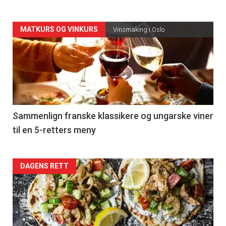
Forsiden
MATKURS OG VINKURS
Vinsmaking i Oslo
akkurat
nå
-
5
Sammenlign franske klassikere og ungarske viner
til en 5-retters meny
Forsiden
DAGENS RETT
akkurat
nå