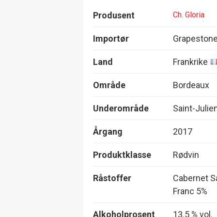
Produsent
Ch. Gloria
Importør
Grapestone
Land
Frankrike
Område
Bordeaux
Underområde
Saint-Julie
Årgang
2017
Produktklasse
Rødvin
Råstoffer
Cabernet Sa
Franc 5%
Alkoholprosent
13.5 % vol.