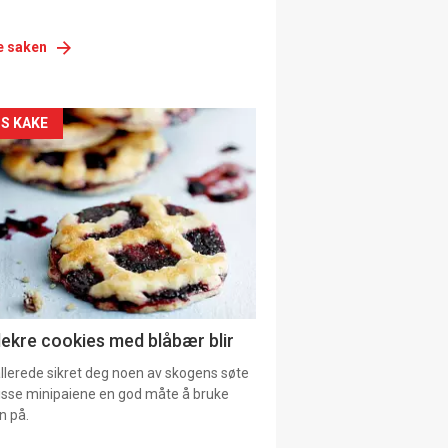
e saken
siden
S KAKE
urat
lekre cookies med blåbær blir
allerede sikret deg noen av skogens søte
 disse minipaiene en god måte å bruke
n på.