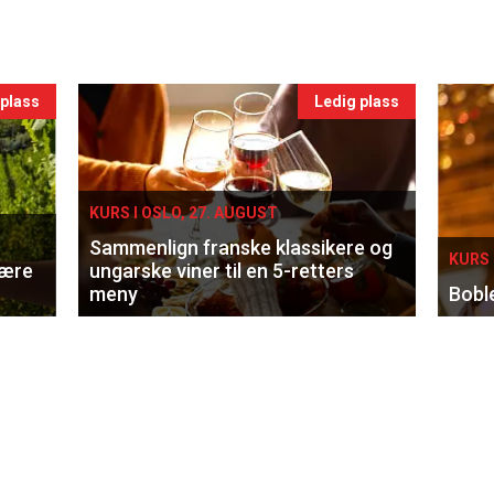
 plass
Ledig plass
KURS I OSLO, 27. AUGUST
Sammenlign franske klassikere og
KURS 
lære
ungarske viner til en 5-retters
meny
Bobl