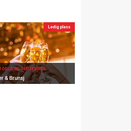
Ledig plass
I OSLO, 05. SEPTEMBER
er & Brunsj