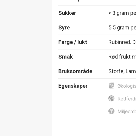
Sukker
< 3 gram per
Syre
5.5 gram per
Farge / lukt
Rubinrød. D
Smak
Rød frukt m
Bruksområde
Storfe, Lam 
Egenskaper
Økologi
Rettferd
Miljøemb