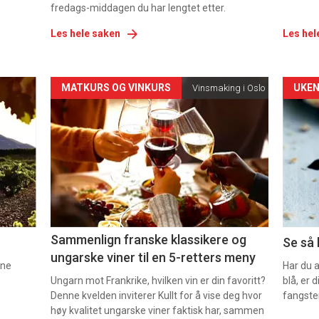
fredags-middagen du har lengtet etter.
Les hele saken
Les hel
Forsiden
For
MATKURS OG VINKURS
UKEN
Vinsmaking i Oslo
akkurat
akk
nå
nå
-
-
5
6
Sammenlign franske klassikere og
Se så 
ungarske viner til en 5-retters meny
nne
Har du 
Ungarn mot Frankrike, hvilken vin er din favoritt?
blå, er
Denne kvelden inviterer Kullt for å vise deg hvor
fangste
høy kvalitet ungarske viner faktisk har, sammen