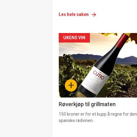
Les hele saken
Forsiden
UKENS VIN
akkurat
nå
-
+
4
Røverkjøp til grillmaten
150 kroner er for et kupp å regne for de
spanske rødvinen.