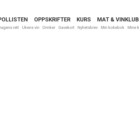
POLLISTEN
OPPSKRIFTER
KURS
MAT & VINKLUB
Menu
Dagens rett
Ukens vin
Drinker
Gavekort
Nyhetsbrev
Min kokebok
Mine 
R