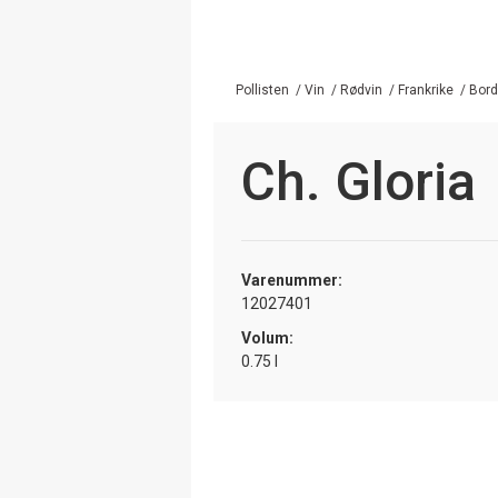
Pollisten
/
Vin
/
Rødvin
/
Frankrike
/
Bor
Ch. Gloria
Varenummer:
12027401
Volum:
0.75 l