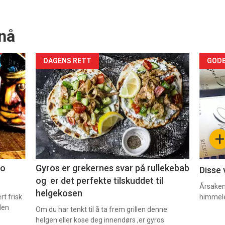
nå
Forsiden
For
DAGENS RETT
GODB
akkurat
akk
nå
nå
-
-
+
2
3
co
Gyros er grekernes svar på rullekebab
Disse 
og er det perfekte tilskuddet til
Årsaken 
helgekosen
t frisk
himmel
den
Om du har tenkt til å ta frem grillen denne
helgen eller kose deg innendørs ,er gyros