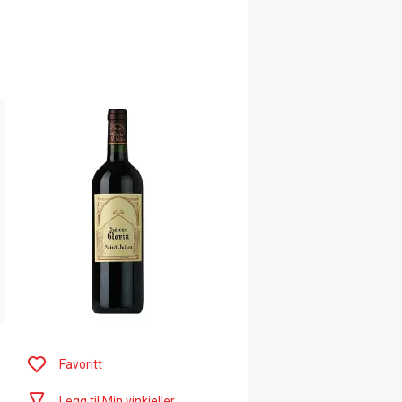
Favoritt
Legg til Min vinkjeller