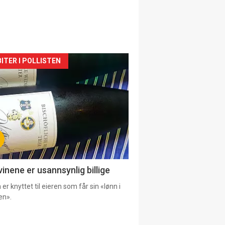
siden
ITER I POLLISTEN
urat
vinene er usannsynlig billige
er knyttet til eieren som får sin «lønn i
en».