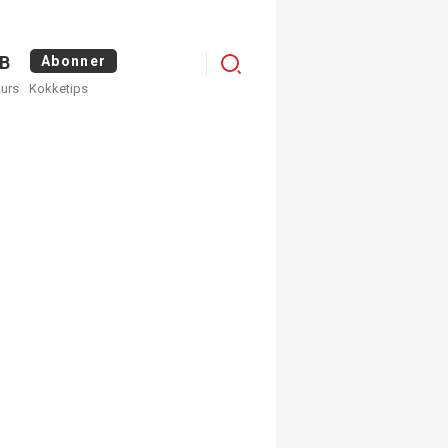
Menu
B
Abonner
kurs
Kokketips
profile
egistrer deg