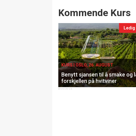
Events
Kommende Kurs
Ledig
KURS I OSLO, 26. AUGUST
Benytt sjansen til å smake og 
forskjellen på hvitviner