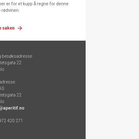
er er for et kupp å regne for denne
 rødvinen.
e saken
g besøksadresse:
tetsgata 22
lo
adresse:
 AS
tetsgata 22
lo
@aperitif.no
 972 420 271