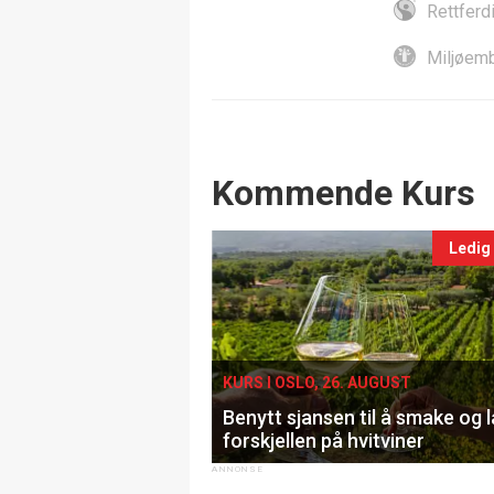
Rettferd
Miljøemb
Events
Kommende Kurs
Ledig
KURS I OSLO, 26. AUGUST
Benytt sjansen til å smake og 
forskjellen på hvitviner