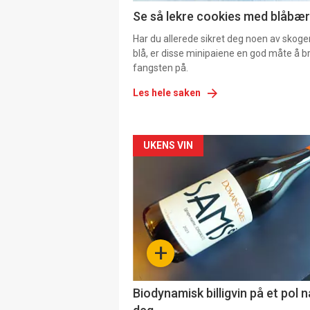
Se så lekre cookies med blåbær 
Har du allerede sikret deg noen av skoge
blå, er disse minipaiene en god måte å b
fangsten på.
Les hele saken
Forsiden
UKENS VIN
akkurat
nå
-
+
4
Biodynamisk billigvin på et pol 