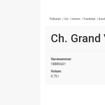
Pollisten
/
Vin
/
Hvitvin
/
Frankrike
/
Bord
Ch. Grand 
Varenummer:
18885601
Volum:
0.75 l