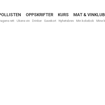
POLLISTEN
OPPSKRIFTER
KURS
MAT & VINKLUB
Menu
Dagens rett
Ukens vin
Drinker
Gavekort
Nyhetsbrev
Min kokebok
Mine 
R