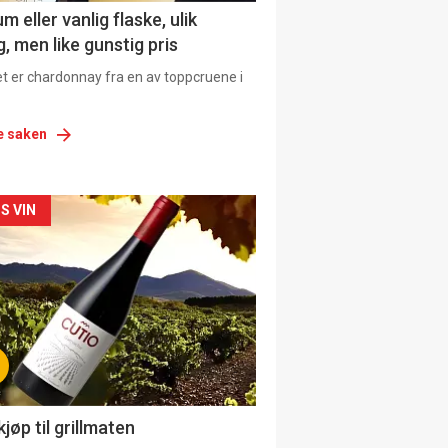
 eller vanlig flaske, ulik
, men like gunstig pris
et er chardonnay fra en av toppcruene i
e saken
siden
S VIN
urat
jøp til grillmaten