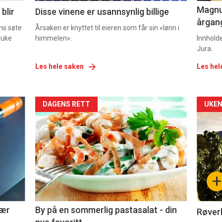
Magnum
blir
Disse vinene er usannsynlig billige
årgang
ns søte
Årsaken er knyttet til eieren som får sin «lønn i
ruke
himmelen».
Innhold
Jura.
Les hele saken
Les hel
Forsiden
For
DAGENS RETT
UKEN
akkurat
akk
nå
nå
-
-
+
5
6
nær
By på en sommerlig pastasalat - din
Røverk