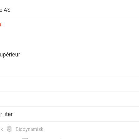
de AS
upérieur
 liter
sk
Biodynamisk