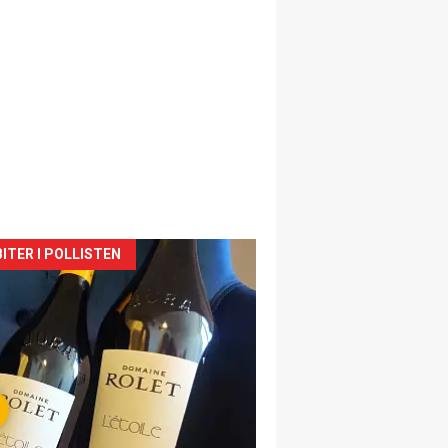
siden
ITER I POLLISTEN
urat