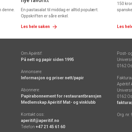
nye favoritt
150 kron
om denne.
En pastasalat til middag er alltid populært.
spanske
Oppskriften er såre enkel.
Les hele saken
Les hel
Om Apéritif:
Post- o
På nett og papir siden 1995
Universi
0162 Os
Annonsere:
Informasjon og priser nett/papir
Faktura
Apéritif
Abonnere:
Universi
Papirabonnement for restaurantbransjen
0162 Os
Medlemskap Apéritif Mat- og vinklubb
faktura
Kontakt oss:
Org. nr.
aperitif@aperitif.no
Telefon
+47 21 45 61 60