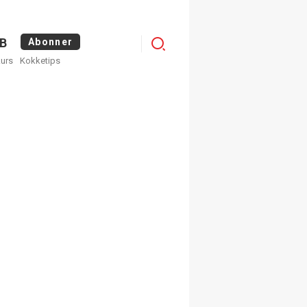
Menu
B
Abonner
kurs
Kokketips
profile
egistrer deg