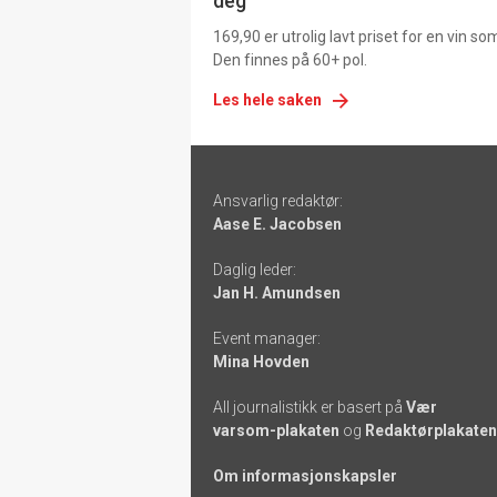
deg
169,90 er utrolig lavt priset for en vin s
Den finnes på 60+ pol.
Les hele saken
Footer
Ansvarlig redaktør:
-
Aase E. Jacobsen
links
Daglig leder:
Jan H. Amundsen
Event manager:
Mina Hovden
All journalistikk er basert på
Vær
varsom-plakaten
og
Redaktørplakaten
Om informasjonskapsler