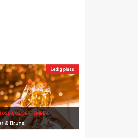
Ledig plass
I OSLO, 05. SEPTEMBER
er & Brunsj