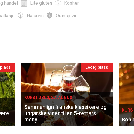
ig handel
Lite gluten
Kosher
allasje
Naturvin
Oransjevin
 plass
Ledig plass
KURS I OSLO, 27. AUGUST
Sammenlign franske klassikere og
KURS 
lære
ungarske viner til en 5-retters
meny
Bobl