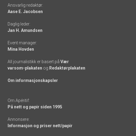
Footer
Ansvarlig redaktør:
Aase E. Jacobsen
-
Daglig leder:
links
Jan H. Amundsen
Event manager:
Mina Hovden
All journalistikk er basert på
Vær
varsom-plakaten
og
Redaktørplakaten
Om informasjonskapsler
Om Apéritif:
På nett og papir siden 1995
Annonsere:
Informasjon og priser nett/papir