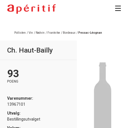
Pollisten
/
Vin
/
Rødvin
/
Frankrike
/
Bordeaux
/
Pessac-Léognan
Ch. Haut-Bailly
93
POENG
Varenummer:
13967101
Utvalg:
Bestillingsutvalget