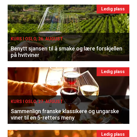
Ledig plass
KURS I OSLO, 26. AUGUST
Benytt sjansen til å smake og lære forskjellen
på hvitviner
Ledig plass
KURS I OSLO, 27. AUGUST
Sammenlign franske klassikere og ungarske
viner til en 5-retters meny
Ledig plass