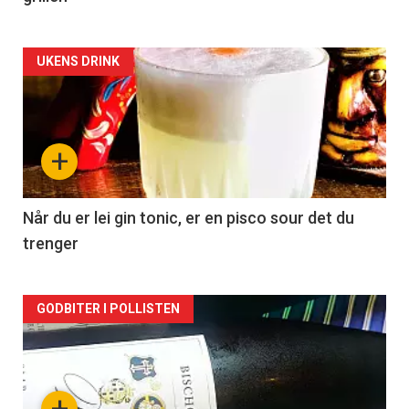
Forsiden
UKENS DRINK
akkurat
nå
+
-
2
Når du er lei gin tonic, er en pisco sour det du
trenger
Forsiden
GODBITER I POLLISTEN
akkurat
nå
+