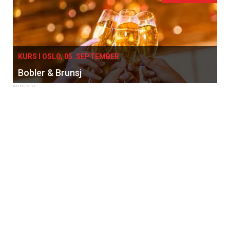
KURS I OSLO, 05. SEPTEMBER
Bobler & Brunsj
×
Få ukentlige nyhetsbrev fra
Apéritif
Vi tilbyr flere ukentlige nyhetsbrev. Du
kan fritt velge hvilke du ønsker å få
tilsendt.