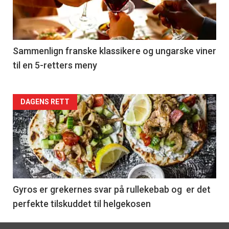
nå
-
5
Sammenlign franske klassikere og ungarske viner
til en 5-retters meny
Forsiden
DAGENS RETT
akkurat
nå
-
6
Gyros er grekernes svar på rullekebab og er det
perfekte tilskuddet til helgekosen