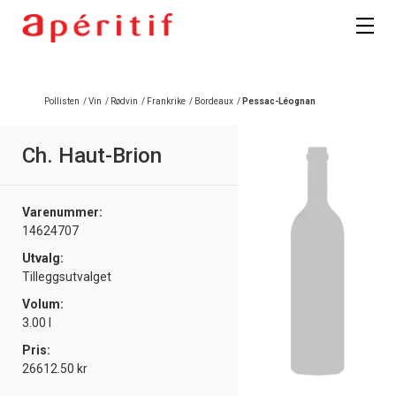
Pollisten
/
Vin
/
Rødvin
/
Frankrike
/
Bordeaux
/
Pessac-Léognan
Ch. Haut-Brion
Varenummer:
14624707
Utvalg:
Tilleggsutvalget
Volum:
3.00 l
Pris:
26612.50 kr