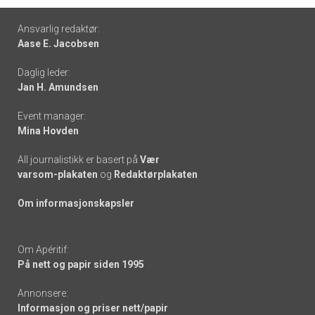
Footer
Ansvarlig redaktør:
Aase E. Jacobsen
-
Daglig leder:
links
Jan H. Amundsen
Event manager:
Mina Hovden
All journalistikk er basert på
Vær
varsom-plakaten
og
Redaktørplakaten
Om informasjonskapsler
Om Apéritif:
På nett og papir siden 1995
Annonsere:
Informasjon og priser nett/papir