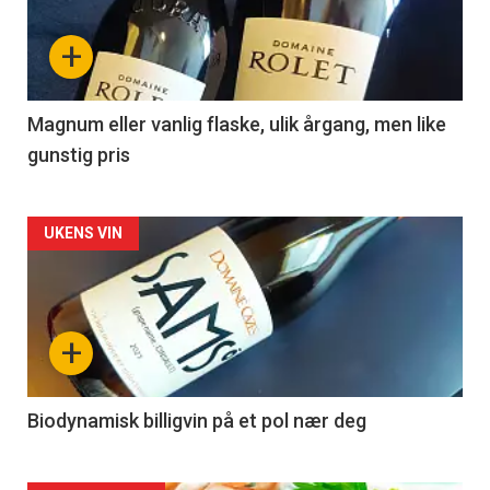
nå
+
-
3
Magnum eller vanlig flaske, ulik årgang, men like
gunstig pris
Forsiden
UKENS VIN
akkurat
nå
+
-
4
Biodynamisk billigvin på et pol nær deg