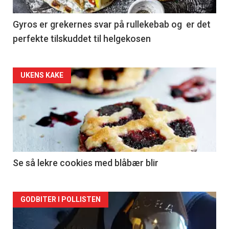
Gyros er grekernes svar på rullekebab og er det
perfekte tilskuddet til helgekosen
Forsiden
UKENS KAKE
akkurat
nå
-
2
Se så lekre cookies med blåbær blir
Forsiden
GODBITER I POLLISTEN
akkurat