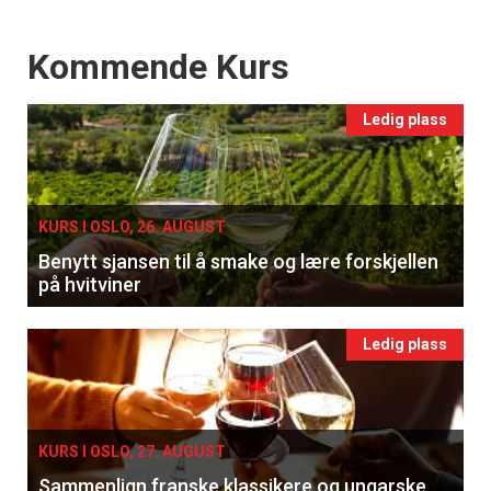
Events
Kommende Kurs
Ledig plass
KURS I OSLO, 26. AUGUST
Benytt sjansen til å smake og lære forskjellen
på hvitviner
Ledig plass
KURS I OSLO, 27. AUGUST
Sammenlign franske klassikere og ungarske