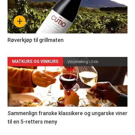
akkurat
nå
+
-
4
Røverkjøp til grillmaten
Forsiden
MATKURS OG VINKURS
Vinsmaking i Oslo
akkurat
nå
-
5
Sammenlign franske klassikere og ungarske viner
til en 5-retters meny