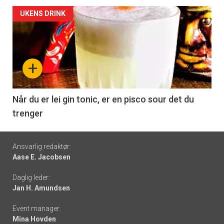
Forsiden
UKENS DRINK
akkurat
nå
+
-
6
Når du er lei gin tonic, er en pisco sour det du
trenger
Footer
Ansvarlig redaktør:
Aase E. Jacobsen
-
Daglig leder:
links
Jan H. Amundsen
Event manager:
Mina Hovden