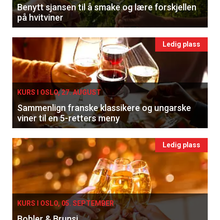
Benytt sjansen til å smake og lære forskjellen
på hvitviner
Ledig plass
KURS I OSLO, 27. AUGUST
Sammenlign franske klassikere og ungarske
viner til en 5-retters meny
Ledig plass
KURS I OSLO, 05. SEPTEMBER
Bobler & Brunsj