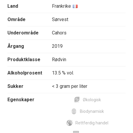
Land
Frankrike
Område
Sørvest
Underområde
Cahors
Årgang
2019
Produktklasse
Rødvin
Alkoholprosent
13.5 % vol.
Sukker
< 3 gram per liter
Egenskaper
Økologisk
Biodynamisk
Rettferdig handel