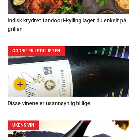
-
2
Indisk krydret tandoori-kylling lager du enkelt på
grillen
Forsiden
GODBITER I POLLISTEN
akkurat
nå
+
-
3
Disse vinene er usannsynlig billige
Forsiden
UKENS VIN