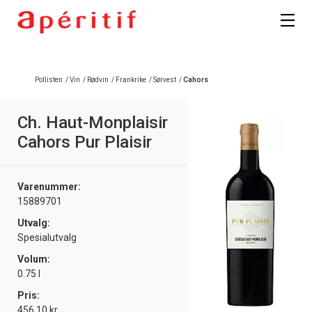
Pollisten
/
Vin
/
Rødvin
/
Frankrike
/
Sørvest
/
Cahors
Ch. Haut-Monplaisir
Cahors Pur Plaisir
Varenummer:
15889701
Utvalg:
Spesialutvalg
Volum:
0.75 l
Pris:
456.10 kr