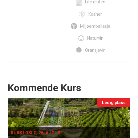
Lite gluten
Kosher
Miljøemballasje
Naturvin
Oransjevin
Events
Kommende Kurs
Ledig plass
KURS I OSLO, 26. AUGUST