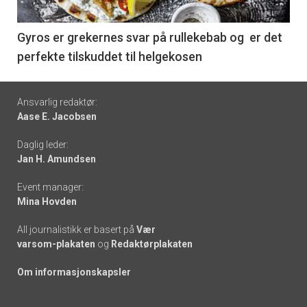
-
6
Gyros er grekernes svar på rullekebab og er det
perfekte tilskuddet til helgekosen
Footer
Ansvarlig redaktør:
Aase E. Jacobsen
-
Daglig leder:
links
Jan H. Amundsen
Event manager:
Mina Hovden
All journalistikk er basert på
Vær
varsom-plakaten
og
Redaktørplakaten
Om informasjonskapsler