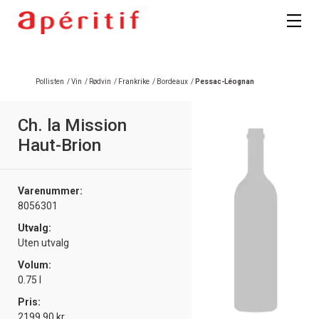
Registrer deg
Pollisten
/
Vin
/
Rødvin
/
Frankrike
/
Bordeaux
/
Pessac-Léognan
Ch. la Mission
Haut-Brion
Varenummer:
8056301
Utvalg:
Uten utvalg
Volum:
0.75 l
Pris:
2199.90 kr