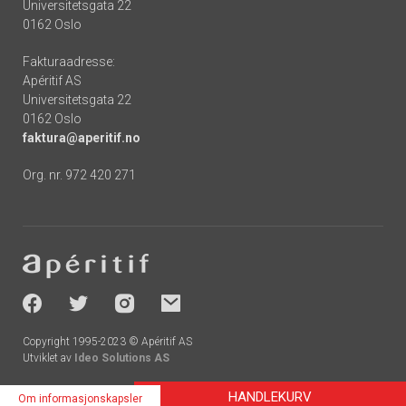
Universitetsgata 22
0162 Oslo
Fakturaadresse:
Apéritif AS
Universitetsgata 22
0162 Oslo
faktura@aperitif.no
Org. nr. 972 420 271
Footer
-
socials
Copyright 1995-2023 © Apéritif AS
Utviklet av
Ideo Solutions AS
HANDLEKURV
Om informasjonskapsler