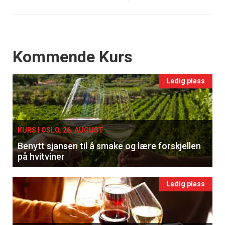
Events
Kommende Kurs
Ledig plass
KURS I OSLO, 26. AUGUST
Benytt sjansen til å smake og lære forskjellen
på hvitviner
Ledig plass