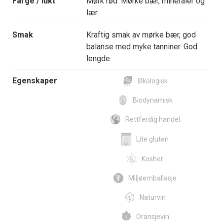
Farge / lukt
Mørk rød. Mørke bær, mineraler og
lær.
Smak
Kraftig smak av mørke bær, god
balanse med myke tanniner. God
lengde.
Egenskaper
Økologisk
Biodynamisk
Rettferdig handel
Lite gluten
Kosher
Miljøemballasje
Naturvin
Oransjevin