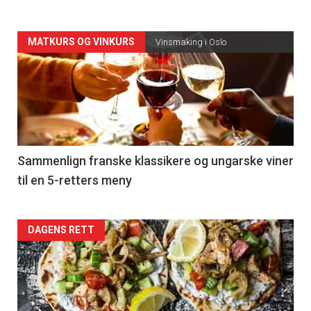
Forsiden
MATKURS OG VINKURS
Vinsmaking i Oslo
akkurat
nå
-
5
Sammenlign franske klassikere og ungarske viner
til en 5-retters meny
Forsiden
DAGENS RETT
akkurat
nå