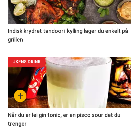
Indisk krydret tandoori-kylling lager du enkelt på
grillen
Forsiden
UKENS DRINK
akkurat
nå
+
-
2
Når du er lei gin tonic, er en pisco sour det du
trenger