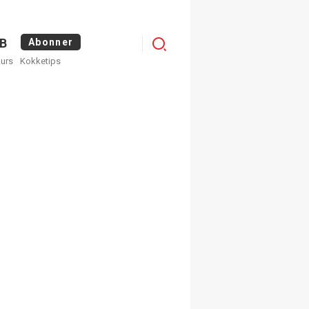
Menu
B
Abonner
kurs
Kokketips
profile
egistrer deg