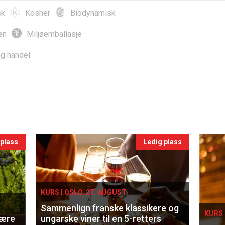
sk
Kosher
Biodynamisk
en
Miljøemballasje
ig handel
 plass
Ledig plass
KURS I OSLO, 27. AUGUST
Sammenlign franske klassikere og
KURS 
lære
ungarske viner til en 5-retters