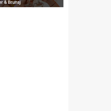
er & Brunsj