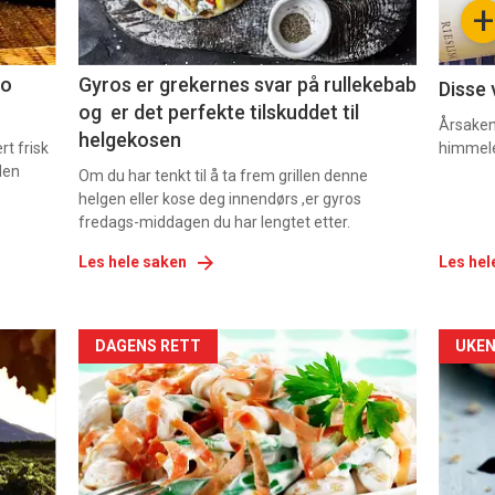
+
2
3
co
Gyros er grekernes svar på rullekebab
Disse 
og er det perfekte tilskuddet til
Årsaken 
helgekosen
t frisk
himmel
den
Om du har tenkt til å ta frem grillen denne
helgen eller kose deg innendørs ,er gyros
fredags-middagen du har lengtet etter.
Les hele saken
Les hel
Forsiden
For
DAGENS RETT
UKEN
akkurat
akk
nå
nå
-
-