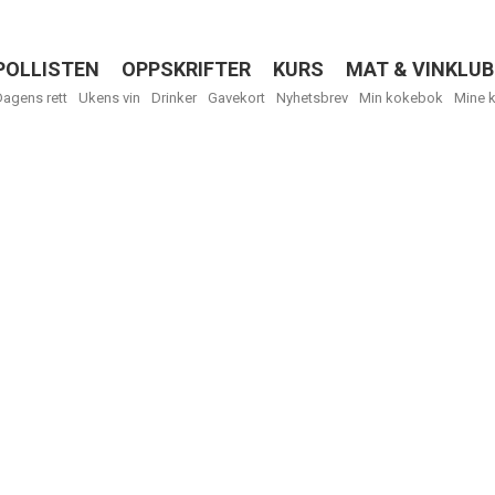
POLLISTEN
OPPSKRIFTER
KURS
MAT & VINKLUB
Menu
Dagens rett
Ukens vin
Drinker
Gavekort
Nyhetsbrev
Min kokebok
Mine 
R