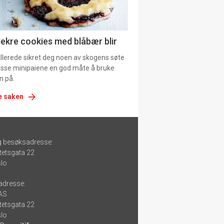
lekre cookies med blåbær blir
allerede sikret deg noen av skogens søte
 disse minipaiene en god måte å bruke
n på.
e saken
g besøksadresse:
tetsgata 22
lo
adresse:
 AS
tetsgata 22
lo