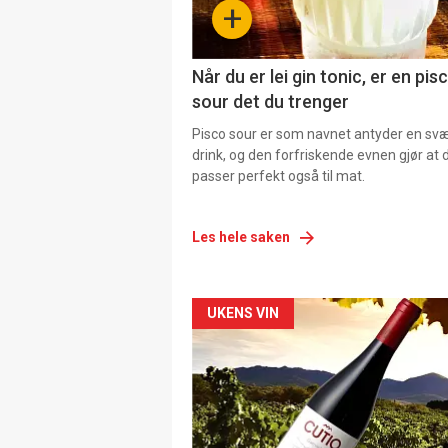
+
Når du er lei gin tonic, er en pis
sour det du trenger
Pisco sour er som navnet antyder en svær
drink, og den forfriskende evnen gjør at 
passer perfekt også til mat.
Les hele saken
Forsiden
UKENS VIN
akkurat
nå
-