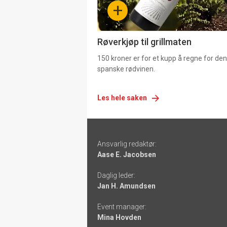
+
4
Røverkjøp til grillmaten
150 kroner er for et kupp å regne for de
spanske rødvinen.
Les hele saken
Footer
Ansvarlig redaktør:
-
Aase E. Jacobsen
links
Daglig leder:
Jan H. Amundsen
Event manager:
Mina Hovden