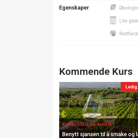
Egenskaper
Økologi
Lite glut
Rettferd
Events
Kommende Kurs
Ledig
KURS I OSLO, 26. AUGUST
Benytt sjansen til å smake og 