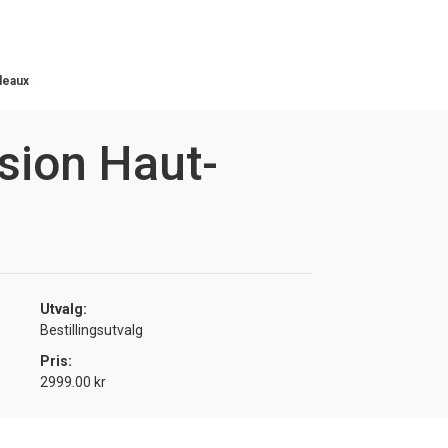
deaux
sion Haut-
1
Utvalg:
Bestillingsutvalg
Pris:
2999.00 kr