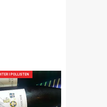
siden
ITER I POLLISTEN
urat