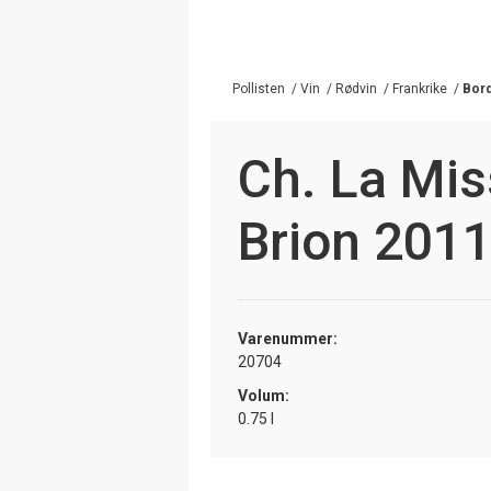
Pollisten
/
Vin
/
Rødvin
/
Frankrike
/
Bor
Ch. La Mis
Brion 201
Varenummer:
20704
Volum:
0.75 l