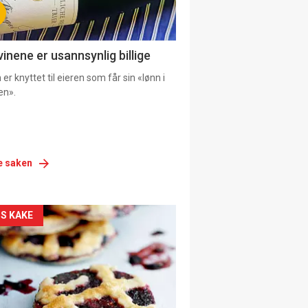
vinene er usannsynlig billige
er knyttet til eieren som får sin «lønn i
en».
e saken
siden
S KAKE
urat