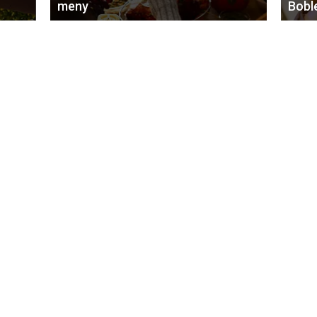
meny
Bobl