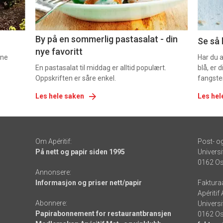
5
6
By på en sommerlig pastasalat - din
Se så 
nye favoritt
nne
Har du 
En pastasalat til middag er alltid populært.
blå, er
Oppskriften er såre enkel.
fangste
Les hele saken
Les hel
Om Apéritif:
Post- o
På nett og papir siden 1995
Universi
0162 Os
Annonsere:
Informasjon og priser nett/papir
Faktura
Apéritif
Abonnere:
Universi
Papirabonnement for restaurantbransjen
0162 Os