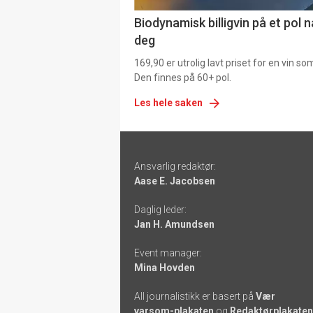
Biodynamisk billigvin på et pol 
deg
169,90 er utrolig lavt priset for en vin s
Den finnes på 60+ pol.
Les hele saken
Footer
Ansvarlig redaktør:
-
Aase E. Jacobsen
links
Daglig leder:
Jan H. Amundsen
Event manager:
Mina Hovden
All journalistikk er basert på
Vær
varsom-plakaten
og
Redaktørplakaten