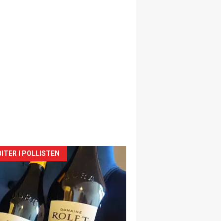
siden
ITER I POLLISTEN
urat