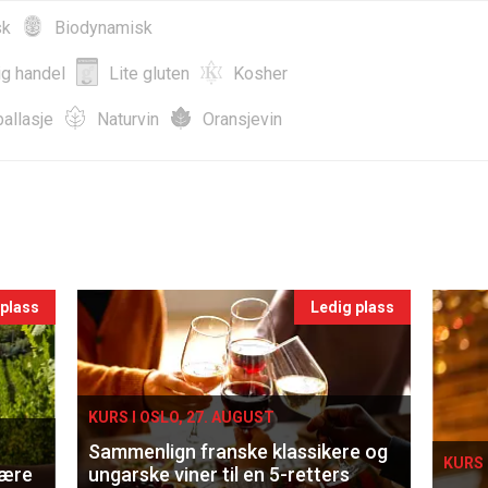
sk
Biodynamisk
ig handel
Lite gluten
Kosher
allasje
Naturvin
Oransjevin
 plass
Ledig plass
KURS I OSLO, 27. AUGUST
Sammenlign franske klassikere og
KURS 
lære
ungarske viner til en 5-retters