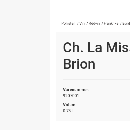
Pollisten
/
Vin
/
Rødvin
/
Frankrike
/
Bor
Ch. La Mi
Brion
Varenummer:
9207001
Volum:
0.75 l