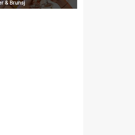
er & Brunsj