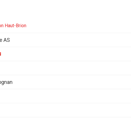
on Haut-Brion
de AS
ognan