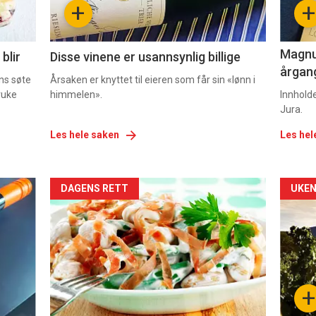
+
+
2
3
Magnum
blir
Disse vinene er usannsynlig billige
årgang
ns søte
Årsaken er knyttet til eieren som får sin «lønn i
ruke
himmelen».
Innhold
Jura.
Les hele saken
Les hel
Forsiden
For
DAGENS RETT
UKEN
akkurat
akk
nå
nå
-
-
+
5
6