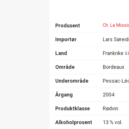
Produsent
Ch. La Missi
Importør
Lars Sørei
Land
Frankrike
Område
Bordeaux
Underområde
Pessac-Lé
Årgang
2004
Produktklasse
Rødvin
Alkoholprosent
13 % vol.