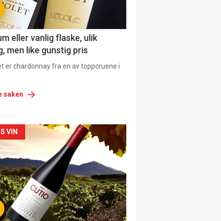
 eller vanlig flaske, ulik
, men like gunstig pris
et er chardonnay fra en av toppcruene i
e saken
siden
S VIN
urat