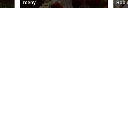
meny
Bobl