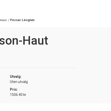
deaux
/
Pessac-Léognan
sson-Haut
Utvalg:
Uten utvalg
Pris:
1506.40 kr