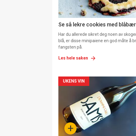
Se så lekre cookies med blåbær 
Har du allerede sikret deg noen av skoge
blå, er disse minipaiene en god måte å b
fangsten på.
Les hele saken
Forsiden
UKENS VIN
akkurat
nå
-
+
4