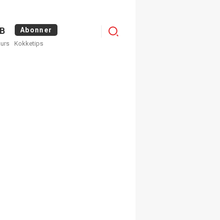
Menu
B
Abonner
kurs
Kokketips
profile
egistrer deg