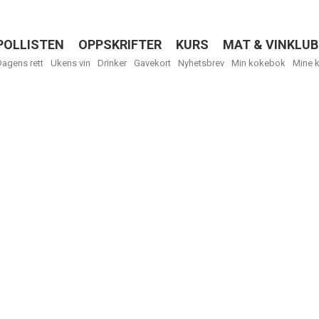
POLLISTEN
OPPSKRIFTER
KURS
MAT & VINKLUB
Menu
Dagens rett
Ukens vin
Drinker
Gavekort
Nyhetsbrev
Min kokebok
Mine 
R