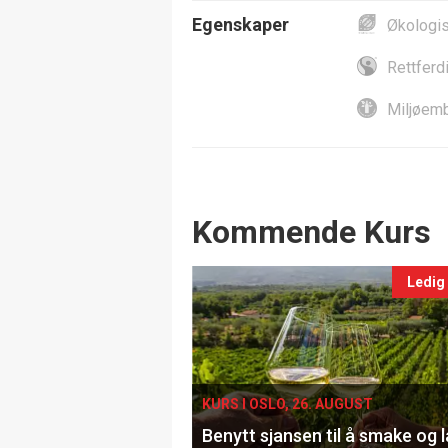
Egenskaper
Økologi
Rettferd
Miljøemb
Events
Kommende Kurs
Ledig
KURS I OSLO, 26. AUGUST
Benytt sjansen til å smake og 