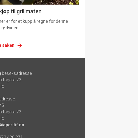
jøp til grillmaten
er er for et kupp å regne for denne
 rødvinen.
e saken
g besøksadresse:
tetsgata 22
lo
adresse:
 AS
tetsgata 22
lo
@aperitif.no
 972 420 271