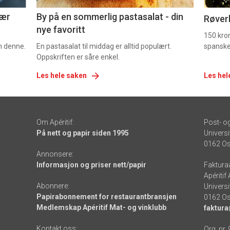
nær
By på en sommerlig pastasalat - din
Røverk
nye favoritt
150 kron
om denne.
En pastasalat til middag er alltid populært.
spanske
Oppskriften er såre enkel.
Les hele saken
Les hel
Om Apéritif:
Post- o
På nett og papir siden 1995
Universi
0162 Os
Annonsere:
Informasjon og priser nett/papir
Faktura
Apéritif
Abonnere:
Universi
Papirabonnement for restaurantbransjen
0162 Os
Medlemskap Apéritif Mat- og vinklubb
faktura
Kontakt oss:
Org. nr.