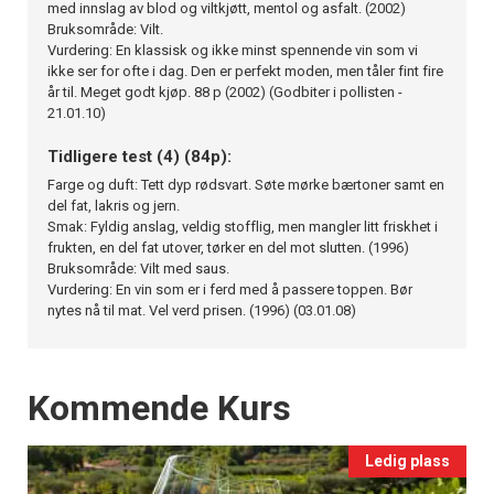
med innslag av blod og viltkjøtt, mentol og asfalt. (2002)
Bruksområde: Vilt.
Vurdering: En klassisk og ikke minst spennende vin som vi
ikke ser for ofte i dag. Den er perfekt moden, men tåler fint fire
år til. Meget godt kjøp. 88 p (2002) (Godbiter i pollisten -
21.01.10)
Tidligere test (4) (84p):
Farge og duft: Tett dyp rødsvart. Søte mørke bærtoner samt en
del fat, lakris og jern.
Smak: Fyldig anslag, veldig stofflig, men mangler litt friskhet i
frukten, en del fat utover, tørker en del mot slutten. (1996)
Bruksområde: Vilt med saus.
Vurdering: En vin som er i ferd med å passere toppen. Bør
nytes nå til mat. Vel verd prisen. (1996) (03.01.08)
Events
Kommende Kurs
Ledig plass