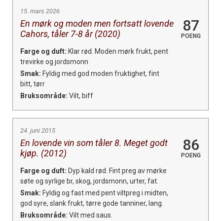
15. mars 2026
87
En mørk og moden men fortsatt lovende
Cahors, tåler 7-8 år (2020)
POENG
Farge og duft:
Klar rød. Moden mørk frukt, pent
trevirke og jordsmonn
Smak:
Fyldig med god moden fruktighet, fint
bitt, tørr
Bruksområde:
Vilt, biff
24. juni 2015
86
En lovende vin som tåler 8. Meget godt
kjøp. (2012)
POENG
Farge og duft:
Dyp kald rød. Fint preg av mørke
søte og syrlige br, skog, jordsmonn, urter, fat.
Smak:
Fyldig og fast med pent viltpreg i midten,
god syre, slank frukt, tørre gode tanniner, lang.
Bruksområde:
Vilt med saus.