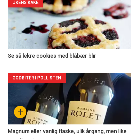
Forsiden
UKENS KAKE
akkurat
nå
-
2
Se så lekre cookies med blåbær blir
Forsiden
GODBITER I POLLISTEN
akkurat
nå
+
-
3
Magnum eller vanlig flaske, ulik årgang, men like