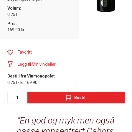
Volum:
0.75 l
Pris:
169.90 kr
Favoritt
Legg til Min vinkjeller
Bestill fra Vinmonopolet
0.75 l - kr 169.90
Bestill
En god og myk men også
passe konsentrert Cahors,