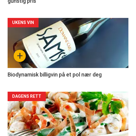
gunstig pris
Forsiden
UKENS VIN
akkurat
nå
+
-
4
Biodynamisk billigvin på et pol nær deg
Forsiden
DAGENS RETT
akkurat
nå