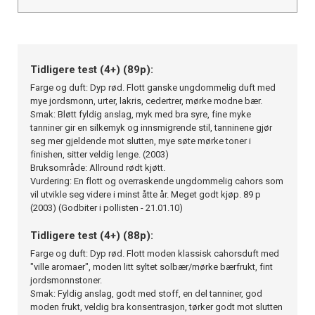
Tidligere test (4+) (89p):
Farge og duft: Dyp rød. Flott ganske ungdommelig duft med
mye jordsmonn, urter, lakris, cedertrer, mørke modne bær.
Smak: Bløtt fyldig anslag, myk med bra syre, fine myke
tanniner gir en silkemyk og innsmigrende stil, tanninene gjør
seg mer gjeldende mot slutten, mye søte mørke toner i
finishen, sitter veldig lenge. (2003)
Bruksområde: Allround rødt kjøtt.
Vurdering: En flott og overraskende ungdommelig cahors som
vil utvikle seg videre i minst åtte år. Meget godt kjøp. 89 p
(2003) (Godbiter i pollisten - 21.01.10)
Tidligere test (4+) (88p):
Farge og duft: Dyp rød. Flott moden klassisk cahorsduft med
"ville aromaer", moden litt syltet solbær/mørke bærfrukt, fint
jordsmonnstoner.
Smak: Fyldig anslag, godt med stoff, en del tanniner, god
moden frukt, veldig bra konsentrasjon, tørker godt mot slutten