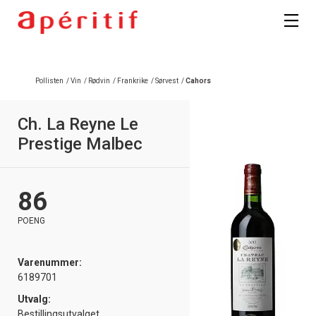
Registrer deg
Pollisten
/
Vin
/
Rødvin
/
Frankrike
/
Sørvest
/
Cahors
Ch. La Reyne Le
Prestige Malbec
86
POENG
Varenummer:
6189701
Utvalg:
Bestillingsutvalget