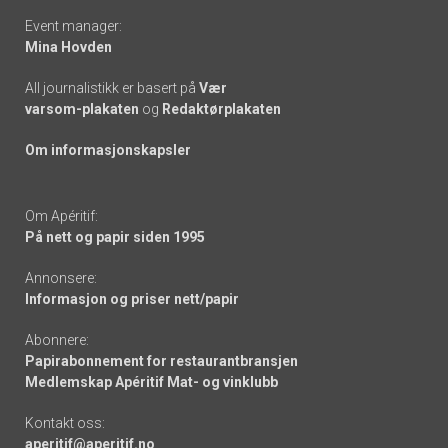
Event manager:
Mina Hovden
All journalistikk er basert på
Vær
varsom-plakaten
og
Redaktørplakaten
Om informasjonskapsler
Om Apéritif:
På nett og papir siden 1995
Annonsere:
Informasjon og priser nett/papir
Abonnere:
Papirabonnement for restaurantbransjen
Medlemskap Apéritif Mat- og vinklubb
Kontakt oss:
aperitif@aperitif.no