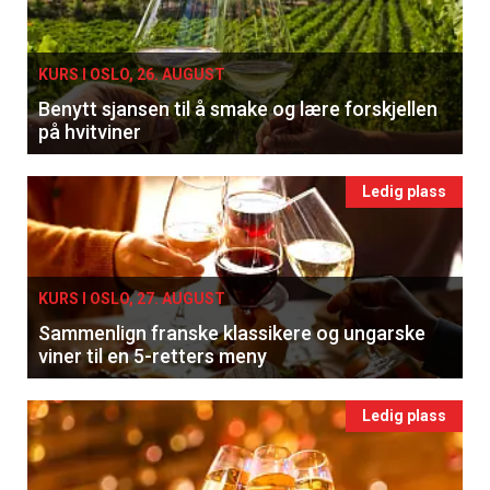
KURS I OSLO, 26. AUGUST
Benytt sjansen til å smake og lære forskjellen
på hvitviner
Ledig plass
KURS I OSLO, 27. AUGUST
Sammenlign franske klassikere og ungarske
viner til en 5-retters meny
Ledig plass