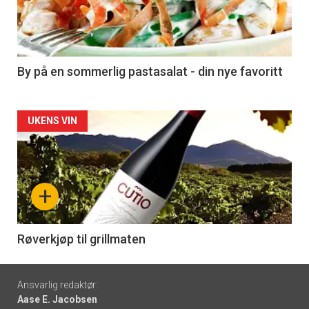
nå
-
5
By på en sommerlig pastasalat - din nye favoritt
Forsiden
UKENS VIN
akkurat
nå
+
-
6
Røverkjøp til grillmaten
Footer
Ansvarlig redaktør:
Aase E. Jacobsen
-