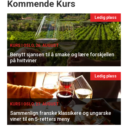
Events
Kommende Kurs
Ledig plass
KURS I OSLO, 26. AUGUST
Benytt sjansen til å smake og lære forskjellen
på hvitviner
Ledig plass
KURS I OSLO, 27. AUGUST
Sammenlign franske klassikere og ungarske
viner til en 5-retters meny