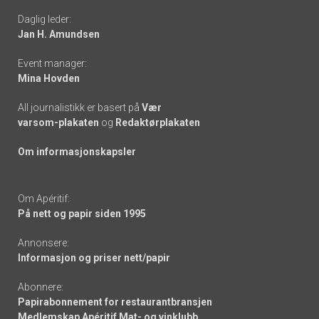
Daglig leder:
links
Jan H. Amundsen
Event manager:
Mina Hovden
All journalistikk er basert på
Vær
varsom-plakaten
og
Redaktørplakaten
Om informasjonskapsler
Om Apéritif:
På nett og papir siden 1995
Annonsere:
Informasjon og priser nett/papir
Abonnere:
Papirabonnement for restaurantbransjen
Medlemskap Apéritif Mat- og vinklubb