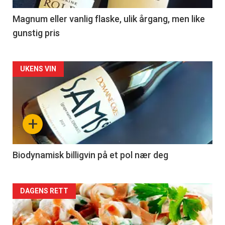
3
Magnum eller vanlig flaske, ulik årgang, men like
gunstig pris
Forsiden
UKENS VIN
akkurat
nå
+
-
4
Biodynamisk billigvin på et pol nær deg
Forsiden
DAGENS RETT
akkurat