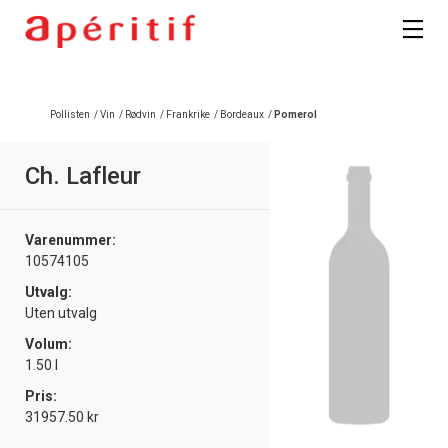
Registrer deg
Pollisten
/
Vin
/
Rødvin
/
Frankrike
/
Bordeaux
/
Pomerol
Ch. Lafleur
Varenummer:
10574105
Utvalg:
Uten utvalg
Volum:
1.50 l
Pris:
31957.50 kr