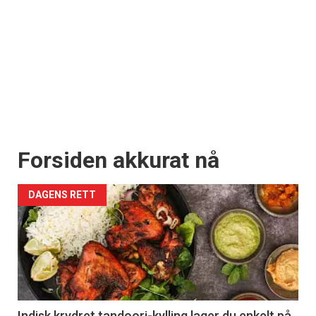
Forsiden akkurat nå
DAGENS RETT
Indisk krydret tandoori-kylling lager du enkelt på