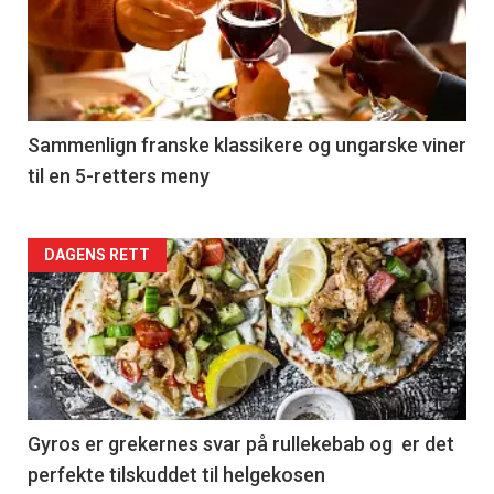
akkurat
nå
-
5
Sammenlign franske klassikere og ungarske viner
til en 5-retters meny
Forsiden
DAGENS RETT
akkurat
nå
-
6
Gyros er grekernes svar på rullekebab og er det
perfekte tilskuddet til helgekosen