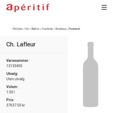
Pollisten
/
Vin
/
Rødvin
/
Frankrike
/
Bordeaux
/
Pomerol
Ch. Lafleur
Varenummer:
13133405
Utvalg:
Uten utvalg
Volum:
1.50 l
Pris:
37637.50 kr