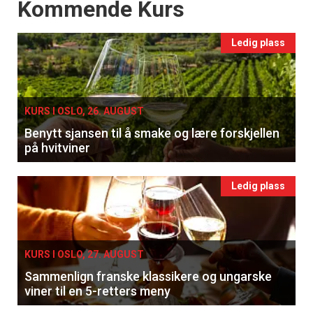
Events
Kommende Kurs
Ledig plass
KURS I OSLO, 26. AUGUST
Benytt sjansen til å smake og lære forskjellen
på hvitviner
Ledig plass
KURS I OSLO, 27. AUGUST
Sammenlign franske klassikere og ungarske
viner til en 5-retters meny