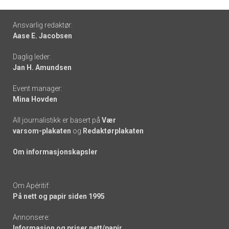
Footer
Ansvarlig redaktør:
Aase E. Jacobsen
-
Daglig leder:
links
Jan H. Amundsen
Event manager:
Mina Hovden
All journalistikk er basert på
Vær
varsom-plakaten
og
Redaktørplakaten
Om informasjonskapsler
Om Apéritif:
På nett og papir siden 1995
Annonsere:
Informasjon og priser nett/papir