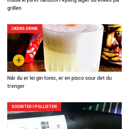
grillen
Forsiden
UKENS DRINK
akkurat
nå
+
-
2
Når du er lei gin tonic, er en pisco sour det du
trenger
Forsiden
GODBITER I POLLISTEN
akkurat