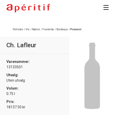
Pollisten
/
Vin
/
Rødvin
/
Frankrike
/
Bordeaux
/
Pomerol
Ch. Lafleur
Varenummer:
13133501
Utvalg:
Uten utvalg
Volum:
0.75 l
Pris:
18137.50 kr