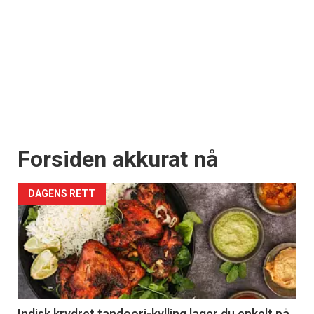
Forsiden akkurat nå
DAGENS RETT
Indisk krydret tandoori-kylling lager du enkelt på