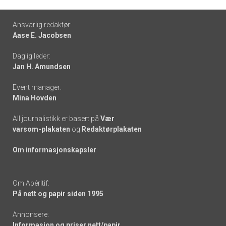
Footer
Ansvarlig redaktør:
Aase E. Jacobsen
-
Daglig leder:
links
Jan H. Amundsen
Event manager:
Mina Hovden
All journalistikk er basert på
Vær
varsom-plakaten
og
Redaktørplakaten
Om informasjonskapsler
Om Apéritif:
På nett og papir siden 1995
Annonsere:
Informasjon og priser nett/papir