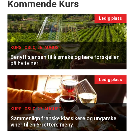
Events
Kommende Kurs
Ledig plass
KURS I OSLO, 26. AUGUST
Benytt sjansen til å smake og lære forskjellen
på hvitviner
Ledig plass
KURS I OSLO, 27. AUGUST
Sammenlign franske klassikere og ungarske
viner til en 5-retters meny