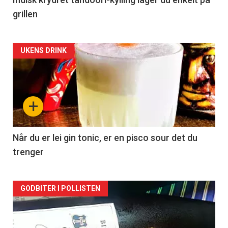
grillen
Forsiden
UKENS DRINK
akkurat
nå
+
-
2
Når du er lei gin tonic, er en pisco sour det du
trenger
Forsiden
GODBITER I POLLISTEN
akkurat