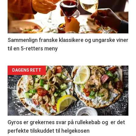
akkurat
nå
-
5
Sammenlign franske klassikere og ungarske viner
til en 5-retters meny
Forsiden
DAGENS RETT
akkurat
nå
-
6
Gyros er grekernes svar på rullekebab og er det
perfekte tilskuddet til helgekosen