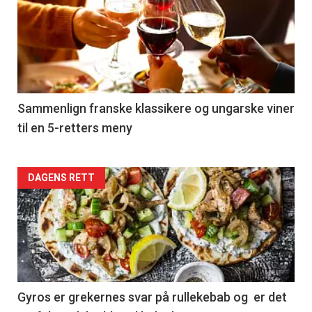
akkurat
nå
-
5
Sammenlign franske klassikere og ungarske viner
til en 5-retters meny
Forsiden
DAGENS RETT
akkurat
nå
-
6
Gyros er grekernes svar på rullekebab og er det