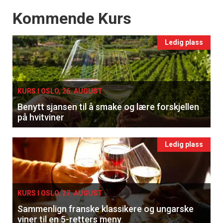
Events
Kommende Kurs
Ledig plass
KURS I OSLO, 26. AUGUST
Benytt sjansen til å smake og lære forskjellen
på hvitviner
Ledig plass
KURS I OSLO, 27. AUGUST
Sammenlign franske klassikere og ungarske
viner til en 5-retters meny