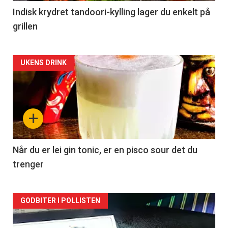
Indisk krydret tandoori-kylling lager du enkelt på
grillen
Forsiden
UKENS DRINK
akkurat
nå
+
-
2
Når du er lei gin tonic, er en pisco sour det du
trenger
Forsiden
GODBITER I POLLISTEN
akkurat