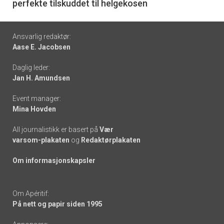
perfekte tilskuddet til helgekosen
Footer
Ansvarlig redaktør:
Aase E. Jacobsen
-
Daglig leder:
links
Jan H. Amundsen
Event manager:
Mina Hovden
All journalistikk er basert på
Vær
varsom-plakaten
og
Redaktørplakaten
Om informasjonskapsler
Om Apéritif:
På nett og papir siden 1995