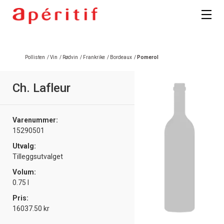
Registrer deg
Pollisten
/
Vin
/
Rødvin
/
Frankrike
/
Bordeaux
/
Pomerol
Ch. Lafleur
Varenummer:
15290501
Utvalg:
Tilleggsutvalget
Volum:
0.75 l
Pris:
16037.50 kr