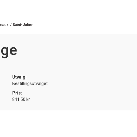
deaux
/
Saint-Julien
nge
Utvalg:
Bestillingsutvalget
Pris:
841.50 kr