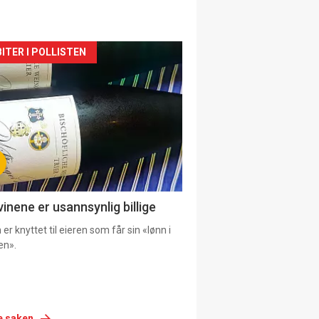
siden
ITER I POLLISTEN
urat
vinene er usannsynlig billige
er knyttet til eieren som får sin «lønn i
en».
e saken