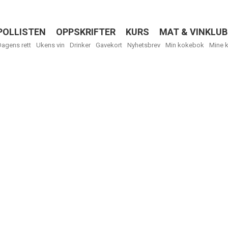
POLLISTEN
OPPSKRIFTER
KURS
MAT & VINKLUB
Menu
Dagens rett
Ukens vin
Drinker
Gavekort
Nyhetsbrev
Min kokebok
Mine 
R