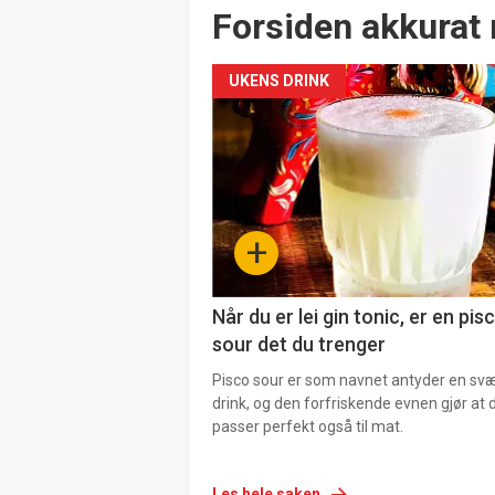
Forsiden akkurat 
UKENS DRINK
+
Når du er lei gin tonic, er en pis
sour det du trenger
Pisco sour er som navnet antyder en svær
drink, og den forfriskende evnen gjør at 
passer perfekt også til mat.
Les hele saken