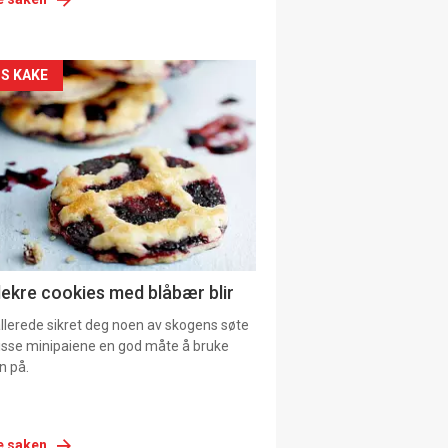
siden
S KAKE
urat
lekre cookies med blåbær blir
allerede sikret deg noen av skogens søte
 disse minipaiene en god måte å bruke
n på.
e saken