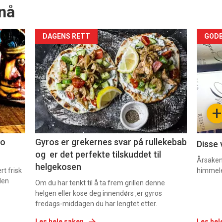
nå
Forsiden
For
DAGENS RETT
GODB
akkurat
akk
nå
nå
-
-
+
2
3
co
Gyros er grekernes svar på rullekebab
Disse 
og er det perfekte tilskuddet til
Årsaken 
helgekosen
t frisk
himmel
den
Om du har tenkt til å ta frem grillen denne
helgen eller kose deg innendørs ,er gyros
fredags-middagen du har lengtet etter.
Les hele saken
Les hel