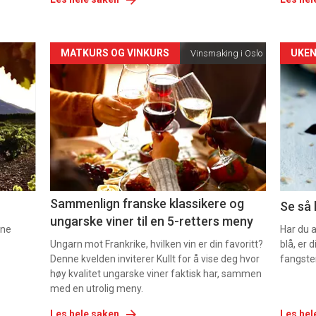
Forsiden
For
MATKURS OG VINKURS
UKEN
Vinsmaking i Oslo
akkurat
akk
nå
nå
-
-
5
6
Sammenlign franske klassikere og
Se så 
ungarske viner til en 5-retters meny
nne
Har du 
Ungarn mot Frankrike, hvilken vin er din favoritt?
blå, er
Denne kvelden inviterer Kullt for å vise deg hvor
fangste
høy kvalitet ungarske viner faktisk har, sammen
med en utrolig meny.
Les hele saken
Les hel