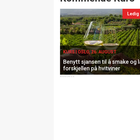
Ledig
KURS I OSLO, 26. AUGUST
Benytt sjansen til å smake og 
forskjellen på hvitviner