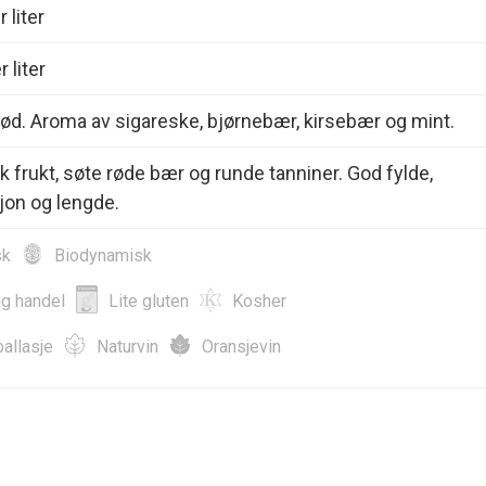
 liter
 liter
d. Aroma av sigareske, bjørnebær, kirsebær og mint.
frukt, søte røde bær og runde tanniner. God fylde,
jon og lengde.
sk
Biodynamisk
ig handel
Lite gluten
Kosher
allasje
Naturvin
Oransjevin