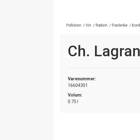
Pollisten
/
Vin
/
Rødvin
/
Frankrike
/
Bor
Ch. Lagra
Varenummer:
16604301
Volum:
0.75 l