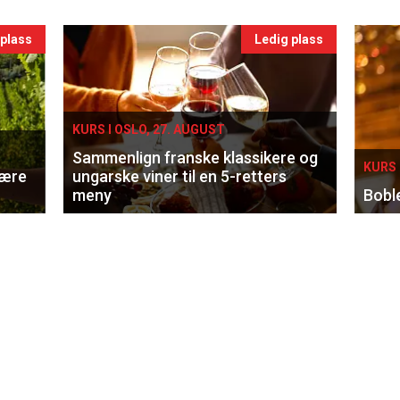
 plass
Ledig plass
KURS I OSLO, 27. AUGUST
Sammenlign franske klassikere og
KURS 
lære
ungarske viner til en 5-retters
meny
Bobl