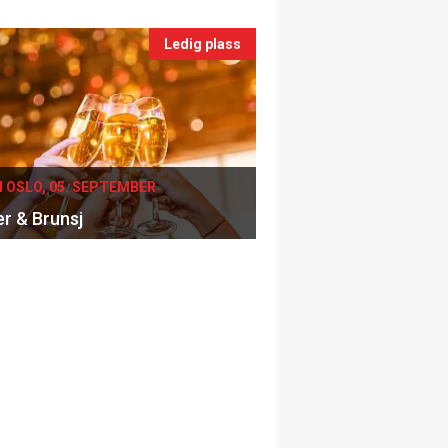
Ledig plass
I OSLO, 05. SEPTEMBER
er & Brunsj