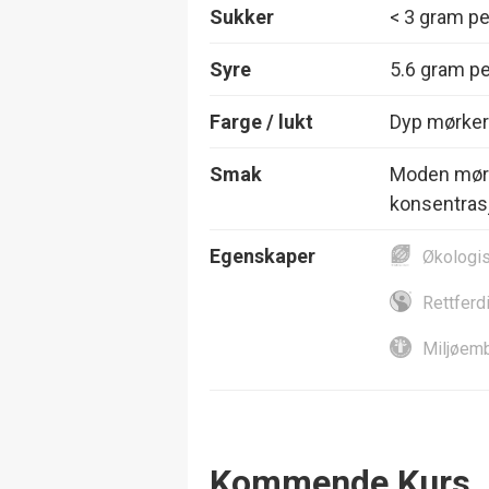
Sukker
< 3 gram per
Syre
5.6 gram per
Farge / lukt
Dyp mørkerø
Smak
Moden mørk 
konsentras
Egenskaper
Økologi
Rettferd
Miljøemb
Events
Kommende Kurs