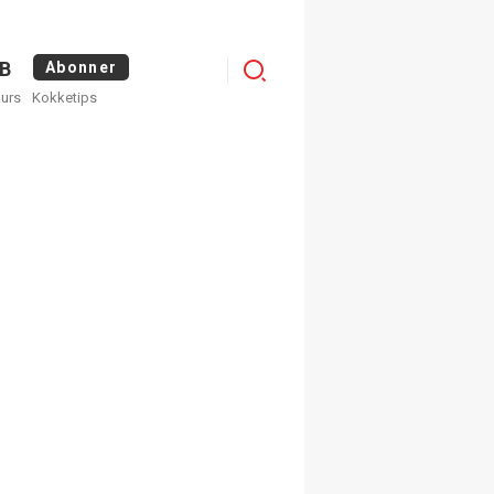
Menu
B
Abonner
kurs
Kokketips
profile
egistrer deg