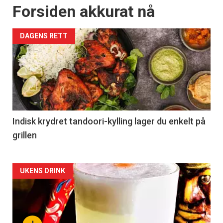
Forsiden akkurat nå
DAGENS RETT
Indisk krydret tandoori-kylling lager du enkelt på
grillen
Forsiden
UKENS DRINK
akkurat
nå