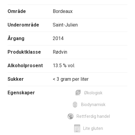
Område
Bordeaux
Underområde
Saint-Julien
Årgang
2014
Produktklasse
Rødvin
Alkoholprosent
13.5 % vol.
Sukker
< 3 gram per liter
Egenskaper
Økologisk
Biodynamisk
Rettferdig handel
Lite gluten