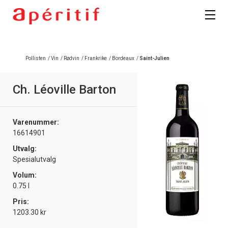
Registrer deg
Pollisten
/
Vin
/
Rødvin
/
Frankrike
/
Bordeaux
/
Saint-Julien
Ch. Léoville Barton
Varenummer:
16614901
Utvalg:
Spesialutvalg
Volum:
0.75 l
Pris:
1203.30 kr