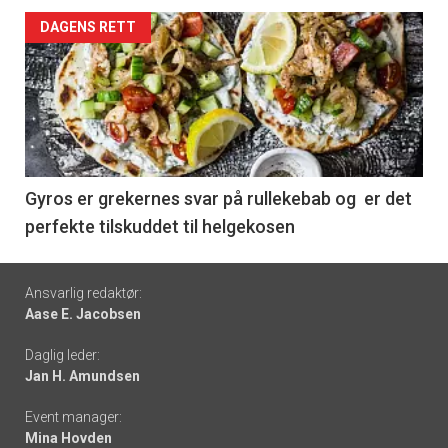
Forsiden
DAGENS RETT
akkurat
nå
-
6
Gyros er grekernes svar på rullekebab og er det
perfekte tilskuddet til helgekosen
Footer
Ansvarlig redaktør:
Aase E. Jacobsen
-
Daglig leder:
links
Jan H. Amundsen
Event manager:
Mina Hovden