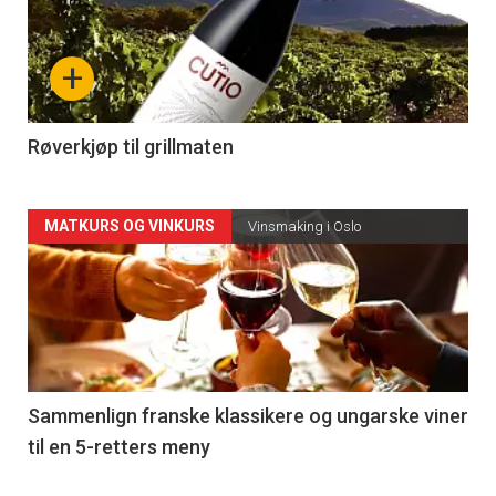
akkurat
nå
+
-
4
Røverkjøp til grillmaten
Forsiden
MATKURS OG VINKURS
Vinsmaking i Oslo
akkurat
nå
-
5
Sammenlign franske klassikere og ungarske viner
til en 5-retters meny