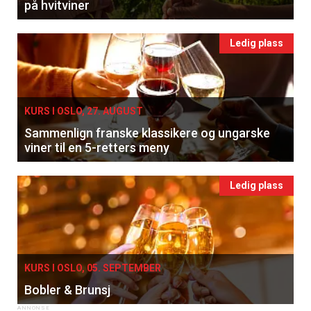
på hvitviner
Ledig plass
KURS I OSLO, 27. AUGUST
Sammenlign franske klassikere og ungarske
viner til en 5-retters meny
Ledig plass
KURS I OSLO, 05. SEPTEMBER
Bobler & Brunsj