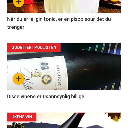
+
-
2
Når du er lei gin tonic, er en pisco sour det du
trenger
Forsiden
GODBITER I POLLISTEN
akkurat
nå
+
-
3
Disse vinene er usannsynlig billige
Forsiden
UKENS VIN