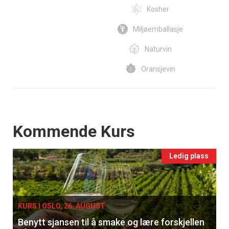
Kosher
Miljøemballasje
Naturvin
Oransjevin
Events
Kommende Kurs
Ledig plass
KURS I OSLO, 26. AUGUST
Benytt sjansen til å smake og lære forskjellen