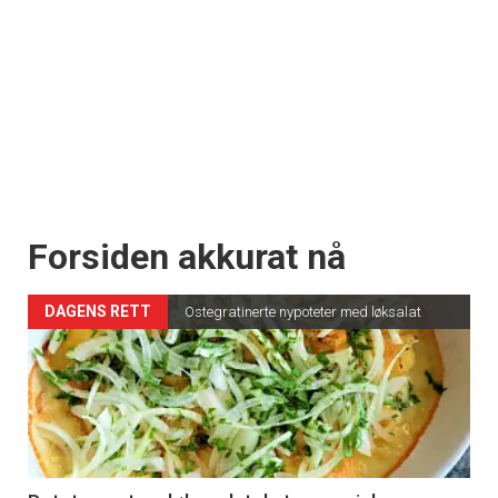
Forsiden akkurat nå
DAGENS RETT
Ostegratinerte nypoteter med løksalat