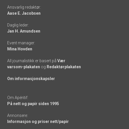
Footer
Ansvarlig redaktør:
Aase E. Jacobsen
-
Daglig leder:
links
Jan H. Amundsen
Event manager:
Mina Hovden
All journalistikk er basert på
Vær
varsom-plakaten
og
Redaktørplakaten
Om informasjonskapsler
Om Apéritif:
På nett og papir siden 1995
Annonsere:
Informasjon og priser nett/papir