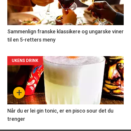
nå
-
5
Sammenlign franske klassikere og ungarske viner
til en 5-retters meny
Forsiden
UKENS DRINK
akkurat
nå
+
-
6
Når du er lei gin tonic, er en pisco sour det du
trenger