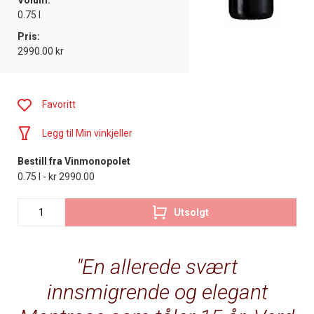
Volum:
0.75 l
Pris:
2990.00 kr
Favoritt
Legg til Min vinkjeller
Bestill fra Vinmonopolet
0.75 l - kr 2990.00
Utsolgt
En allerede svært
innsmigrende og elegant