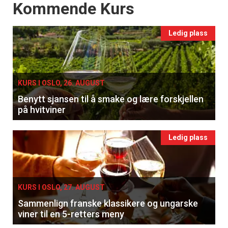
Events
Kommende Kurs
Ledig plass
KURS I OSLO, 26. AUGUST
Benytt sjansen til å smake og lære forskjellen
på hvitviner
Ledig plass
KURS I OSLO, 27. AUGUST
Sammenlign franske klassikere og ungarske
viner til en 5-retters meny