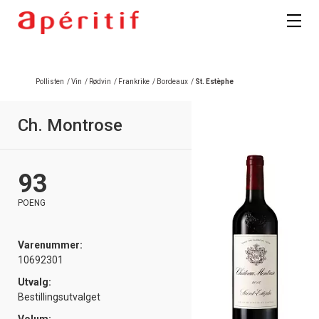
Pollisten
/
Vin
/
Rødvin
/
Frankrike
/
Bordeaux
/
St. Estèphe
Ch. Montrose
93
POENG
Varenummer:
10692301
Utvalg:
Bestillingsutvalget