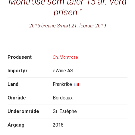
Montrose som tåler 15 år. Verd
prisen.
2015-årgang Smakt 21. februar 2019
Produsent
Ch. Montrose
Importør
eWine AS
Land
Frankrike
Område
Bordeaux
Underområde
St. Estèphe
Årgang
2018