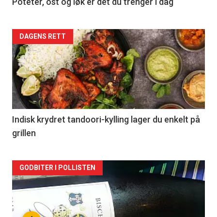
Poteter, ost og løk er det du trenger i dag
Forsiden
DAGENS RETT
akkurat
nå
-
2
Indisk krydret tandoori-kylling lager du enkelt på
grillen
Forsiden
GODBITER I POLLISTEN
akkurat
nå