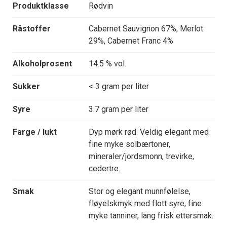
Produktklasse
Rødvin
Råstoffer
Cabernet Sauvignon 67%, Merlot
29%, Cabernet Franc 4%
Alkoholprosent
14.5 % vol.
Sukker
< 3 gram per liter
Syre
3.7 gram per liter
Farge / lukt
Dyp mørk rød. Veldig elegant med
fine myke solbærtoner,
mineraler/jordsmonn, trevirke,
cedertre.
Smak
Stor og elegant munnfølelse,
fløyelskmyk med flott syre, fine
myke tanniner, lang frisk ettersmak.