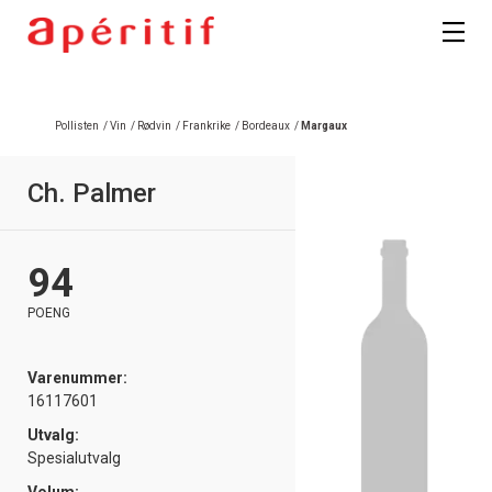
Registrer deg
Pollisten
/
Vin
/
Rødvin
/
Frankrike
/
Bordeaux
/
Margaux
Ch. Palmer
94
POENG
Varenummer:
16117601
Utvalg:
Spesialutvalg