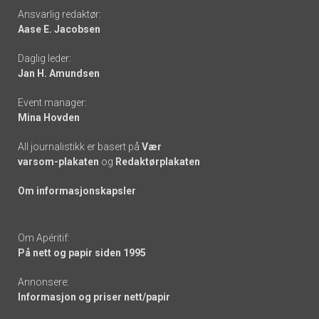
Footer
Ansvarlig redaktør:
Aase E. Jacobsen
-
Daglig leder:
links
Jan H. Amundsen
Event manager:
Mina Hovden
All journalistikk er basert på
Vær
varsom-plakaten
og
Redaktørplakaten
Om informasjonskapsler
Om Apéritif:
På nett og papir siden 1995
Annonsere:
Informasjon og priser nett/papir