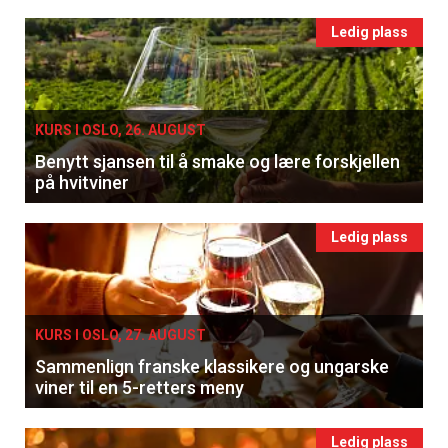
Ledig plass
KURS I OSLO, 26. AUGUST
Benytt sjansen til å smake og lære forskjellen
på hvitviner
Ledig plass
KURS I OSLO, 27. AUGUST
Sammenlign franske klassikere og ungarske
viner til en 5-retters meny
Ledig plass