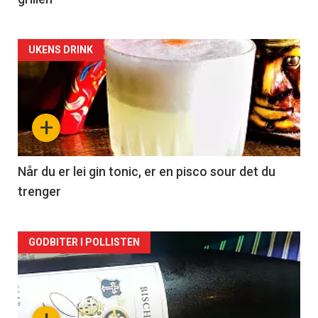
Forsiden
UKENS DRINK
akkurat
nå
+
-
2
Når du er lei gin tonic, er en pisco sour det du
trenger
Forsiden
GODBITER I POLLISTEN
akkurat
nå