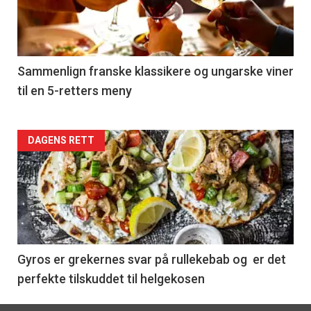
nå
-
5
Sammenlign franske klassikere og ungarske viner
til en 5-retters meny
Forsiden
DAGENS RETT
akkurat
nå
-
6
Gyros er grekernes svar på rullekebab og er det
perfekte tilskuddet til helgekosen