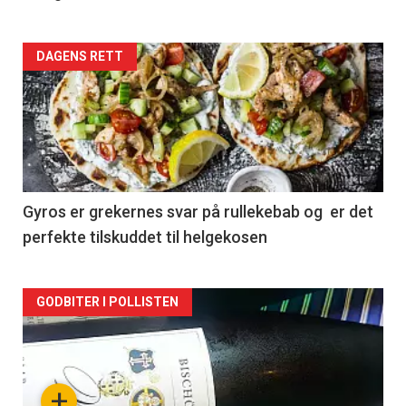
Forsiden
DAGENS RETT
akkurat
nå
-
2
Gyros er grekernes svar på rullekebab og er det
perfekte tilskuddet til helgekosen
Forsiden
GODBITER I POLLISTEN
akkurat
nå
+