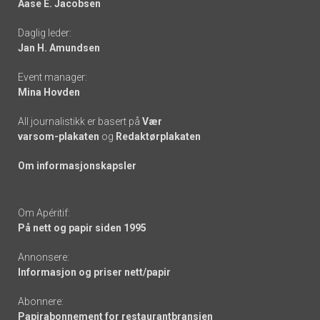
Aase E. Jacobsen
-
Daglig leder:
links
Jan H. Amundsen
Event manager:
Mina Hovden
All journalistikk er basert på
Vær
varsom-plakaten
og
Redaktørplakaten
Om informasjonskapsler
Om Apéritif:
På nett og papir siden 1995
Annonsere:
Informasjon og priser nett/papir
Abonnere:
Papirabonnement for restaurantbransjen