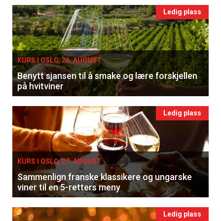
Ledig plass
KURS I OSLO, 26. AUGUST
Benytt sjansen til å smake og lære forskjellen
på hvitviner
Ledig plass
KURS I OSLO, 27. AUGUST
Sammenlign franske klassikere og ungarske
viner til en 5-retters meny
Ledig plass