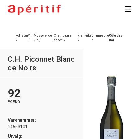
Pollisten
Vin
Musserende
Champagne,
Frankrike
Champagne
Côte des
/
/
vin
/
annen
/
/
/
Bar
C.H. Piconnet Blanc
de Noirs
92
POENG
Varenummer:
14663101
Utvalg: