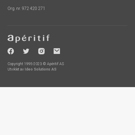
Org. nr. 972 420 271
Footer
-
socials
Copyright 1995-2023 © Apéritif AS
Utviklet av
Ideo Solutions AS
Handlekurv