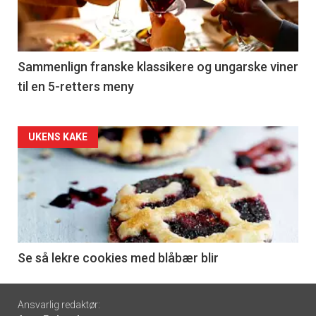
nå
-
5
Sammenlign franske klassikere og ungarske viner
til en 5-retters meny
Forsiden
UKENS KAKE
akkurat
nå
-
6
Se så lekre cookies med blåbær blir
Footer
Ansvarlig redaktør: