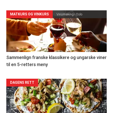
Forsiden
MATKURS OG VINKURS
Vinsmaking i Oslo
akkurat
nå
-
5
Sammenlign franske klassikere og ungarske viner
til en 5-retters meny
Forsiden
DAGENS RETT
akkurat
nå