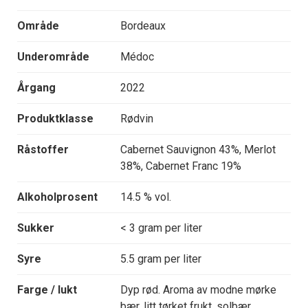
Område
Bordeaux
Underområde
Médoc
Årgang
2022
Produktklasse
Rødvin
Råstoffer
Cabernet Sauvignon 43%, Merlot
38%, Cabernet Franc 19%
Alkoholprosent
14.5 % vol.
Sukker
< 3 gram per liter
Syre
5.5 gram per liter
Farge / lukt
Dyp rød. Aroma av modne mørke
bær, litt tørket frukt, solbær,