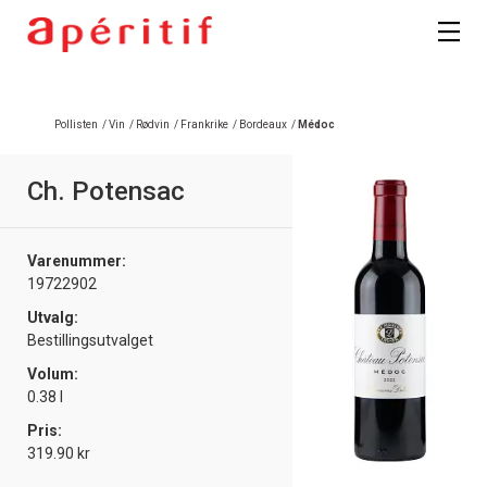
Registrer deg
Pollisten
/
Vin
/
Rødvin
/
Frankrike
/
Bordeaux
/
Médoc
Ch. Potensac
Varenummer:
19722902
Utvalg:
Bestillingsutvalget
Volum:
0.38 l
Pris:
319.90 kr