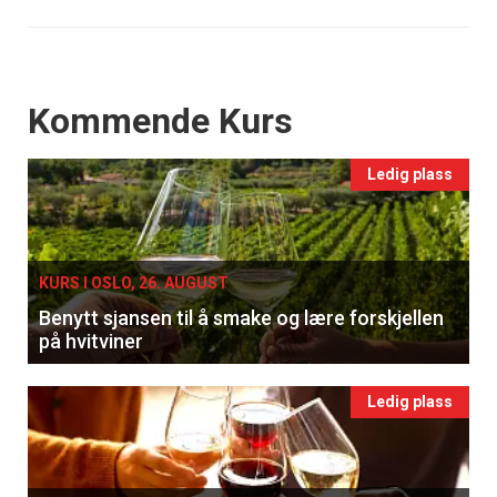
Events
Kommende Kurs
Ledig plass
KURS I OSLO, 26. AUGUST
Benytt sjansen til å smake og lære forskjellen
på hvitviner
Ledig plass