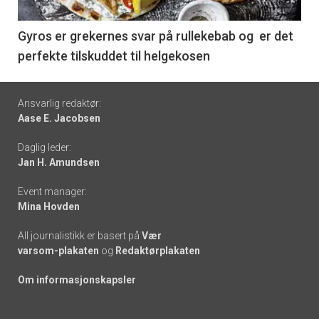
-
6
Gyros er grekernes svar på rullekebab og er det
perfekte tilskuddet til helgekosen
Footer
Ansvarlig redaktør:
Aase E. Jacobsen
-
Daglig leder:
links
Jan H. Amundsen
Event manager:
Mina Hovden
All journalistikk er basert på
Vær
varsom-plakaten
og
Redaktørplakaten
Om informasjonskapsler