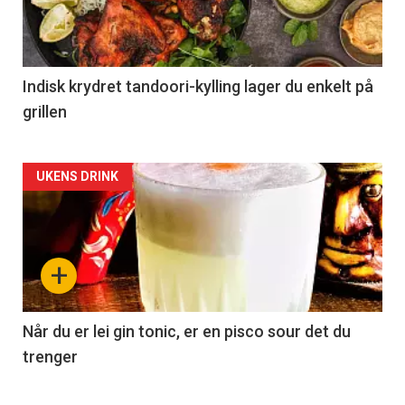
Indisk krydret tandoori-kylling lager du enkelt på
grillen
Forsiden
UKENS DRINK
akkurat
nå
+
-
2
Når du er lei gin tonic, er en pisco sour det du
trenger