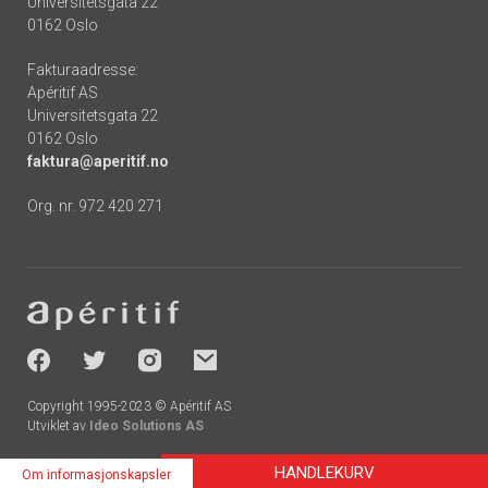
Universitetsgata 22
0162 Oslo
Fakturaadresse:
Apéritif AS
Universitetsgata 22
0162 Oslo
faktura@aperitif.no
Org. nr. 972 420 271
Footer
-
socials
Copyright 1995-2023 © Apéritif AS
Utviklet av
Ideo Solutions AS
HANDLEKURV
Om informasjonskapsler