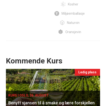
Kosher
Miljøemballasje
Naturvin
Oransjevin
Events
Kommende Kurs
Ledig plass
KURS I OSLO, 26. AUGUST
Benytt sjansen til å smake og lære forskjellen