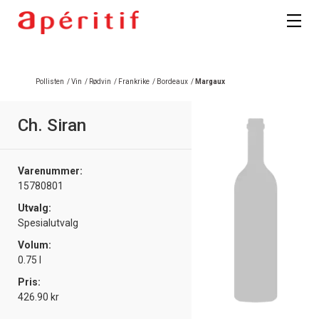
Registrer deg
Pollisten
/
Vin
/
Rødvin
/
Frankrike
/
Bordeaux
/
Margaux
Ch. Siran
Varenummer:
15780801
Utvalg:
Spesialutvalg
Volum:
0.75 l
Pris:
426.90 kr