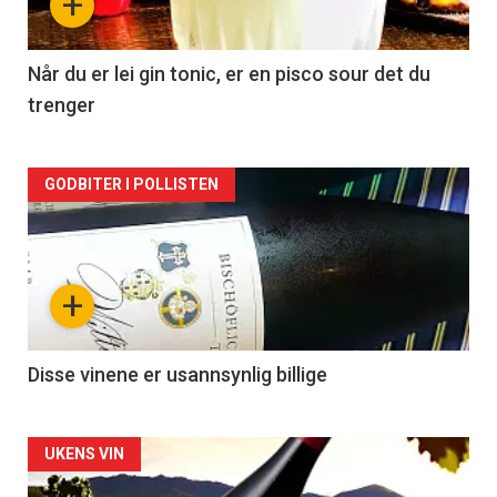
+
-
2
Når du er lei gin tonic, er en pisco sour det du
trenger
Forsiden
GODBITER I POLLISTEN
akkurat
nå
+
-
3
Disse vinene er usannsynlig billige
Forsiden
UKENS VIN