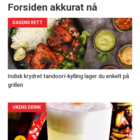
Forsiden akkurat nå
DAGENS RETT
Indisk krydret tandoori-kylling lager du enkelt på
grillen
Forsiden
UKENS DRINK
akkurat
nå