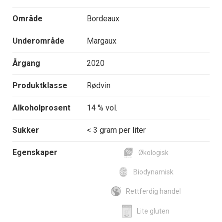
Område
Bordeaux
Underområde
Margaux
Årgang
2020
Produktklasse
Rødvin
Alkoholprosent
14 % vol.
Sukker
< 3 gram per liter
Egenskaper
Økologisk
Biodynamisk
Rettferdig handel
Lite gluten