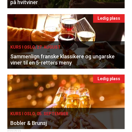
på hvitviner
Ledig plass
KURS I OSLO, 27. AUGUST
Sammenlign franske klassikere og ungarske
viner til en 5-retters meny
Ledig plass
KURS I OSLO, 05. SEPTEMBER
Bobler & Brunsj