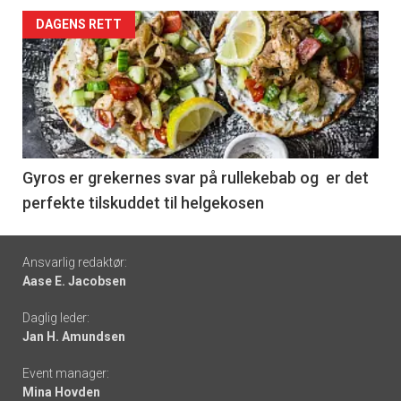
Forsiden
DAGENS RETT
akkurat
nå
-
6
Gyros er grekernes svar på rullekebab og er det
perfekte tilskuddet til helgekosen
Footer
Ansvarlig redaktør:
Aase E. Jacobsen
-
Daglig leder:
links
Jan H. Amundsen
Event manager:
Mina Hovden