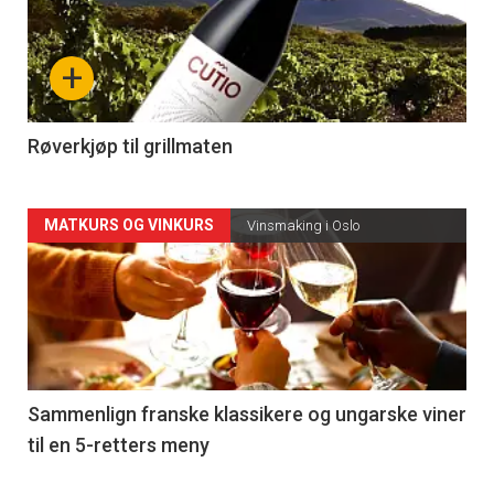
akkurat
nå
+
-
4
Røverkjøp til grillmaten
Forsiden
MATKURS OG VINKURS
Vinsmaking i Oslo
akkurat
nå
-
5
Sammenlign franske klassikere og ungarske viner
til en 5-retters meny