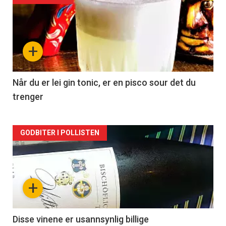
akkurat
nå
+
-
2
Når du er lei gin tonic, er en pisco sour det du
trenger
Forsiden
GODBITER I POLLISTEN
akkurat
nå
+
-
3
Disse vinene er usannsynlig billige