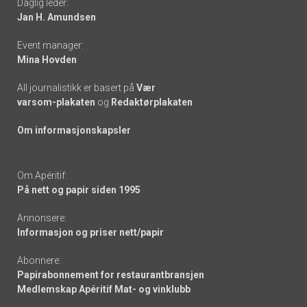
Daglig leder:
links
Jan H. Amundsen
Event manager:
Mina Hovden
All journalistikk er basert på
Vær
varsom-plakaten
og
Redaktørplakaten
Om informasjonskapsler
Om Apéritif:
På nett og papir siden 1995
Annonsere:
Informasjon og priser nett/papir
Abonnere:
Papirabonnement for restaurantbransjen
Medlemskap Apéritif Mat- og vinklubb