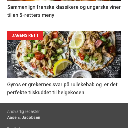
5
Sammenlign franske klassikere og ungarske viner
til en 5-retters meny
Forsiden
DAGENS RETT
akkurat
nå
-
6
Gyros er grekernes svar på rullekebab og er det
perfekte tilskuddet til helgekosen
Footer
Ansvarlig redaktør:
Aase E. Jacobsen
-