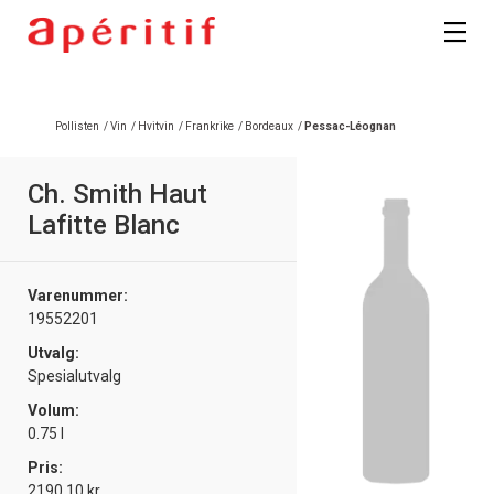
Registrer deg
Pollisten
/
Vin
/
Hvitvin
/
Frankrike
/
Bordeaux
/
Pessac-Léognan
Ch. Smith Haut
Lafitte Blanc
Varenummer:
19552201
Utvalg:
Spesialutvalg
Volum:
0.75 l
Pris:
2190.10 kr