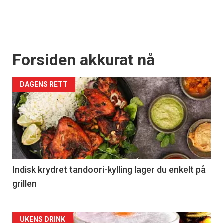
Forsiden akkurat nå
DAGENS RETT
Indisk krydret tandoori-kylling lager du enkelt på
grillen
Forsiden
UKENS DRINK