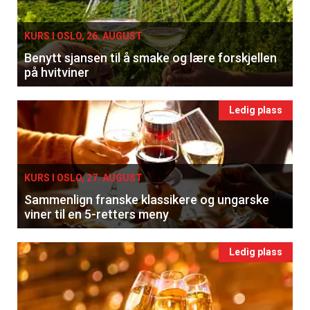
KURS I OSLO, 26. AUGUST
Benytt sjansen til å smake og lære forskjellen
på hvitviner
Ledig plass
KURS I OSLO, 27. AUGUST
Sammenlign franske klassikere og ungarske
viner til en 5-retters meny
Ledig plass