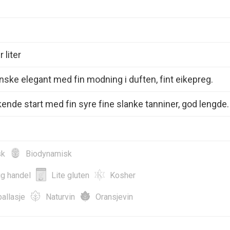
 liter
nske elegant med fin modning i duften, fint eikepreg.
kende start med fin syre fine slanke tanniner, god lengde.
sk
Biodynamisk
ig handel
Lite gluten
Kosher
allasje
Naturvin
Oransjevin