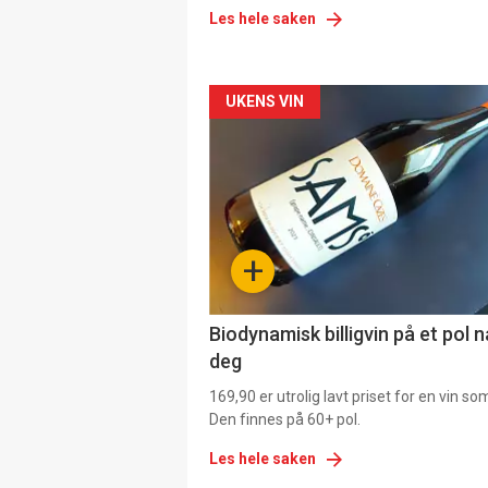
Les hele saken
Forsiden
UKENS VIN
akkurat
nå
-
+
4
Biodynamisk billigvin på et pol 
deg
169,90 er utrolig lavt priset for en vin s
Den finnes på 60+ pol.
Les hele saken