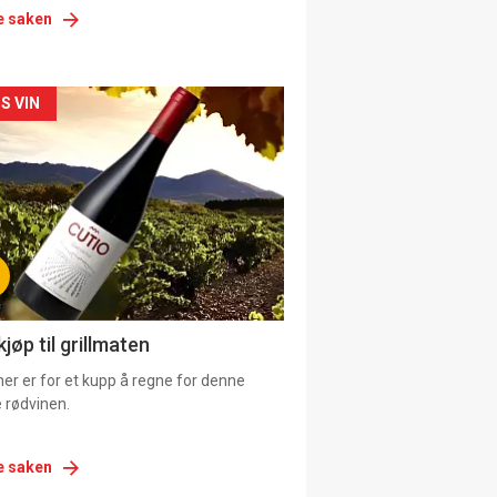
e saken
siden
S VIN
urat
jøp til grillmaten
er er for et kupp å regne for denne
 rødvinen.
e saken