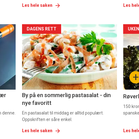
Les hele saken
Les hel
Forsiden
For
DAGENS RETT
UKEN
akkurat
akk
nå
nå
-
-
+
5
6
nær
By på en sommerlig pastasalat - din
Røverk
nye favoritt
150 kron
om denne.
En pastasalat til middag er alltid populært.
spanske
Oppskriften er såre enkel.
Les hele saken
Les hel