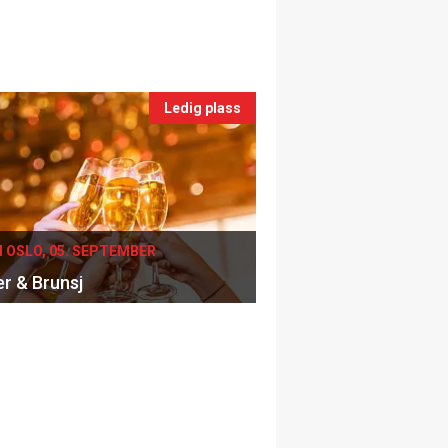
Ledig plass
I OSLO, 05. SEPTEMBER
er & Brunsj