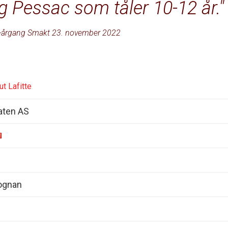
g Pessac som tåler 10-12 år.
-årgang Smakt 23. november 2022
t Lafitte
aten AS
ognan