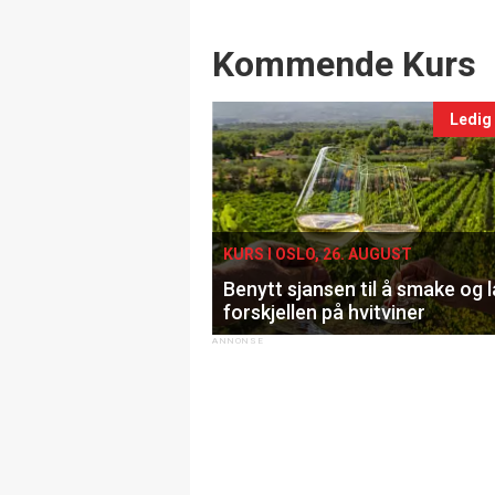
Events
Kommende Kurs
Ledig
KURS I OSLO, 26. AUGUST
Benytt sjansen til å smake og 
forskjellen på hvitviner