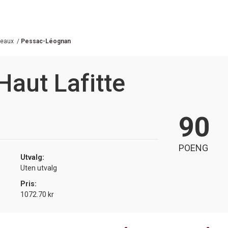
deaux
/
Pessac-Léognan
Haut Lafitte
90
POENG
Utvalg:
Uten utvalg
Pris:
1072.70 kr