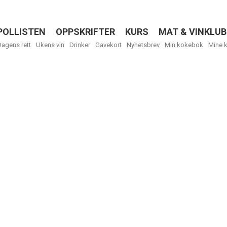
POLLISTEN
OPPSKRIFTER
KURS
MAT & VINKLUB
Menu
Dagens rett
Ukens vin
Drinker
Gavekort
Nyhetsbrev
Min kokebok
Mine 
R