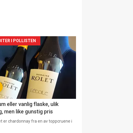
siden
ITER I POLLISTEN
urat
 eller vanlig flaske, ulik
, men like gunstig pris
et er chardonnay fra en av toppcruene i