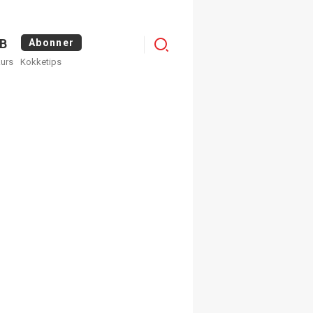
Menu
B
Abonner
kurs
Kokketips
profile
egistrer deg