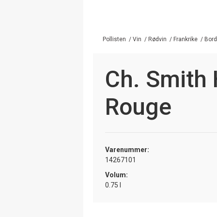
Pollisten
/
Vin
/
Rødvin
/
Frankrike
/
Bor
Ch. Smith 
Rouge
Varenummer:
14267101
Volum:
0.75 l