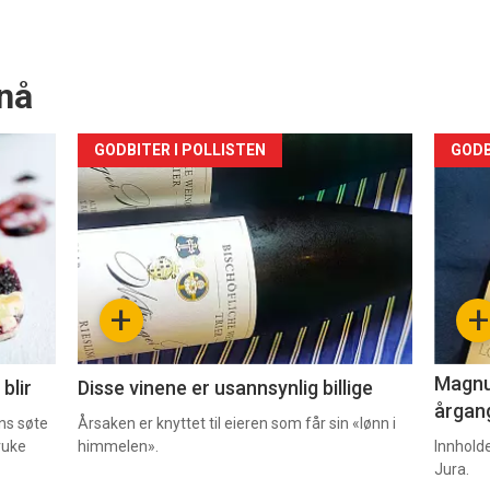
nå
Forsiden
For
GODBITER I POLLISTEN
GODB
akkurat
akk
nå
nå
-
-
+
+
2
3
Magnum
blir
Disse vinene er usannsynlig billige
årgang
ns søte
Årsaken er knyttet til eieren som får sin «lønn i
ruke
himmelen».
Innhold
Jura.