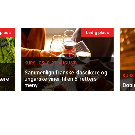
 plass
Ledig plass
KURS I OSLO, 27. AUGUST
Sammenlign franske klassikere og
KURS 
lære
ungarske viner til en 5-retters
meny
Bobl