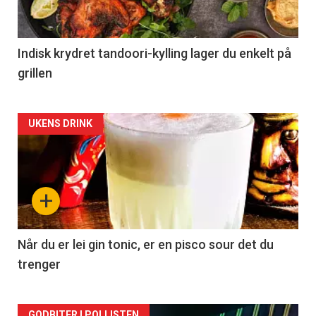
Indisk krydret tandoori-kylling lager du enkelt på
grillen
Forsiden
UKENS DRINK
akkurat
nå
+
-
2
Når du er lei gin tonic, er en pisco sour det du
trenger
GODBITER I POLLISTEN