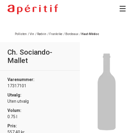
Registrer deg
Pollisten
/
Vin
/
Rødvin
/
Frankrike
/
Bordeaux
/
Haut-Médoc
Ch. Sociando-
Mallet
Varenummer:
17317101
Utvalg:
Uten utvalg
Volum:
0.75 l
Pris:
557.40 kr