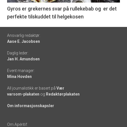
6
Gyros er grekernes svar på rullekebab og er det
perfekte tilskuddet til helgekosen
Footer
Ansvarlig redaktør:
Aase E. Jacobsen
-
Daglig leder:
links
Jan H. Amundsen
Event manager:
Mina Hovden
All journalistikk er basert på
Vær
varsom-plakaten
og
Redaktørplakaten
Om informasjonskapsler
Om Apéritif: