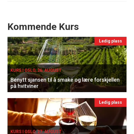
Events
Kommende Kurs
Ledig plass
KURS I OSLO, 26. AUGUST
Benytt sjansen til å smake og lære forskjellen
på hvitviner
Ledig plass
KURS I OSLO, 27. AUGUST