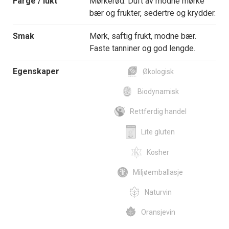
Farge / lukt
Mørkerød. Duft av modne mørke
bær og frukter, sedertre og krydder.
Smak
Mørk, saftig frukt, modne bær.
Faste tanniner og god lengde.
Egenskaper
Økologisk
Biodynamisk
Rettferdig handel
Lite gluten
Kosher
Miljøemballasje
Naturvin
Oransjevin