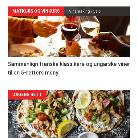
Forsiden
MATKURS OG VINKURS
Vinsmaking i Oslo
akkurat
nå
-
5
Sammenlign franske klassikere og ungarske viner
til en 5-retters meny
Forsiden
DAGENS RETT
akkurat
nå
-